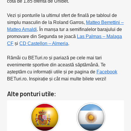
cotă de 1.85 oferită de Unibet.
Vezi și ponturile la ultimul sfert de finală pe tabloul de
simplu masculin de la Roland Garros,
Matteo Berrettini –
Matteo Arnaldi
. În manșa tur a semifinalelor barajului de
promovare din Segunda se joacă
Las Palmas – Malaga
CF
și
CD Castellon – Almeria
.
Rămâi cu BETuri.ro și pariază pe cele mai tari
evenimente sportive din această săptămână. Te
așteptăm cu informații utile și pe pagina de
Facebook
BETuri.ro. Inspirație și cât mai multe bilete verzi!
Alte ponturi utile: