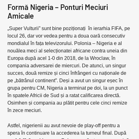
Formă Nigeria – Ponturi Meciuri
Amicale
„Super Vulturii” sunt bine poziționați în ierarhia FIFA, pe
locul 26, dar vor vedea pentru a doua oară consecutiv
mondialul în fața televizorului. Polonia – Nigeria e al
nouălea meci al selecționatei africane contra uneia din
Europa după acel 1-0 din 2018, de la Wroclaw, în
compania adversarei de miercuri. De atunci, un singur
succes, două remize și cinci înfrângeri cu naționale de
pe „bătrânul continent”. Deși a avut un singur eșec în
grupa pentru CM, Nigeria a terminat pe doi, la un punct
în spatele Africii de Sud și a ratat calificarea directă.
Osimhen și compania au plătit pentru cele cinci remize
în zece meciuri.
Astfel, nigerienii au avut nevoie de play-off pentru a
spera în continuare la accederea la turneul final. După