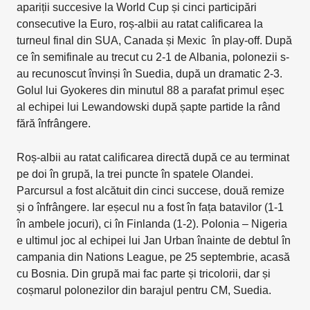
apariții succesive la World Cup și cinci participări
consecutive la Euro, roș-albii au ratat calificarea la
turneul final din SUA, Canada și Mexic în play-off. După
ce în semifinale au trecut cu 2-1 de Albania, polonezii s-
au recunoscut învinși în Suedia, după un dramatic 2-3.
Golul lui Gyokeres din minutul 88 a parafat primul eșec
al echipei lui Lewandowski după șapte partide la rând
fără înfrângere.
Roș-albii au ratat calificarea directă după ce au terminat
pe doi în grupă, la trei puncte în spatele Olandei.
Parcursul a fost alcătuit din cinci succese, două remize
și o înfrângere. Iar eșecul nu a fost în fața batavilor (1-1
în ambele jocuri), ci în Finlanda (1-2). Polonia – Nigeria
e ultimul joc al echipei lui Jan Urban înainte de debtul în
campania din Nations League, pe 25 septembrie, acasă
cu Bosnia. Din grupă mai fac parte și tricolorii, dar și
coșmarul polonezilor din barajul pentru CM, Suedia.