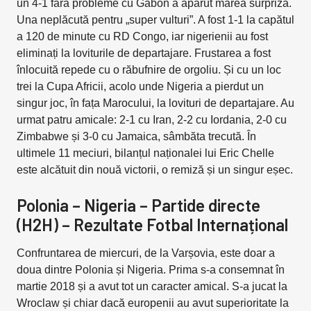
un 4-1 fără probleme cu Gabon a apărut marea surpriză.
Una neplăcută pentru „super vulturi”. A fost 1-1 la capătul
a 120 de minute cu RD Congo, iar nigerienii au fost
eliminați la loviturile de departajare. Frustarea a fost
înlocuită repede cu o răbufnire de orgoliu. Și cu un loc
trei la Cupa Africii, acolo unde Nigeria a pierdut un
singur joc, în fața Marocului, la lovituri de departajare. Au
urmat patru amicale: 2-1 cu Iran, 2-2 cu Iordania, 2-0 cu
Zimbabwe și 3-0 cu Jamaica, sâmbăta trecută. În
ultimele 11 meciuri, bilanțul naționalei lui Eric Chelle
este alcătuit din nouă victorii, o remiză și un singur eșec.
Polonia – Nigeria – Partide directe
(H2H) – Rezultate Fotbal Internațional
Confruntarea de miercuri, de la Varșovia, este doar a
doua dintre Polonia și Nigeria. Prima s-a consemnat în
martie 2018 și a avut tot un caracter amical. S-a jucat la
Wroclaw și chiar dacă europenii au avut superioritate la