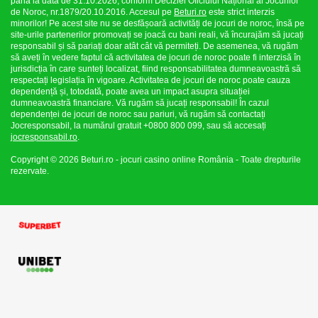
până la data de 31.10.2026, conform Deciziei Oficiului Național al Jocurilor
de Noroc, nr.1879/20.10.2016. Accesul pe
Beturi.ro
este strict interzis
minorilor! Pe acest site nu se desfășoară activități de jocuri de noroc, însă pe
site-urile partenerilor promovați se joacă cu bani reali, vă încurajăm să jucați
responsabil și să pariați doar atât cât vă permiteți. De asemenea, vă rugăm
să aveți în vedere faptul că activitatea de jocuri de noroc poate fi interzisă în
jurisdicția în care sunteți localizat, fiind responsabilitatea dumneavoastră să
respectați legislația în vigoare. Activitatea de jocuri de noroc poate cauza
dependență și, totodată, poate avea un impact asupra situației
dumneavoastră financiare. Vă rugăm să jucați responsabil! În cazul
dependenței de jocuri de noroc sau pariuri, vă rugăm să contactați
Jocresponsabil, la numărul gratuit +0800 800 099, sau să accesați
jocresponsabil.ro
.
Copyright © 2026 Beturi.ro - jocuri casino online România - Toate drepturile
rezervate.