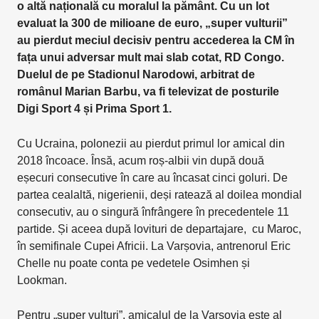
o altă națională cu moralul la pământ. Cu un lot
evaluat la 300 de milioane de euro, „super vulturii”
au pierdut meciul decisiv pentru accederea la CM în
fața unui adversar mult mai slab cotat, RD Congo.
Duelul de pe Stadionul Narodowi, arbitrat de
românul Marian Barbu, va fi televizat de posturile
Digi Sport 4 și Prima Sport 1.
Cu Ucraina, polonezii au pierdut primul lor amical din
2018 încoace. Însă, acum roș-albii vin după două
eșecuri consecutive în care au încasat cinci goluri. De
partea cealaltă, nigerienii, deși ratează al doilea mondial
consecutiv, au o singură înfrângere în precedentele 11
partide. Și aceea după lovituri de departajare, cu Maroc,
în semifinale Cupei Africii. La Varșovia, antrenorul Eric
Chelle nu poate conta pe vedetele Osimhen și
Lookman.
Pentru „super vulturi”, amicalul de la Varșovia este al