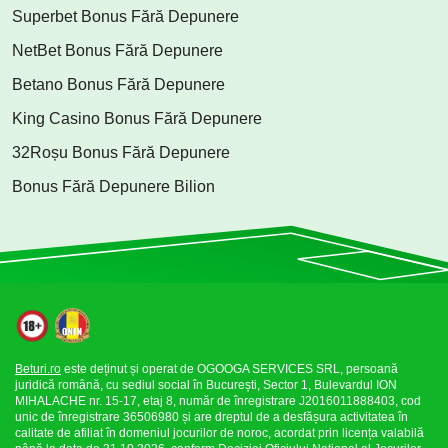
Superbet Bonus Fără Depunere
NetBet Bonus Fără Depunere
Betano Bonus Fără Depunere
King Casino Bonus Fără Depunere
32Roșu Bonus Fără Depunere
Bonus Fără Depunere Bilion
Beturi.ro
este deținut și operat de OGOOGA SERVICES SRL, persoană
juridică română, cu sediul social în București, Sector 1, Bulevardul ION
MIHALACHE nr. 15-17, etaj 8, număr de înregistrare J2016011888403, cod
unic de înregistrare 36506980 și are dreptul de a desfășura activitatea în
calitate de afiliat în domeniul jocurilor de noroc, acordat prin licența valabilă