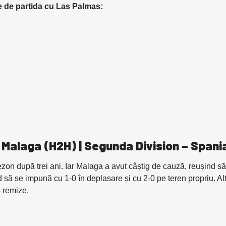
te de partida cu Las Palmas:
 Malaga (H2H) | Segunda Division – Spani
ezon după trei ani. Iar Malaga a avut câștig de cauză, reușind 
d să se impună cu 1-0 în deplasare și cu 2-0 pe teren propriu. Altfe
5 remize.