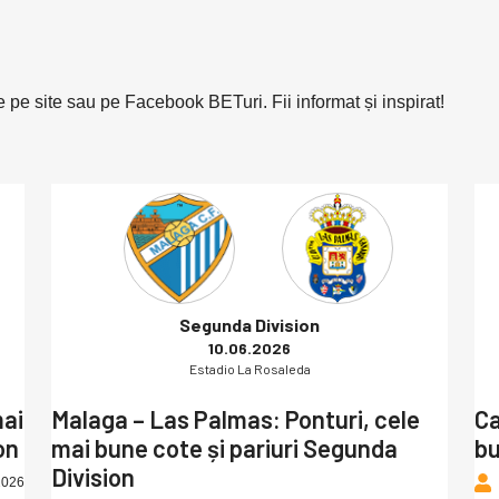
 pe site sau pe Facebook BETuri. Fii informat și inspirat!
Segunda Division
10.06.2026
Estadio La Rosaleda
mai
Malaga – Las Palmas: Ponturi, cele
Ca
on
mai bune cote și pariuri Segunda
bu
Division
2026