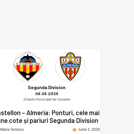
Segunda Division
06.06.2026
Estadio Municipal de Castalia
stellon – Almeria: Ponturi, cele mai
ne cote și pariuri Segunda Division
Maria Sorescu
iunie 2, 2026