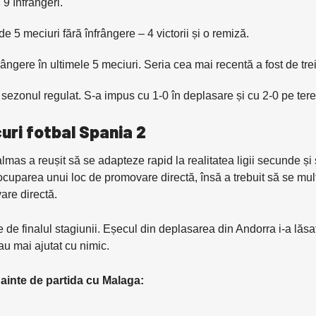
 9 înfrângeri.
e 5 meciuri fără înfrângere – 4 victorii și o remiză.
rângere în ultimele 5 meciuri. Seria cea mai recentă a fost de tre
sezonul regulat. S-a impus cu 1-0 în deplasare și cu 2-0 pe tere
ri fotbal Spania 2
mas a reușit să se adapteze rapid la realitatea ligii secunde și
 ocuparea unui loc de promovare directă, însă a trebuit să se mul
are directă.
te de finalul stagiunii. Eșecul din deplasarea din Andorra i-a lăsa
-au mai ajutat cu nimic.
nainte de partida cu Malaga: