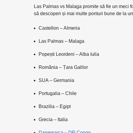
Las Palmas vs Malaga promite să fie un meci foar
să descoperi și mai multe ponturi bune de la ur
Castellon – Almeria
Las Palmas – Malaga
Popești Leordeni – Alba Iulia
România – Țara Galilor
SUA – Germania
Portugalia – Chile
Brazilia – Egipt
Grecia – Italia
Danemarca – DR Congo