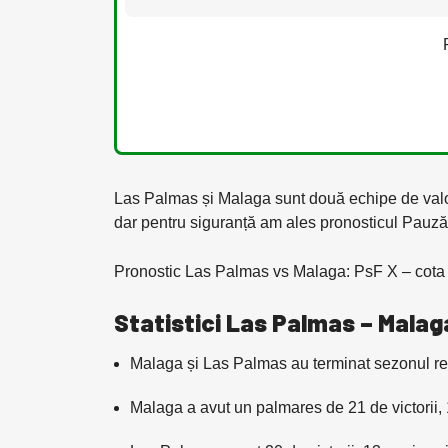
Las Palmas și Malaga sunt două echipe de valori
dar pentru siguranță am ales pronosticul Pauză
Pronostic Las Palmas vs Malaga: PsF X – cota
Statistici Las Palmas – Malaga
Malaga și Las Palmas au terminat sezonul regul
Malaga a avut un palmares de 21 de victorii, 