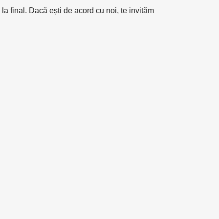
a final. Dacă ești de acord cu noi, te invităm