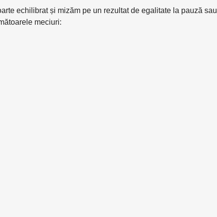
te echilibrat și mizăm pe un rezultat de egalitate la pauză sau l
mătoarele meciuri: