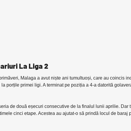
riuri La Liga 2
imăveri, Malaga a avut niște ani tumultuoși, care au coincis incl
a porțile primei ligi. A terminat pe poziția a 4-a datorită golaver
seria de două eșecuri consecutive de la finalul lunii aprilie. Da
n ultimele cinci etape. Acestea au ajutat-o să prindă locul de bara