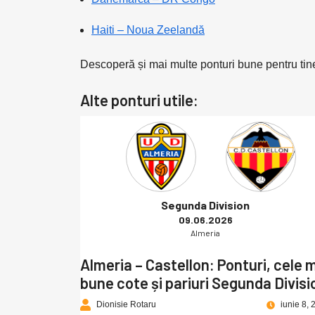
Haiti – Noua Zeelandă
Descoperă și mai multe ponturi bune pentru tine
Alte ponturi utile:
Segunda Division
09.06.2026
Almeria
Almeria – Castellon: Ponturi, cele 
bune cote și pariuri Segunda Divisi
Dionisie Rotaru
iunie 8, 