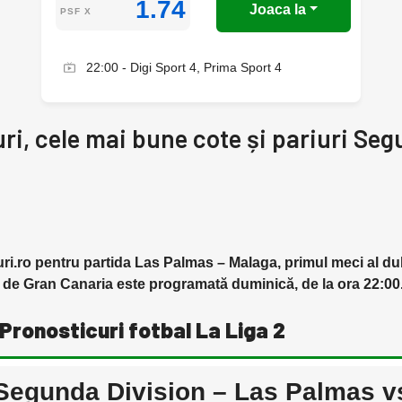
1.74
Joaca la
PSF X
22:00 - Digi Sport 4, Prima Sport 4
i, cele mai bune cote și pariuri Seg
turi.ro pentru partida Las Palmas – Malaga, primul meci al d
 de Gran Canaria este programată duminică, de la ora 22:00
Pronosticuri fotbal La Liga 2
 Segunda Division – Las Palmas v