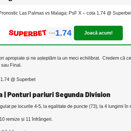
Pronostic Las Palmas vs Malaga: PsF X – cota 1.74 @ Superbet
1.74
Joacă acum!
Cota
 apropiate și ne așteptăm la un meci echilibrat. Credem că cel 
 sau Final.
 1.74 @ Superbet
 | Ponturi pariuri Segunda Division
at pe locurile 4-5, la egalitate de puncte (73), la 4 lungimi în 
10 remize și 11 înfrângeri.