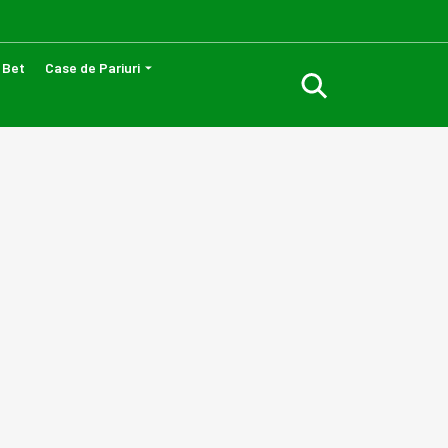
 Bet
Case de Pariuri