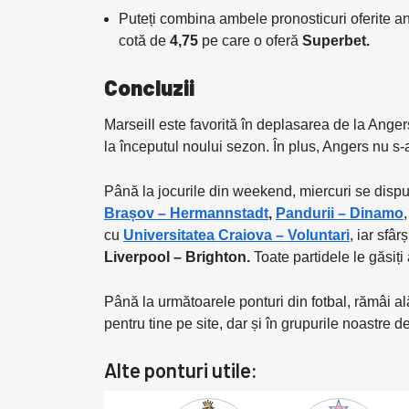
Puteți combina ambele pronosticuri oferite ante
cotă de
4,75
pe care o oferă
Superbet.
Concluzii
Marseill este favorită în deplasarea de la Anger
la începutul noului sezon. În plus, Angers nu s-a
Până la jocurile din weekend, miercuri se dispu
Brașov – Hermannstadt
,
Pandurii – Dinamo
cu
Universitatea Craiova – Voluntari
, iar sfâ
Liverpool – Brighton.
Toate partidele le găsiți
Până la următoarele ponturi din fotbal, rămâi a
pentru tine pe site, dar și în grupurile noastre d
Alte ponturi utile: