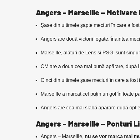
Angers – Marseille – Motivare 
Șase din ultimele șapte meciuri în care a fost 
Angers are două victorii legate, înaintea meci
Marseille, alături de Lens și PSG, sunt singu
OM are a doua cea mai bună apărare, după li
Cinci din ultimele șase meciuri în care a fost
Marseille a marcat cel puțin un gol în toate p
Angers are cea mai slabă apărare după opt eta
Angers – Marseille – Ponturi L
Angers – Marseille,
nu se vor marca mai mu