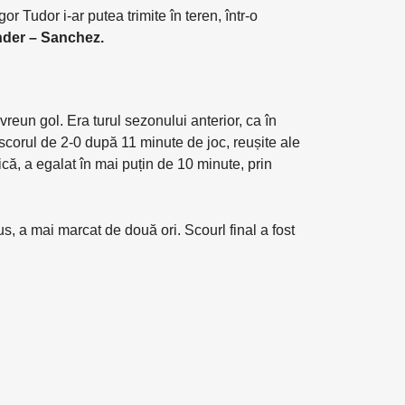
r Tudor i-ar putea trimite în teren, într-o
nder – Sanchez.
reun gol. Era turul sezonului anterior, ca în
corul de 2-0 după 11 minute de joc, reușite ale
ică, a egalat în mai puțin de 10 minute, prin
us, a mai marcat de două ori. Scourl final a fost