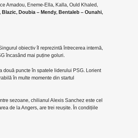
imp ce Amadou, Eneme-Ella, Kalla, Ould Khaled,
, Blazic, Doubia – Mendy, Bentaleb – Ounahi,
gurul obiectiv îl reprezintă întrecerea internă,
SG încasând mai puține goluri.
a două puncte în spatele liderului PSG. Lorient
rabilă în multe momente din startul
intre sezoane, chilianul Alexis Sanchez este cel
 de la Angers, are trei reușite. În condițiile