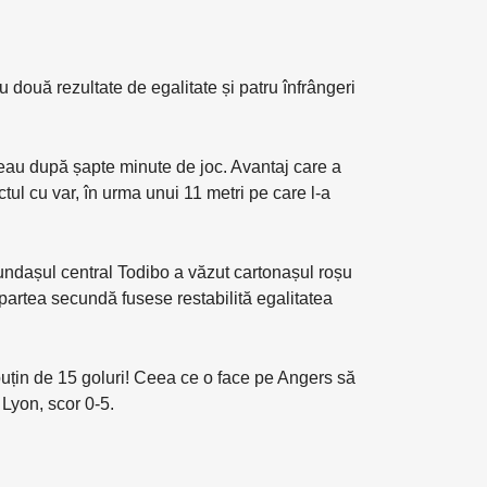
 două rezultate de egalitate și patru înfrângeri
uceau după șapte minute de joc. Avantaj care a
ul cu var, în urma unui 11 metri pe care l-a
undașul central Todibo a văzut cartonașul roșu
 partea secundă fusese restabilită egalitatea
uțin de 15 goluri! Ceea ce o face pe Angers să
 Lyon, scor 0-5.