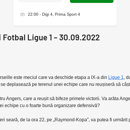
22:00 - Digi 4, Prima Sport 4
i Fotbal Ligue 1 – 30.09.2022
seille este meciul care va deschide etapa a IX-a din
Ligue 1
, d
 se deplasează pe terenul unei echipe care nu reușiseră să câșt
tru Angers, care a reușit să bifeze primele victorii. Va arăta A
ei echipe cu o foarte bună organizare defensivă?
eri seară, de la ora 22, pe „Raymond-Kopa”, va putea fi urmărit