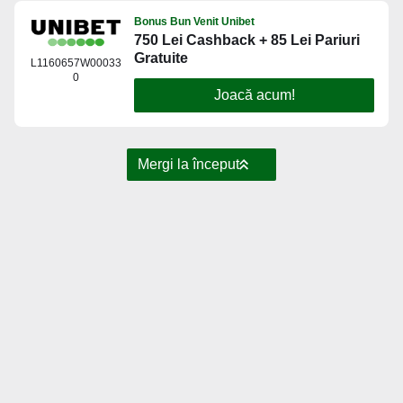
Bonus Bun Venit Unibet
750 Lei Cashback + 85 Lei Pariuri
Gratuite
L1160657W00033
0
Joacă acum!
Mergi la început