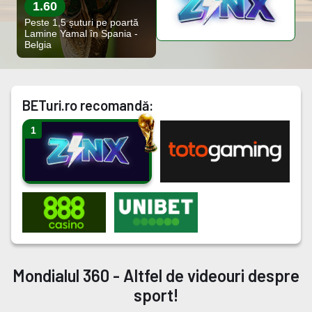
1.60
Peste 1,5 șuturi pe poartă
Lamine Yamal în Spania -
Belgia
BETuri.ro recomandă:
1
Mondialul 360 - Altfel de videouri despre
sport!