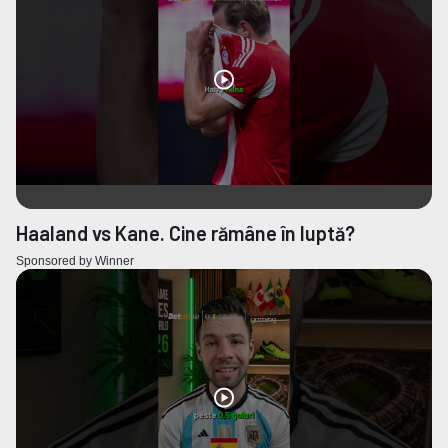
Haaland vs Kane. Cine rămâne în luptă?
Sponsored by Winner