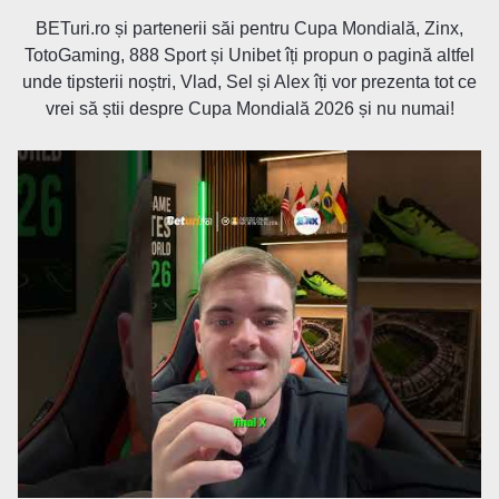
BETuri.ro și partenerii săi pentru Cupa Mondială, Zinx,
TotoGaming, 888 Sport și Unibet îți propun o pagină altfel
unde tipsterii noștri, Vlad, Sel și Alex îți vor prezenta tot ce
vrei să știi despre Cupa Mondială 2026 și nu numai!