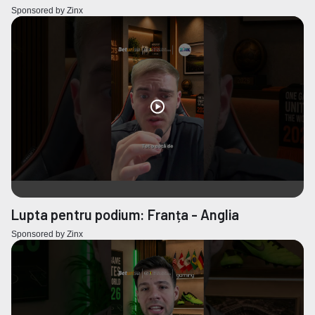
Sponsored by Zinx
Lupta pentru podium: Franța - Anglia
Sponsored by Zinx