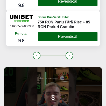
Revendică!
9.8
Bonus Bun Venit Unibet
750 RON Pariu Fără Risc + 85
L1160657W000330
RON Pariuri Gratuite
Punctaj
Revendică!
9.8