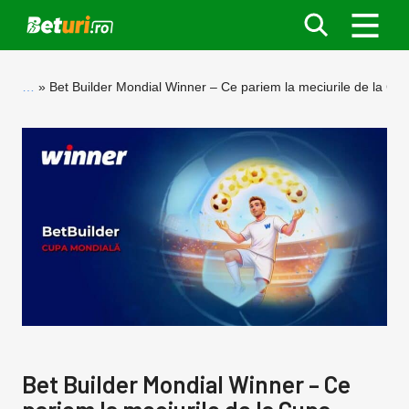
…
Bet Builder Mondial Winner – Ce pariem la meciurile de la C
Bet Builder Mondial Winner – Ce