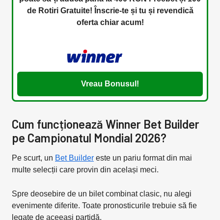
de Rotiri Gratuite! Înscrie-te și tu și revendică
oferta chiar acum!
Vreau Bonusul!
Cum funcționează Winner Bet Builder
pe Campionatul Mondial 2026?
Pe scurt, un
Bet Builder
este un pariu format din mai
multe selecții care provin din același meci.
Spre deosebire de un bilet combinat clasic, nu alegi
evenimente diferite. Toate pronosticurile trebuie să fie
legate de aceeași partidă.