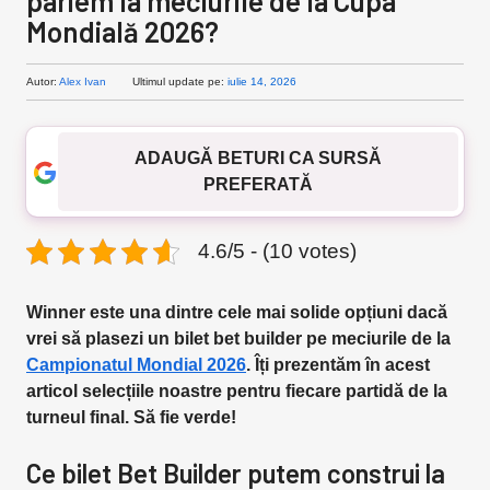
pariem la meciurile de la Cupa
Mondială 2026?
Autor:
Alex Ivan
Ultimul update pe:
iulie 14, 2026
ADAUGĂ BETURI CA SURSĂ
PREFERATĂ
4.6/5 - (10 votes)
Winner este una dintre cele mai solide opțiuni dacă
vrei să plasezi un bilet bet builder pe meciurile de la
Campionatul Mondial 2026
. Îți prezentăm în acest
articol selecțiile noastre pentru fiecare partidă de la
turneul final. Să fie verde!
Ce bilet Bet Builder putem construi la