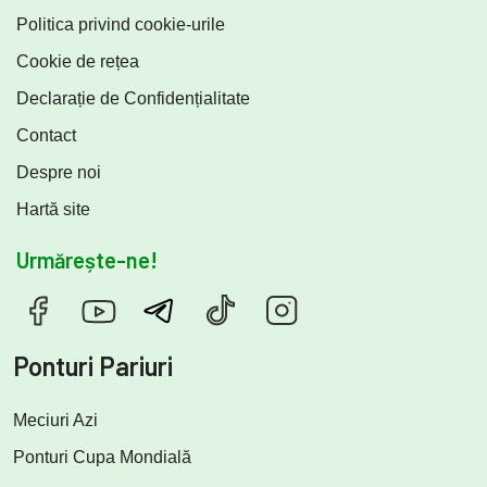
Politica privind cookie-urile
Cookie de rețea
Declarație de Confidențialitate
Contact
Despre noi
Hartă site
Urmărește-ne!
Ponturi Pariuri
Meciuri Azi
Ponturi Cupa Mondială