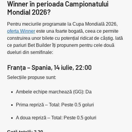
Winner în perioada Campionatului
Mondial 2026?
Pentru meciurile programate la Cupa Mondială 2026,
oferta Winner
este una foarte bogată, ceea ce permite
construirea unor bilete cu potențial ridicat de câștig. Iată
ce pariuri Bet Builder îți propunem pentru cele două
dueluri din semifinale:
Franța – Spania, 14 iulie, 22:00
Selecțiile propuse sunt:
Ambele echipe marchează (GG): Da
Prima repriză – Total: Peste 0.5 goluri
A doua repriză – Total: Peste 0.5 goluri