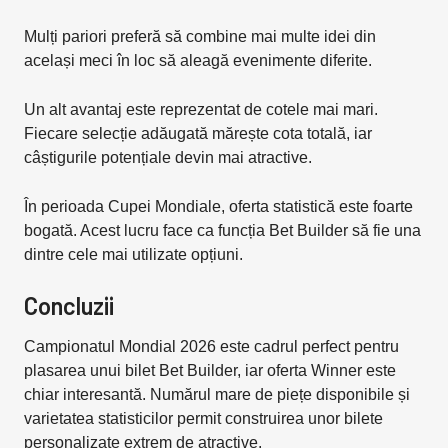
Mulți pariori preferă să combine mai multe idei din
același meci în loc să aleagă evenimente diferite.
Un alt avantaj este reprezentat de cotele mai mari.
Fiecare selecție adăugată mărește cota totală, iar
câștigurile potențiale devin mai atractive.
În perioada Cupei Mondiale, oferta statistică este foarte
bogată. Acest lucru face ca funcția Bet Builder să fie una
dintre cele mai utilizate opțiuni.
Concluzii
Campionatul Mondial 2026 este cadrul perfect pentru
plasarea unui bilet Bet Builder, iar oferta Winner este
chiar interesantă. Numărul mare de piețe disponibile și
varietatea statisticilor permit construirea unor bilete
personalizate extrem de atractive.