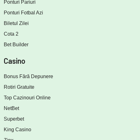
Ponturi Pariuri
Ponturi Fotbal Azi
Biletul Zilei
Cota 2
Bet Builder
Casino
Bonus Fără Depunere
Rotiri Gratuite
Top Cazinouri Online
NetBet
Superbet
King Casino