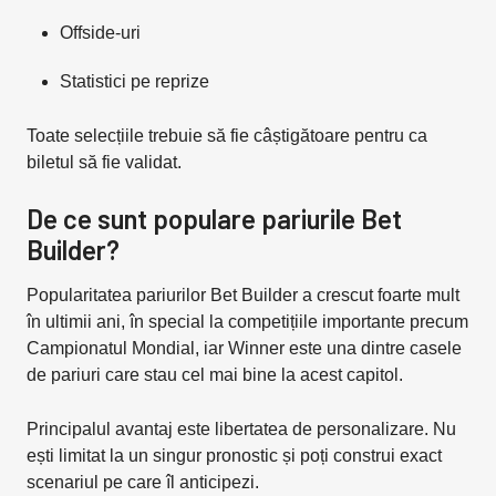
Offside-uri
Statistici pe reprize
Toate selecțiile trebuie să fie câștigătoare pentru ca
biletul să fie validat.
De ce sunt populare pariurile Bet
Builder?
Popularitatea pariurilor Bet Builder a crescut foarte mult
în ultimii ani, în special la competițiile importante precum
Campionatul Mondial, iar Winner este una dintre casele
de pariuri care stau cel mai bine la acest capitol.
Principalul avantaj este libertatea de personalizare. Nu
ești limitat la un singur pronostic și poți construi exact
scenariul pe care îl anticipezi.