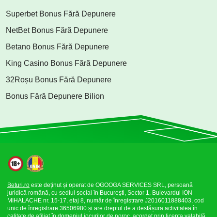
Superbet Bonus Fără Depunere
NetBet Bonus Fără Depunere
Betano Bonus Fără Depunere
King Casino Bonus Fără Depunere
32Roșu Bonus Fără Depunere
Bonus Fără Depunere Bilion
Beturi.ro
este deținut și operat de OGOOGA SERVICES SRL, persoană
juridică română, cu sediul social în București, Sector 1, Bulevardul ION
MIHALACHE nr. 15-17, etaj 8, număr de înregistrare J2016011888403, cod
unic de înregistrare 36506980 și are dreptul de a desfășura activitatea în
calitate de afiliat în domeniul jocurilor de noroc, acordat prin licența valabilă