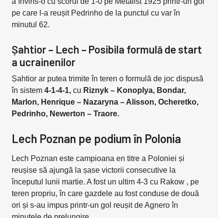
a învins-o cu scorul de 1-0 pe Metalist 1925 printr-un gol
pe care l-a reușit Pedrinho de la punctul cu var în
minutul 62.
Șahtior – Lech – Posibila formulă de start
a ucrainenilor
Șahtior ar putea trimite în teren o formulă de joc dispusă
în sistem
4-1-4-1,
cu
Riznyk – Konoplya, Bondar,
Marlon, Henrique – Nazaryna – Alisson, Ocheretko,
Pedrinho, Newerton – Traore.
Lech Poznan pe podium în Polonia
Lech Poznan este campioana en titre a Poloniei și
reușise să ajungă la șase victorii consecutive la
începutul lunii martie. A fost un ultim 4-3 cu Rakow , pe
teren propriu, în care gazdele au fost conduse de două
ori și s-au impus printr-un gol reușit de Agnero în
minutele de prelungire.