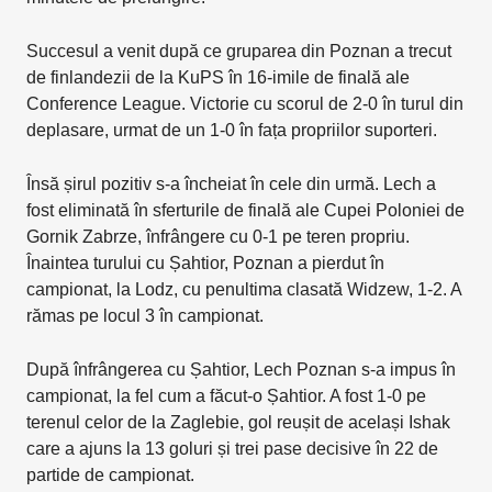
Succesul a venit după ce gruparea din Poznan a trecut
de finlandezii de la KuPS în 16-imile de finală ale
Conference League. Victorie cu scorul de 2-0 în turul din
deplasare, urmat de un 1-0 în fața propriilor suporteri.
Însă șirul pozitiv s-a încheiat în cele din urmă. Lech a
fost eliminată în sferturile de finală ale Cupei Poloniei de
Gornik Zabrze, înfrângere cu 0-1 pe teren propriu.
Înaintea turului cu Șahtior, Poznan a pierdut în
campionat, la Lodz, cu penultima clasată Widzew, 1-2. A
rămas pe locul 3 în campionat.
După înfrângerea cu Șahtior, Lech Poznan s-a impus în
campionat, la fel cum a făcut-o Șahtior. A fost 1-0 pe
terenul celor de la Zaglebie, gol reușit de același Ishak
care a ajuns la 13 goluri și trei pase decisive în 22 de
partide de campionat.