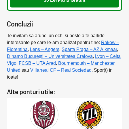
30 Lei Pariu Gratuit
Concluzii
Te invităm să arunci un ochi și peste alte partide
interesante pe care le-am analizat pentru tine:
Rakow –
Fiorentina
,
Lens – Angers
,
Sparta Praga – AZ Alkmaar
,
Dinamo București – Universitatea Craiova
,
Lyon – Celta
Vigo
,
FCSB – UTA Arad
,
Bournemouth – Manchester
United
sau
Villarreal CF – Real Sociedad
. Spor(t) în
toate!
Alte ponturi utile: