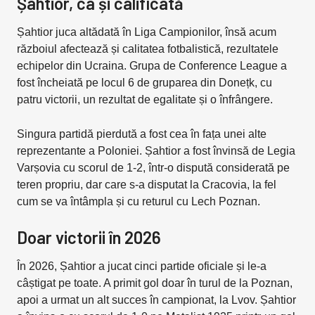
Șahtior, ca și calificată
Șahtior juca altădată în Liga Campionilor, însă acum
războiul afectează și calitatea fotbalistică, rezultatele
echipelor din Ucraina. Grupa de Conference League a
fost încheiată pe locul 6 de gruparea din Donețk, cu
patru victorii, un rezultat de egalitate și o înfrângere.
Singura partidă pierdută a fost cea în fața unei alte
reprezentante a Poloniei. Șahtior a fost învinsă de Legia
Varșovia cu scorul de 1-2, într-o dispută considerată pe
teren propriu, dar care s-a disputat la Cracovia, la fel
cum se va întâmpla și cu returul cu Lech Poznan.
Doar victorii în 2026
În 2026, Șahtior a jucat cinci partide oficiale și le-a
câștigat pe toate. A primit gol doar în turul de la Poznan,
apoi a urmat un alt succes în campionat, la Lvov. Șahtior