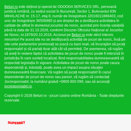
Beturi.ro
este deținut și operat de OGOOGA SERVICES SRL, persoană
juridică română, cu sediul social în București, Sector 1, Bulevardul ION
MIHALACHE nr. 15-17, etaj 8, număr de înregistrare J2016011888403, cod
unic de înregistrare 36506980 și are dreptul de a desfășura activitatea în
calitate de afiliat în domeniul jocurilor de noroc, acordat prin licența valabilă
până la data de 31.10.2026, conform Deciziei Oficiului Național al Jocurilor
de Noroc, nr.1879/20.10.2016. Accesul pe
Beturi.ro
este strict interzis
minorilor! Pe acest site nu se desfășoară activități de jocuri de noroc, însă pe
site-urile partenerilor promovați se joacă cu bani reali, vă încurajăm să jucați
responsabil și să pariați doar atât cât vă permiteți. De asemenea, vă rugăm
să aveți în vedere faptul că activitatea de jocuri de noroc poate fi interzisă în
jurisdicția în care sunteți localizat, fiind responsabilitatea dumneavoastră să
respectați legislația în vigoare. Activitatea de jocuri de noroc poate cauza
dependență și, totodată, poate avea un impact asupra situației
dumneavoastră financiare. Vă rugăm să jucați responsabil! În cazul
dependenței de jocuri de noroc sau pariuri, vă rugăm să contactați
Jocresponsabil, la numărul gratuit +0800 800 099, sau să accesați
jocresponsabil.ro
.
Copyright © 2026 Beturi.ro - jocuri casino online România - Toate drepturile
rezervate.