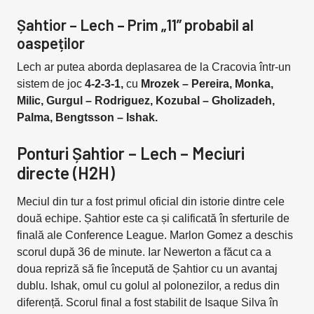
Șahtior – Lech – Prim „11” probabil al
oaspeților
Lech ar putea aborda deplasarea de la Cracovia într-un
sistem de joc
4-2-3-1,
cu
Mrozek – Pereira, Monka,
Milic, Gurgul – Rodriguez, Kozubal – Gholizadeh,
Palma, Bengtsson – Ishak.
Ponturi Șahtior – Lech – Meciuri
directe (H2H)
Meciul din tur a fost primul oficial din istorie dintre cele
două echipe. Șahtior este ca și calificată în sferturile de
finală ale Conference League. Marlon Gomez a deschis
scorul după 36 de minute. Iar Newerton a făcut ca a
doua repriză să fie începută de Șahtior cu un avantaj
dublu. Ishak, omul cu golul al polonezilor, a redus din
diferență. Scorul final a fost stabilit de Isaque Silva în