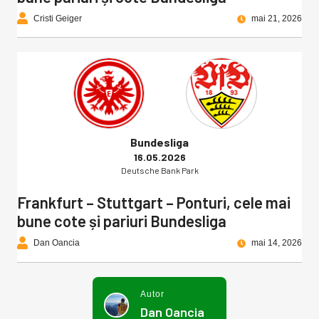
Cristi Geiger
mai 21, 2026
Bundesliga
16.05.2026
Deutsche Bank Park
Frankfurt – Stuttgart – Ponturi, cele mai
bune cote și pariuri Bundesliga
Dan Oancia
mai 14, 2026
Autor
Dan Oancia