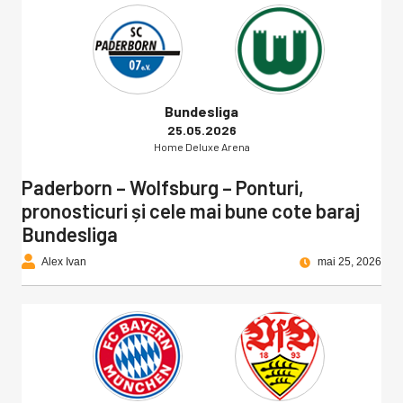
Bundesliga
25.05.2026
Home Deluxe Arena
Paderborn – Wolfsburg – Ponturi,
pronosticuri și cele mai bune cote baraj
Bundesliga
Alex Ivan
mai 25, 2026