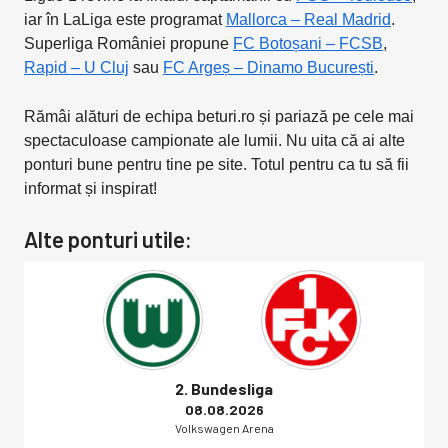
iar în LaLiga este programat
Mallorca – Real Madrid
.
Superliga României propune
FC Botoșani – FCSB
,
Rapid – U Cluj
sau
FC Argeș – Dinamo București
.
Rămâi alături de echipa beturi.ro și pariază pe cele mai
spectaculoase campionate ale lumii. Nu uita că ai alte
ponturi bune pentru tine pe site. Totul pentru ca tu să fii
informat și inspirat!
Alte ponturi utile:
2. Bundesliga
08.08.2026
Volkswagen Arena