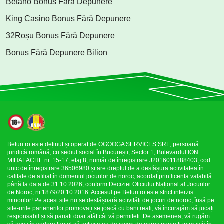
Betano Bonus Fără Depunere
King Casino Bonus Fără Depunere
32Roșu Bonus Fără Depunere
Bonus Fără Depunere Bilion
Beturi.ro
este deținut și operat de OGOOGA SERVICES SRL, persoană
juridică română, cu sediul social în București, Sector 1, Bulevardul ION
MIHALACHE nr. 15-17, etaj 8, număr de înregistrare J2016011888403, cod
unic de înregistrare 36506980 și are dreptul de a desfășura activitatea în
calitate de afiliat în domeniul jocurilor de noroc, acordat prin licența valabilă
până la data de 31.10.2026, conform Deciziei Oficiului Național al Jocurilor
de Noroc, nr.1879/20.10.2016. Accesul pe
Beturi.ro
este strict interzis
minorilor! Pe acest site nu se desfășoară activități de jocuri de noroc, însă pe
site-urile partenerilor promovați se joacă cu bani reali, vă încurajăm să jucați
responsabil și să pariați doar atât cât vă permiteți. De asemenea, vă rugăm