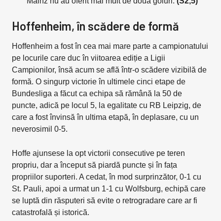
Mainz nu au oferit mai mult de două goluri.
(S2,5)
Hoffenheim, în scădere de formă
Hoffenheim a fost în cea mai mare parte a campionatului
pe locurile care duc în viitoarea ediție a Ligii
Campionilor, însă acum se află într-o scădere vizibilă de
formă. O singurp victorie în ultimele cinci etape de
Bundesliga a făcut ca echipa să rămână la 50 de
puncte, adică pe locul 5, la egalitate cu RB Leipzig, de
care a fost învinsă în ultima etapă, în deplasare, cu un
neverosimil 0-5.
Hoffe ajunsese la opt victorii consecutive pe teren
propriu, dar a început să piardă puncte și în fața
propriilor suporteri. A cedat, în mod surprinzător, 0-1 cu
St. Pauli, apoi a urmat un 1-1 cu Wolfsburg, echipă care
se luptă din răsputeri să evite o retrogradare care ar fi
catastrofală și istorică.