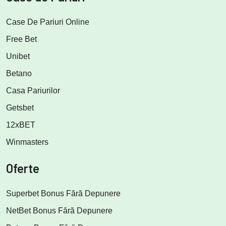
Case De Pariuri Online
Free Bet
Unibet
Betano
Casa Pariurilor
Getsbet
12xBET
Winmasters
Oferte
Superbet Bonus Fără Depunere
NetBet Bonus Fără Depunere