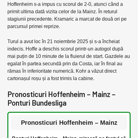
Hoffenheim s-a impus cu scorul de 2-0, atunci când a
primit ultima dată vizita celor de la Mainz. În returul
stagiunii precedente. Kramaric a marcat de două ori pe
parcursul primei reprize.
Turul a avut loc în 21 noiembrie 2025 și s-a încheiat
indecis. Hoffe a deschis scorul printr-un autogol după
mai puțin de 10 minute de la fluierul de start. Gazdele au
egalat în partea secundă prin da Costa, iar în final au
rămas în inferioritate numerică. Kohr a văzut direct
cartonașul roșu și a fost trimis la cabine.
Pronosticuri Hoffenheim – Mainz –
Ponturi Bundesliga
Pronosticuri Hoffenheim – Mainz