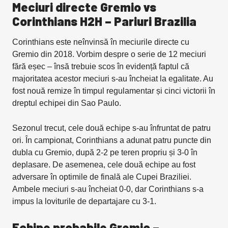
Meciuri directe Gremio vs
Corinthians H2H – Pariuri Brazilia
Corinthians este neînvinsă în meciurile directe cu
Gremio din 2018. Vorbim despre o serie de 12 meciuri
fără eșec – însă trebuie scos în evidență faptul că
majoritatea acestor meciuri s-au încheiat la egalitate. Au
fost nouă remize în timpul regulamentar și cinci victorii în
dreptul echipei din Sao Paulo.
Sezonul trecut, cele două echipe s-au înfruntat de patru
ori. În campionat, Corinthians a adunat patru puncte din
dubla cu Gremio, după 2-2 pe teren propriu și 3-0 în
deplasare. De asemenea, cele două echipe au fost
adversare în optimile de finală ale Cupei Braziliei.
Ambele meciuri s-au încheiat 0-0, dar Corinthians s-a
impus la loviturile de departajare cu 3-1.
Echipe probabile Gremio –