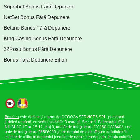
Superbet Bonus Fără Depunere
NetBet Bonus Fără Depunere
Betano Bonus Fără Depunere
King Casino Bonus Fără Depunere
32Roșu Bonus Fără Depunere
Bonus Fără Depunere Bilion
Beturi.ro
este deținut și operat de OGOOGA SERVICES SRL, persoană
juridică română, cu sediul social în București, Sector 1, Bulevardul ION
MIHALACHE nr. 15-17, etaj 8, număr de înregistrare J2016011888403, cod
unic de înregistrare 36506980 și are dreptul de a desfășura activitatea în
calitate de afiliat în domeniul jocurilor de noroc, acordat prin licența valabilă