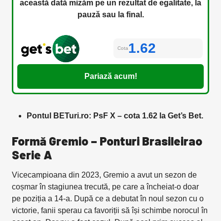
această dată mizăm pe un rezultat de egalitate, la
pauză sau la final.
1.62
Cota
Pariază acum!
Pontul BETuri.ro: PsF X – cota 1.62 la Get’s Bet.
Formă Gremio – Ponturi
Brasileirao
Serie A
Vicecampioana din 2023, Gremio a avut un sezon de
coșmar în stagiunea trecută, pe care a încheiat-o doar
pe poziția a 14-a. După ce a debutat în noul sezon cu o
victorie, fanii sperau ca favoriții să își schimbe norocul în