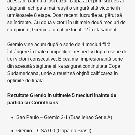
acest an. Dar nu a fost cazul. După acel prim succes al
stagiunii, echipa a mai reușit o singură altă victorie în
următoarele 8 etape. Doar recent, lucrurile au părut să
se îndrepte. Cu două victorii în ultimele două meciuri de
campionat, Gremio a urcat pe locul 12 în clasament.
Gremio vine acum după o serie de 4 meciuri fără
înfrângere în toate competițiile, respectiv după o serie de
trei victorii consecutive. E cea mai impresionantă serie
din această stagiune și i-a asigurat continuitate Copa
Sudamericana, unde a reușit să obțină calificarea în
optimile de finală.
Rezultate Gremio în ultimele 5 meciuri înainte de
partida cu Corinthians:
Sao Paulo – Gremio 2-1 (Brasileirao Serie A)
Gremio – CSA 0-0 (Copa do Brasil)