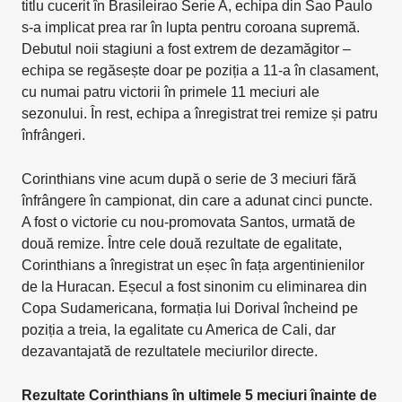
titlu cucerit în Brasileirao Serie A, echipa din Sao Paulo
s-a implicat prea rar în lupta pentru coroana supremă.
Debutul noii stagiuni a fost extrem de dezamăgitor –
echipa se regăsește doar pe poziția a 11-a în clasament,
cu numai patru victorii în primele 11 meciuri ale
sezonului. În rest, echipa a înregistrat trei remize și patru
înfrângeri.
Corinthians vine acum după o serie de 3 meciuri fără
înfrângere în campionat, din care a adunat cinci puncte.
A fost o victorie cu nou-promovata Santos, urmată de
două remize. Între cele două rezultate de egalitate,
Corinthians a înregistrat un eșec în fața argentinienilor
de la Huracan. Eșecul a fost sinonim cu eliminarea din
Copa Sudamericana, formația lui Dorival încheind pe
poziția a treia, la egalitate cu America de Cali, dar
dezavantajată de rezultatele meciurilor directe.
Rezultate Corinthians în ultimele 5 meciuri înainte de