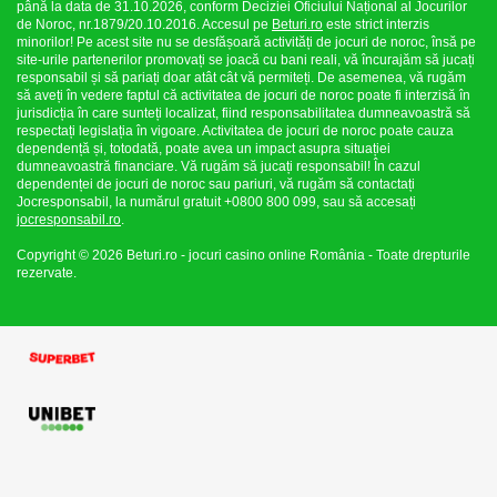
până la data de 31.10.2026, conform Deciziei Oficiului Național al Jocurilor
de Noroc, nr.1879/20.10.2016. Accesul pe
Beturi.ro
este strict interzis
minorilor! Pe acest site nu se desfășoară activități de jocuri de noroc, însă pe
site-urile partenerilor promovați se joacă cu bani reali, vă încurajăm să jucați
responsabil și să pariați doar atât cât vă permiteți. De asemenea, vă rugăm
să aveți în vedere faptul că activitatea de jocuri de noroc poate fi interzisă în
jurisdicția în care sunteți localizat, fiind responsabilitatea dumneavoastră să
respectați legislația în vigoare. Activitatea de jocuri de noroc poate cauza
dependență și, totodată, poate avea un impact asupra situației
dumneavoastră financiare. Vă rugăm să jucați responsabil! În cazul
dependenței de jocuri de noroc sau pariuri, vă rugăm să contactați
Jocresponsabil, la numărul gratuit +0800 800 099, sau să accesați
jocresponsabil.ro
.
Copyright © 2026 Beturi.ro - jocuri casino online România - Toate drepturile
rezervate.