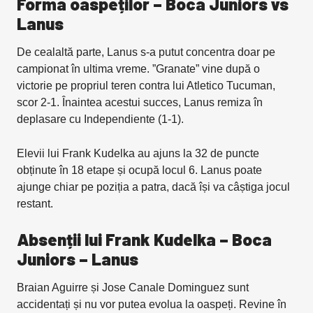
Forma oaspeților – Boca Juniors vs
Lanus
De cealaltă parte, Lanus s-a putut concentra doar pe
campionat în ultima vreme. ”Granate” vine după o
victorie pe propriul teren contra lui Atletico Tucuman,
scor 2-1. Înaintea acestui succes, Lanus remiza în
deplasare cu Independiente (1-1).
Elevii lui Frank Kudelka au ajuns la 32 de puncte
obținute în 18 etape și ocupă locul 6. Lanus poate
ajunge chiar pe poziția a patra, dacă își va câștiga jocul
restant.
Absenții lui Frank Kudelka – Boca
Juniors – Lanus
Braian Aguirre și Jose Canale Dominguez sunt
accidentați și nu vor putea evolua la oaspeți. Revine în