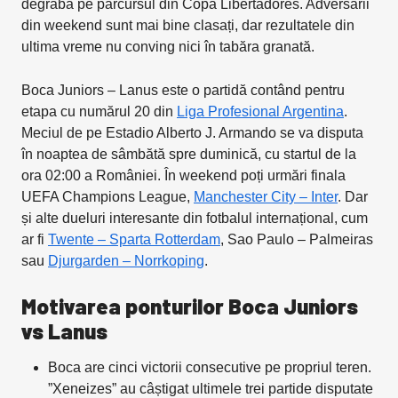
degrabă pe parcursul din Copa Libertadores. Adversarii
din weekend sunt mai bine clasați, dar rezultatele din
ultima vreme nu conving nici în tabăra granată.
Boca Juniors – Lanus este o partidă contând pentru
etapa cu numărul 20 din
Liga Profesional Argentina
.
Meciul de pe Estadio Alberto J. Armando se va disputa
în noaptea de sâmbătă spre duminică, cu startul de la
ora 02:00 a României. În weekend poți urmări finala
UEFA Champions League,
Manchester City – Inter
. Dar
și alte dueluri interesante din fotbalul internațional, cum
ar fi
Twente – Sparta Rotterdam
, Sao Paulo – Palmeiras
sau
Djurgarden – Norrkoping
.
Motivarea ponturilor Boca Juniors
vs Lanus
Boca are cinci victorii consecutive pe propriul teren.
”Xeneizes” au câștigat ultimele trei partide disputate