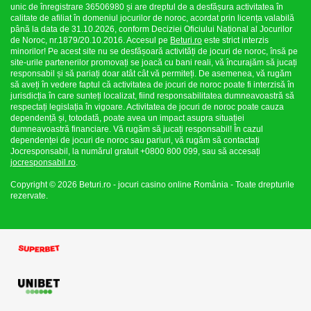
unic de înregistrare 36506980 și are dreptul de a desfășura activitatea în
calitate de afiliat în domeniul jocurilor de noroc, acordat prin licența valabilă
până la data de 31.10.2026, conform Deciziei Oficiului Național al Jocurilor
de Noroc, nr.1879/20.10.2016. Accesul pe
Beturi.ro
este strict interzis
minorilor! Pe acest site nu se desfășoară activități de jocuri de noroc, însă pe
site-urile partenerilor promovați se joacă cu bani reali, vă încurajăm să jucați
responsabil și să pariați doar atât cât vă permiteți. De asemenea, vă rugăm
să aveți în vedere faptul că activitatea de jocuri de noroc poate fi interzisă în
jurisdicția în care sunteți localizat, fiind responsabilitatea dumneavoastră să
respectați legislația în vigoare. Activitatea de jocuri de noroc poate cauza
dependență și, totodată, poate avea un impact asupra situației
dumneavoastră financiare. Vă rugăm să jucați responsabil! În cazul
dependenței de jocuri de noroc sau pariuri, vă rugăm să contactați
Jocresponsabil, la numărul gratuit +0800 800 099, sau să accesați
jocresponsabil.ro
.
Copyright © 2026 Beturi.ro - jocuri casino online România - Toate drepturile
rezervate.