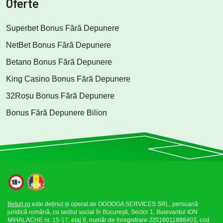
Oferte
Superbet Bonus Fără Depunere
NetBet Bonus Fără Depunere
Betano Bonus Fără Depunere
King Casino Bonus Fără Depunere
32Roșu Bonus Fără Depunere
Bonus Fără Depunere Bilion
Beturi.ro
este deținut și operat de OGOOGA SERVICES SRL, persoană
juridică română, cu sediul social în București, Sector 1, Bulevardul ION
MIHALACHE nr. 15-17, etaj 8, număr de înregistrare J2016011888403, cod