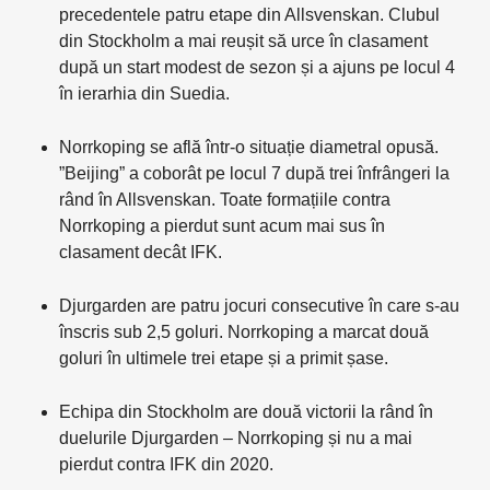
precedentele patru etape din Allsvenskan. Clubul
din Stockholm a mai reușit să urce în clasament
după un start modest de sezon și a ajuns pe locul 4
în ierarhia din Suedia.
Norrkoping se află într-o situație diametral opusă.
”Beijing” a coborât pe locul 7 după trei înfrângeri la
rând în Allsvenskan. Toate formațiile contra
Norrkoping a pierdut sunt acum mai sus în
clasament decât IFK.
Djurgarden are patru jocuri consecutive în care s-au
înscris sub 2,5 goluri. Norrkoping a marcat două
goluri în ultimele trei etape și a primit șase.
Echipa din Stockholm are două victorii la rând în
duelurile Djurgarden – Norrkoping și nu a mai
pierdut contra IFK din 2020.