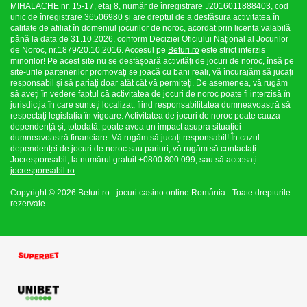
MIHALACHE nr. 15-17, etaj 8, număr de înregistrare J2016011888403, cod
unic de înregistrare 36506980 și are dreptul de a desfășura activitatea în
calitate de afiliat în domeniul jocurilor de noroc, acordat prin licența valabilă
până la data de 31.10.2026, conform Deciziei Oficiului Național al Jocurilor
de Noroc, nr.1879/20.10.2016. Accesul pe
Beturi.ro
este strict interzis
minorilor! Pe acest site nu se desfășoară activități de jocuri de noroc, însă pe
site-urile partenerilor promovați se joacă cu bani reali, vă încurajăm să jucați
responsabil și să pariați doar atât cât vă permiteți. De asemenea, vă rugăm
să aveți în vedere faptul că activitatea de jocuri de noroc poate fi interzisă în
jurisdicția în care sunteți localizat, fiind responsabilitatea dumneavoastră să
respectați legislația în vigoare. Activitatea de jocuri de noroc poate cauza
dependență și, totodată, poate avea un impact asupra situației
dumneavoastră financiare. Vă rugăm să jucați responsabil! În cazul
dependenței de jocuri de noroc sau pariuri, vă rugăm să contactați
Jocresponsabil, la numărul gratuit +0800 800 099, sau să accesați
jocresponsabil.ro
.
Copyright © 2026 Beturi.ro - jocuri casino online România - Toate drepturile
rezervate.