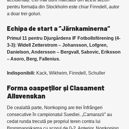
pentru formația din Stockholm este chiar Finndell, autor
a doar trei goluri.
Echipa de start a ”Järnkaminerna”
Primul 11 pentru Djurgårdens IF Fotbollsförening (4-
3-3): Widell Zetterstrom – Johansson, Lofgren,
Danielson, Andersson – Bergvall, Sabovic, Eriksson
– Asoro, Berg, Fallenius.
Indisponibili:
Kack, Wikheim, Finndell, Schuller
Forma oaspeților și Clasament
Allsvenskan
De cealaltă parte, Norrkoping are trei înfrângeri
consecutive în campionatul Suediei. „Camarazii” au
cedat runda trecută pe propriul teren contra lui
Brommapojkarna cu scorul de 0-2. Anterior, Norrkoping