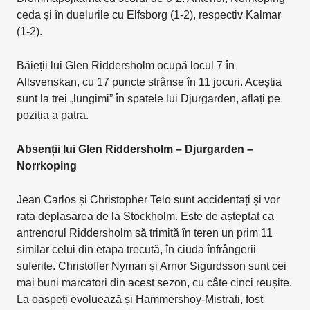
ceda și în duelurile cu Elfsborg (1-2), respectiv Kalmar
(1-2).
Băieții lui Glen Riddersholm ocupă locul 7 în
Allsvenskan, cu 17 puncte strânse în 11 jocuri. Aceștia
sunt la trei „lungimi” în spatele lui Djurgarden, aflați pe
poziția a patra.
Absenții lui Glen Riddersholm – Djurgarden –
Norrkoping
Jean Carlos și Christopher Telo sunt accidentați și vor
rata deplasarea de la Stockholm. Este de așteptat ca
antrenorul Riddersholm să trimită în teren un prim 11
similar celui din etapa trecută, în ciuda înfrângerii
suferite. Christoffer Nyman și Arnor Sigurdsson sunt cei
mai buni marcatori din acest sezon, cu câte cinci reușite.
La oaspeți evoluează și Hammershoy-Mistrati, fost