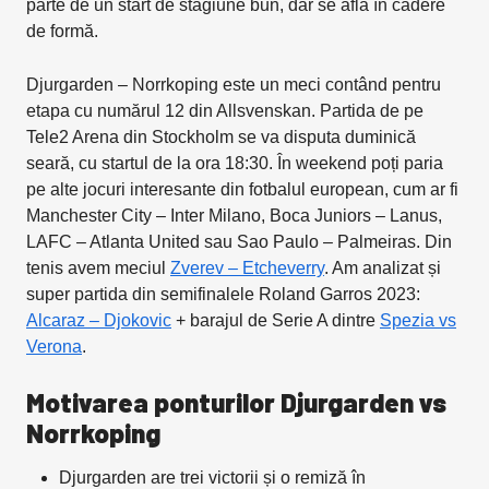
parte de un start de stagiune bun, dar se află în cădere
de formă.
Djurgarden – Norrkoping este un meci contând pentru
etapa cu numărul 12 din Allsvenskan. Partida de pe
Tele2 Arena din Stockholm se va disputa duminică
seară, cu startul de la ora 18:30. În weekend poți paria
pe alte jocuri interesante din fotbalul european, cum ar fi
Manchester City – Inter Milano, Boca Juniors – Lanus,
LAFC – Atlanta United sau Sao Paulo – Palmeiras. Din
tenis avem meciul
Zverev – Etcheverry
. Am analizat și
super partida din semifinalele Roland Garros 2023:
Alcaraz – Djokovic
+ barajul de Serie A dintre
Spezia vs
Verona
.
Motivarea ponturilor Djurgarden vs
Norrkoping
Djurgarden are trei victorii și o remiză în