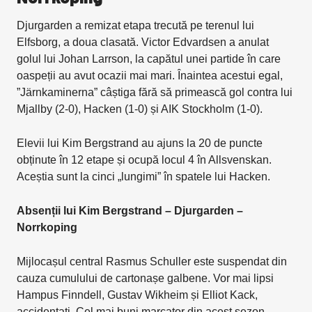
Djurgarden a remizat etapa trecută pe terenul lui
Elfsborg, a doua clasată. Victor Edvardsen a anulat
golul lui Johan Larrson, la capătul unei partide în care
oaspeții au avut ocazii mai mari. Înaintea acestui egal,
”Järnkaminerna” câștiga fără să primească gol contra lui
Mjallby (2-0), Hacken (1-0) și AIK Stockholm (1-0).
Elevii lui Kim Bergstrand au ajuns la 20 de puncte
obținute în 12 etape și ocupă locul 4 în Allsvenskan.
Aceștia sunt la cinci „lungimi” în spatele lui Hacken.
Absenții lui Kim Bergstrand – Djurgarden –
Norrkoping
Mijlocașul central Rasmus Schuller este suspendat din
cauza cumulului de cartonașe galbene. Vor mai lipsi
Hampus Finndell, Gustav Wikheim și Elliot Kack,
accidentați. Cel mai buni marcator din acest sezon