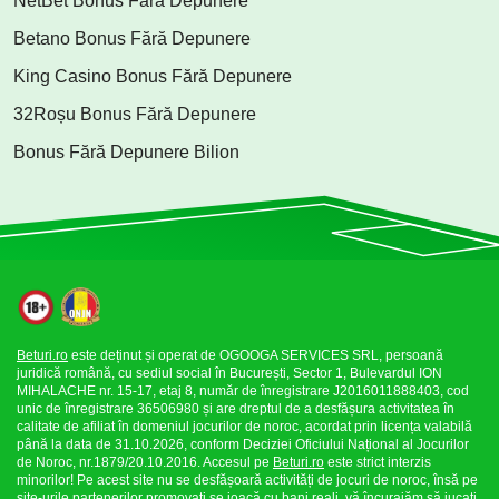
NetBet Bonus Fără Depunere
Betano Bonus Fără Depunere
King Casino Bonus Fără Depunere
32Roșu Bonus Fără Depunere
Bonus Fără Depunere Bilion
Beturi.ro
este deținut și operat de OGOOGA SERVICES SRL, persoană
juridică română, cu sediul social în București, Sector 1, Bulevardul ION
MIHALACHE nr. 15-17, etaj 8, număr de înregistrare J2016011888403, cod
unic de înregistrare 36506980 și are dreptul de a desfășura activitatea în
calitate de afiliat în domeniul jocurilor de noroc, acordat prin licența valabilă
până la data de 31.10.2026, conform Deciziei Oficiului Național al Jocurilor
de Noroc, nr.1879/20.10.2016. Accesul pe
Beturi.ro
este strict interzis
minorilor! Pe acest site nu se desfășoară activități de jocuri de noroc, însă pe
site-urile partenerilor promovați se joacă cu bani reali, vă încurajăm să jucați