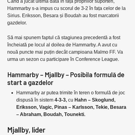
Când a jucat ultima dată în fața propriilor suporteri,
Hammarby s-a impus cu scorul de 3-2 în fața celor de la
Sirius. Eriksson, Besara și Boudah au fost marcatorii
gazdelor.
Să mai spunem faptul că stagiunea precedentă a fost
încheiată pe locul al doilea de Hammarby. A avut cu
nouă puncte mai puțin decât campioana Malmo FF. Va
urma un sezon cu participare în Conference League.
Hammarby – Mjallby – Posibila formulă de
start a gazdelor
Hammarby ar putea trimite în teren o formulă de joc
dispusă în sistem
4-3-3,
cu
Hahn – Skoglund,
Eriksson, Vagic, Pinas – Karlsson, Tekie, Besara
– Abraham, Boudah, Tounekti.
Mjallby, lider