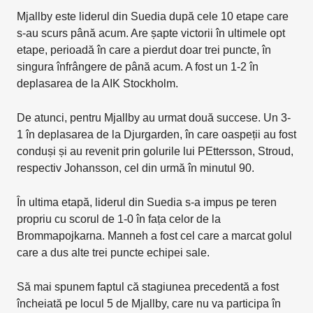
Mjallby este liderul din Suedia după cele 10 etape care
s-au scurs până acum. Are șapte victorii în ultimele opt
etape, perioadă în care a pierdut doar trei puncte, în
singura înfrângere de până acum. A fost un 1-2 în
deplasarea de la AIK Stockholm.
De atunci, pentru Mjallby au urmat două succese. Un 3-
1 în deplasarea de la Djurgarden, în care oaspeții au fost
conduși și au revenit prin golurile lui PEttersson, Stroud,
respectiv Johansson, cel din urmă în minutul 90.
În ultima etapă, liderul din Suedia s-a impus pe teren
propriu cu scorul de 1-0 în fața celor de la
Brommapojkarna. Manneh a fost cel care a marcat golul
care a dus alte trei puncte echipei sale.
Să mai spunem faptul că stagiunea precedentă a fost
încheiată pe locul 5 de Mjallby, care nu va participa în