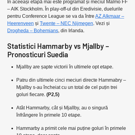
În aceeași etapă mai este programat și meciul Malmo FF
– AIK Stockholm. În play-off-ul din Eredivisie, duelurile
pentru Conference League se va da între
AZ Alkmaar –
Heerenveen
și
Twente – NEC Nijmegen
. Vezi și
Drogheda – Bohemians
, din Irlanda.
Statistici Hammarby vs Mjallby –
Pronosticuri Suedia
Mjallby are șapte victorii în ultimele opt etape.
Patru din ultimele cinci meciuri directe Hammabry –
Mjallby s-au încheiat cu un total de cel puțin trei
goluri fiecare.
(P2,5)
Atât Hammarby, cât și Mjallby, au o singură
înfrângere în primele 10 etape.
Hammarby a primit cele mai puține goluri în primele