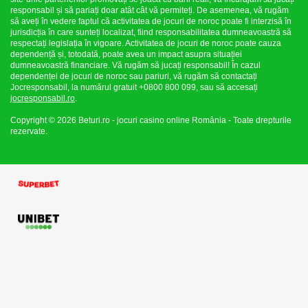
responsabil și să pariați doar atât cât vă permiteți. De asemenea, vă rugăm
să aveți în vedere faptul că activitatea de jocuri de noroc poate fi interzisă în
jurisdicția în care sunteți localizat, fiind responsabilitatea dumneavoastră să
respectați legislația în vigoare. Activitatea de jocuri de noroc poate cauza
dependență și, totodată, poate avea un impact asupra situației
dumneavoastră financiare. Vă rugăm să jucați responsabil! În cazul
dependenței de jocuri de noroc sau pariuri, vă rugăm să contactați
Jocresponsabil, la numărul gratuit +0800 800 099, sau să accesați
jocresponsabil.ro
.
Copyright © 2026 Beturi.ro - jocuri casino online România - Toate drepturile
rezervate.