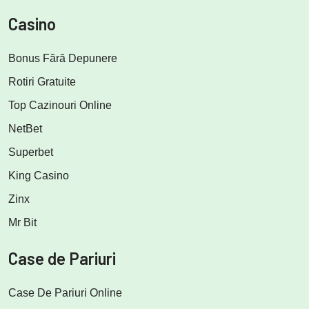
Casino
Bonus Fără Depunere
Rotiri Gratuite
Top Cazinouri Online
NetBet
Superbet
King Casino
Zinx
Mr Bit
Case de Pariuri
Case De Pariuri Online