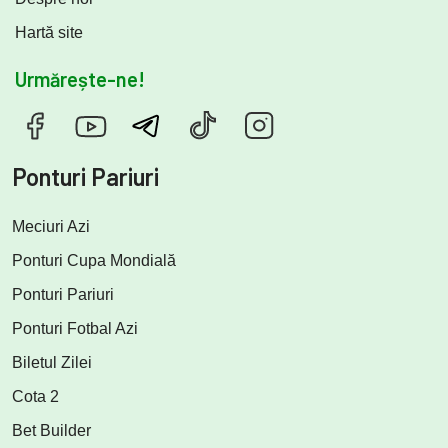
Hartă site
Urmărește-ne!
Ponturi Pariuri
Meciuri Azi
Ponturi Cupa Mondială
Ponturi Pariuri
Ponturi Fotbal Azi
Biletul Zilei
Cota 2
Bet Builder