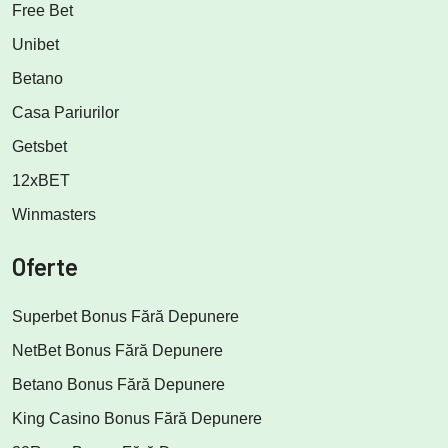
Free Bet
Unibet
Betano
Casa Pariurilor
Getsbet
12xBET
Winmasters
Oferte
Superbet Bonus Fără Depunere
NetBet Bonus Fără Depunere
Betano Bonus Fără Depunere
King Casino Bonus Fără Depunere