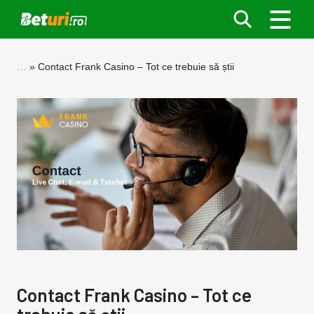
…
Contact Frank Casino – Tot ce trebuie să știi
Contact Frank Casino – Tot ce