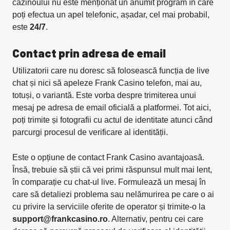
cazinoului nu este menționat un anumit program în care
poți efectua un apel telefonic, așadar, cel mai probabil,
este
24/7
.
Contact prin adresa de email
Utilizatorii care nu doresc să folosească funcția de live
chat și nici să apeleze Frank Casino telefon, mai au,
totuși, o variantă. Este vorba despre trimiterea unui
mesaj pe adresa de email oficială a platformei. Tot aici,
poți trimite și fotografii cu actul de identitate atunci când
parcurgi procesul de verificare al identității.
Este o opțiune de contact Frank Casino avantajoasă.
Însă, trebuie să știi că vei primi răspunsul mult mai lent,
în comparație cu chat-ul live. Formulează un mesaj în
care să detaliezi problema sau nelămurirea pe care o ai
cu privire la serviciile oferite de operator și trimite-o la
support@frankcasino.ro
. Alternativ, pentru cei care