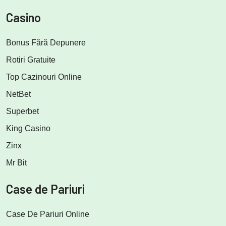
Casino
Bonus Fără Depunere
Rotiri Gratuite
Top Cazinouri Online
NetBet
Superbet
King Casino
Zinx
Mr Bit
Case de Pariuri
Case De Pariuri Online