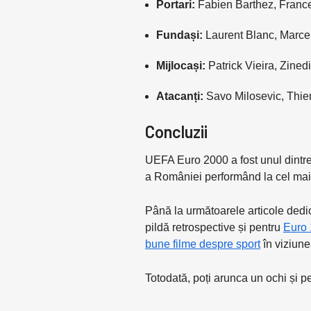
Portari:
Fabien Barthez, Franc
Fundași:
Laurent Blanc, Marcel
Mijlocași:
Patrick Vieira, Zined
Atacanți:
Savo Milosevic, Thier
Concluzii
UEFA Euro 2000 a fost unul dintre 
a României performând la cel mai în
Până la următoarele articole dedic
pildă retrospective și pentru
Euro
bune filme despre sport
în viziune
Totodată, poți arunca un ochi și pe