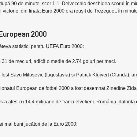
l după 90 de minute, scor 1-1. Delvecchio deschidea scorul în mi
l victoriei din finala Euro 2000 era reușit de Trezeguet, în minut
l European 2000
 câteva statistici pentru UEFA Euro 2000:
e 31 de meciuri, adică o medie de 2.74 goluri per meci.
st Savo Milosevic (Iugoslavia) și Patrick Kluivert (Olanda), amb
ionatul European de fotbal 2000 a fost desemnat Zinedine Zida
s-a ales cu 14.4 milioane de franci elvețieni. România, datorită cali
cei mai buni jucători de la Euro 2000: