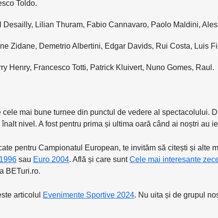
esco Toldo.
 Desailly, Lilian Thuram, Fabio Cannavaro, Paolo Maldini, Ale
ine Zidane, Demetrio Albertini, Edgar Davids, Rui Costa, Luis F
ry Henry, Francesco Totti, Patrick Kluivert, Nuno Gomes, Raul.
cele mai bune turnee din punctul de vedere al spectacolului. Din
alt nivel. A fost pentru prima și ultima oară când ai noștri au ie
ate pentru Campionatul European, te invităm să citești și alte ma
 1996
sau
Euro 2004
. Află și care sunt
Cele mai interesante zece
a BETuri.ro.
ste articolul
Evenimente Sportive 2024
. Nu uita și de grupul no