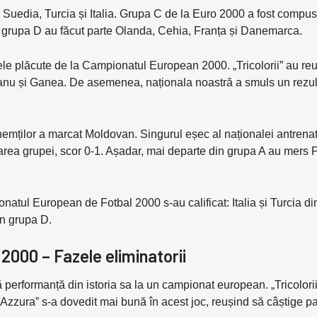
, Suedia, Turcia și Italia. Grupa C de la Euro 2000 a fost compu
in grupa D au făcut parte Olanda, Cehia, Franța și Danemarca.
le plăcute de la Campionatul European 2000. „Tricolorii” au reuș
teanu și Ganea. De asemenea, naționala noastră a smuls un rezul
nemților a marcat Moldovan. Singurul eșec al naționalei antrena
oarea grupei, scor 0-1. Așadar, mai departe din grupa A au mers
natul European de Fotbal 2000 s-au calificat: Italia și Turcia d
in grupa D.
000 – Fazele eliminatorii
performanță din istoria sa la un campionat european. „Tricolorii”
a Azzura” s-a dovedit mai bună în acest joc, reușind să câștige pa