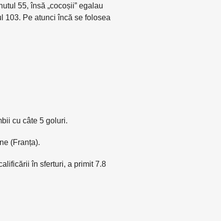
nutul 55, însă „cocoșii” egalau
ul 103. Pe atunci încă se folosea
ii cu câte 5 goluri.
ne (Franța).
ficării în sferturi, a primit 7.8