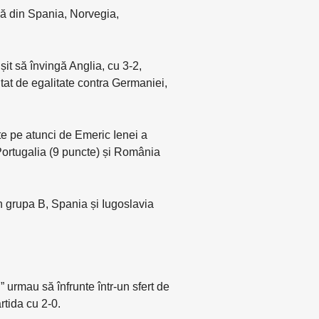
să din Spania, Norvegia,
it să învingă Anglia, cu 3-2,
tat de egalitate contra Germaniei,
te pe atunci de Emeric Ienei a
 Portugalia (9 puncte) și România
in grupa B, Spania și Iugoslavia
 urmau să înfrunte într-un sfert de
rtida cu 2-0.