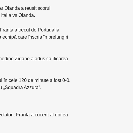
ar Olanda a reușit scorul
 Italia vs Olanda.
Franța a trecut de Portugalia
a echipă care înscria în prelungiri
nedine Zidane a adus calificarea
l în cele 120 de minute a fost 0-0.
tru „Squadra Azzura”.
atori. Franța a cucerit al doilea