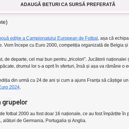
ADAUGĂ BETURI CA SURSĂ PREFERATĂ
ote)
nouă ediție a Campionatului European de Fotbal
, așa că echipa
ale. Vom începe cu Euro 2000, competiția organizată de Belgia ș
e departe, cel mai bun pentru „tricolori”. Jucătorii naționalei și
n păcate, drumul lor s-a oprit în sferturi, însă și așa va rămâne o 
diția din urmă cu 24 de ani și cum a ajuns Franța să câștige un 
Euro 2024
.
 grupelor
 fotbal 2000 au fost doar 16 naționale, ce au fost împărțite în 
 alături de Germania, Portugalia și Anglia.