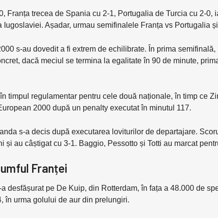
00, Franța trecea de Spania cu 2-1, Portugalia de Turcia cu 2-0, i
a Iugoslaviei. Așadar, urmau semifinalele Franța vs Portugalia și
00 s-au dovedit a fi extrem de echilibrate. În prima semifinală, 
Concret, dacă meciul se termina la egalitate în 90 de minute, prim
 timpul regulamentar pentru cele două naționale, în timp ce Zi
 European 2000 după un penalty executat în minutul 117.
Olanda s-a decis după executarea loviturilor de departajare. Scoru
uni și au câștigat cu 3-1. Baggio, Pessotto și Totti au marcat pen
iumful Franței
 desfășurat pe De Kuip, din Rotterdam, în fața a 48.000 de spect
4, în urma golului de aur din prelungiri.