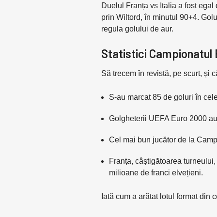
Duelul Franța vs Italia a fost ega
prin Wiltord, în minutul 90+4. Golu
regula golului de aur.
Statistici Campionatu
Să trecem în revistă, pe scurt, și
S-au marcat 85 de goluri în cel
Golgheterii UEFA Euro 2000 au fo
Cel mai bun jucător de la Camp
Franța, câștigătoarea turneului, 
milioane de franci elvețieni.
Iată cum a arătat lotul format din 