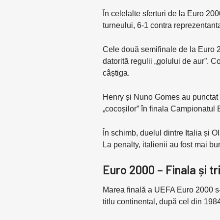
În celelalte sferturi de la Euro 20
turneului, 6-1 contra reprezentant
Cele două semifinale de la Euro 20
datorită regulii „golului de aur”. 
câștiga.
Henry și Nuno Gomes au punctat în
„cocoșilor” în finala Campionatul
În schimb, duelul dintre Italia și 
La penalty, italienii au fost mai b
Euro 2000 – Finala și tr
Marea finală a UEFA Euro 2000 s-a
titlu continental, după cel din 198