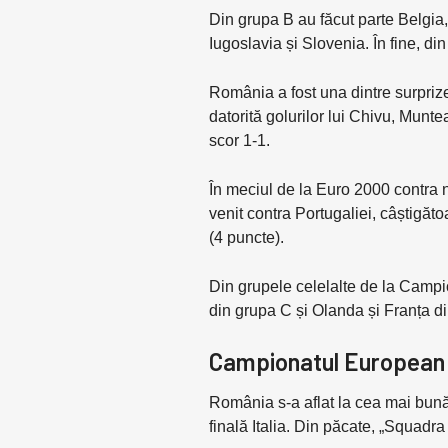
Din grupa B au făcut parte Belgia
Iugoslavia și Slovenia. În fine, d
România a fost una dintre surprize
datorită golurilor lui Chivu, Mun
scor 1-1.
În meciul de la Euro 2000 contra 
venit contra Portugaliei, câștigăt
(4 puncte).
Din grupele celelalte de la Campio
din grupa C și Olanda și Franța d
Campionatul European 2
România s-a aflat la cea mai bună 
finală Italia. Din păcate, „Squadr