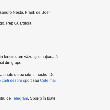
ssandro Nesta, Frank de Boer.
igo, Pep Guardiola.
 fericire, am văzut și o națională
șit din grupe.
teriale de pe site-ul nostru. De
 cărți despre sport
sau
Cele mai
stru de
Telegram
. Spor(t) în toate!