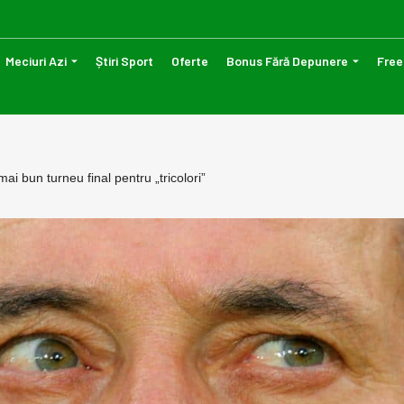
Meciuri Azi
Știri Sport
Oferte
Bonus Fără Depunere
Free
i bun turneu final pentru „tricolori”