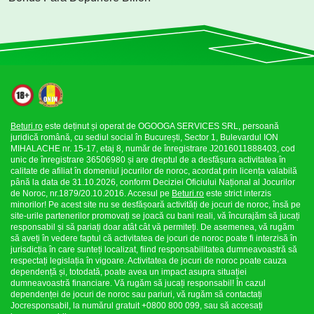
Beturi.ro
este deținut și operat de OGOOGA SERVICES SRL, persoană
juridică română, cu sediul social în București, Sector 1, Bulevardul ION
MIHALACHE nr. 15-17, etaj 8, număr de înregistrare J2016011888403, cod
unic de înregistrare 36506980 și are dreptul de a desfășura activitatea în
calitate de afiliat în domeniul jocurilor de noroc, acordat prin licența valabilă
până la data de 31.10.2026, conform Deciziei Oficiului Național al Jocurilor
de Noroc, nr.1879/20.10.2016. Accesul pe
Beturi.ro
este strict interzis
minorilor! Pe acest site nu se desfășoară activități de jocuri de noroc, însă pe
site-urile partenerilor promovați se joacă cu bani reali, vă încurajăm să jucați
responsabil și să pariați doar atât cât vă permiteți. De asemenea, vă rugăm
să aveți în vedere faptul că activitatea de jocuri de noroc poate fi interzisă în
jurisdicția în care sunteți localizat, fiind responsabilitatea dumneavoastră să
respectați legislația în vigoare. Activitatea de jocuri de noroc poate cauza
dependență și, totodată, poate avea un impact asupra situației
dumneavoastră financiare. Vă rugăm să jucați responsabil! În cazul
dependenței de jocuri de noroc sau pariuri, vă rugăm să contactați
Jocresponsabil, la numărul gratuit +0800 800 099, sau să accesați