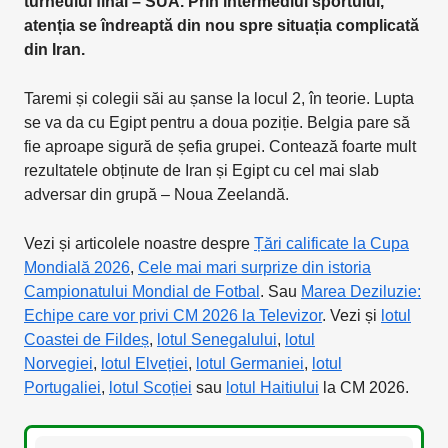
turneului final – SUA. Prin intermediul sportului,
atenția se îndreaptă din nou spre situația complicată
din Iran.
Taremi și colegii săi au șanse la locul 2, în teorie. Lupta
se va da cu Egipt pentru a doua poziție. Belgia pare să
fie aproape sigură de șefia grupei. Contează foarte mult
rezultatele obținute de Iran și Egipt cu cel mai slab
adversar din grupă – Noua Zeelandă.
Vezi și articolele noastre despre
Țări calificate la Cupa
Mondială 2026
,
Cele mai mari surprize din istoria
Campionatului Mondial de Fotbal
. Sau
Marea Deziluzie:
Echipe care vor privi CM 2026 la Televizor
. Vezi și
lotul
Coastei de Fildeș
,
lotul Senegalului
,
lotul
Norvegiei
,
lotul Elveției
,
lotul Germaniei
,
lotul
Portugaliei
,
lotul Scoției
sau
lotul Haitiului
la CM 2026.