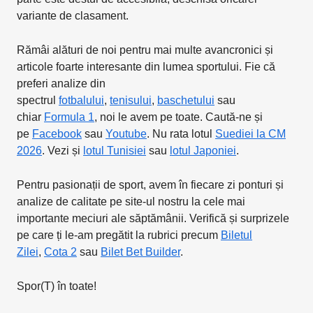
variante de clasament.
Rămâi alături de noi pentru mai multe avancronici și
articole foarte interesante din lumea sportului. Fie că
preferi analize din
spectrul
fotbalului
,
tenisului
,
baschetului
sau
chiar
Formula 1
, noi le avem pe toate. Caută-ne și
pe
Facebook
sau
Youtube
. Nu rata lotul
Suediei la CM
2026
. Vezi și
lotul Tunisiei
sau
lotul Japoniei
.
Pentru pasionații de sport, avem în fiecare zi ponturi și
analize de calitate pe site-ul nostru la cele mai
importante meciuri ale săptămânii. Verifică și surprizele
pe care ți le-am pregătit la rubrici precum
Biletul
Zilei
,
Cota 2
sau
Bilet Bet Builder
.
Spor(T) în toate!