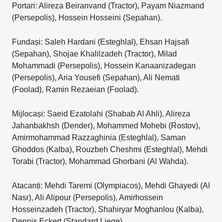
Portari: Alireza Beiranvand (Tractor), Payam Niazmand
(Persepolis), Hossein Hosseini (Sepahan).
Fundași: Saleh Hardani (Esteghlal), Ehsan Hajsafi
(Sepahan), Shojae Khalilzadeh (Tractor), Milad
Mohammadi (Persepolis), Hossein Kanaanizadegan
(Persepolis), Aria Yousefi (Sepahan), Ali Nemati
(Foolad), Ramin Rezaeian (Foolad).
Mijlocași: Saeid Ezatolahi (Shabab Al Ahli), Alireza
Jahanbakhsh (Dender), Mohammed Mohebi (Rostov),
Amirmohammad Razzaghinia (Esteghlal), Saman
Ghoddos (Kalba), Rouzbeh Cheshmi (Esteghlal), Mehdi
Torabi (Tractor), Mohammad Ghorbani (Al Wahda).
Atacanți: Mehdi Taremi (Olympiacos), Mehdi Ghayedi (Al
Nasr), Ali Alipour (Persepolis), Amirhossein
Hosseinzadeh (Tractor), Shahiryar Moghanlou (Kalba),
Dennis Eckert (Standard Liege).