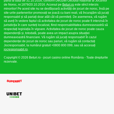
până la data de 31.10.2026, conform Deciziei Oficiului Național al Jocurilor
de Noroc, nr.1879/20.10.2016. Accesul pe
Beturi.ro
este strict interzis
minorilor! Pe acest site nu se desfășoară activități de jocuri de noroc, însă pe
site-urile partenerilor promovați se joacă cu bani reali, vă încurajăm să jucați
responsabil și să pariați doar atât cât vă permiteți. De asemenea, vă rugăm
să aveți în vedere faptul că activitatea de jocuri de noroc poate fi interzisă în
jurisdicția în care sunteți localizat, fiind responsabilitatea dumneavoastră să
respectați legislația în vigoare. Activitatea de jocuri de noroc poate cauza
dependență și, totodată, poate avea un impact asupra situației
dumneavoastră financiare. Vă rugăm să jucați responsabil! În cazul
dependenței de jocuri de noroc sau pariuri, vă rugăm să contactați
Jocresponsabil, la numărul gratuit +0800 800 099, sau să accesați
jocresponsabil.ro
.
Copyright © 2026 Beturi.ro - jocuri casino online România - Toate drepturile
rezervate.