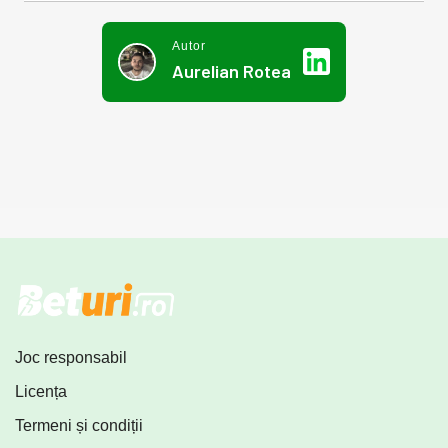
Autor
Aurelian Rotea
Joc responsabil
Licența
Termeni și condiții