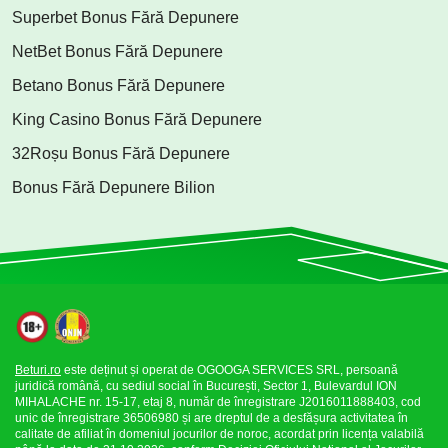
Superbet Bonus Fără Depunere
NetBet Bonus Fără Depunere
Betano Bonus Fără Depunere
King Casino Bonus Fără Depunere
32Roșu Bonus Fără Depunere
Bonus Fără Depunere Bilion
Beturi.ro
este deținut și operat de OGOOGA SERVICES SRL, persoană
juridică română, cu sediul social în București, Sector 1, Bulevardul ION
MIHALACHE nr. 15-17, etaj 8, număr de înregistrare J2016011888403, cod
unic de înregistrare 36506980 și are dreptul de a desfășura activitatea în
calitate de afiliat în domeniul jocurilor de noroc, acordat prin licența valabilă