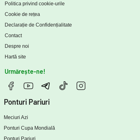
Politica privind cookie-urile
Cookie de rețea
Declarație de Confidențialitate
Contact
Despre noi
Hartă site
Urmărește-ne!
Ponturi Pariuri
Meciuri Azi
Ponturi Cupa Mondială
Ponturi Pariuri