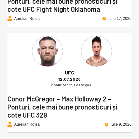
Ponturi, cele mai bune pronosticuri și
cote UFC Fight Night Oklahoma
Aurelian Rotea
iulie 17, 2026
UFC
12.07.2026
T-Mobile Arena, Las Vegas
Conor McGregor – Max Holloway 2 –
Ponturi, cele mai bune pronosticuri și
cote UFC 329
Aurelian Rotea
iulie 9, 2026