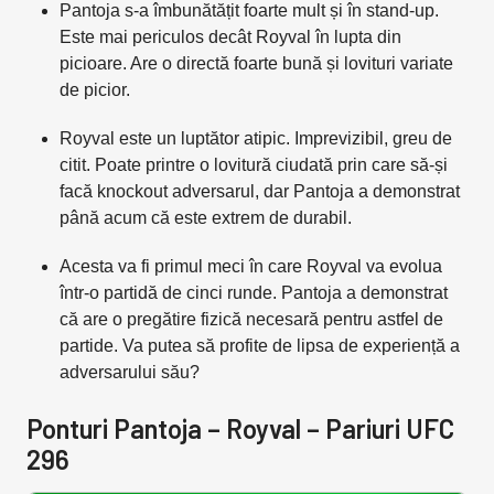
Pantoja s-a îmbunătățit foarte mult și în stand-up.
Este mai periculos decât Royval în lupta din
picioare. Are o directă foarte bună și lovituri variate
de picior.
Royval este un luptător atipic. Imprevizibil, greu de
citit. Poate printre o lovitură ciudată prin care să-și
facă knockout adversarul, dar Pantoja a demonstrat
până acum că este extrem de durabil.
Acesta va fi primul meci în care Royval va evolua
într-o partidă de cinci runde. Pantoja a demonstrat
că are o pregătire fizică necesară pentru astfel de
partide. Va putea să profite de lipsa de experiență a
adversarului său?
Ponturi Pantoja – Royval – Pariuri UFC
296