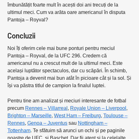
îmbunătățit foarte mult în acești doi ani trecuți de la
ultimul meci. Cum va arăta oare americanul în disputa
Pantoja – Royval?
Concluzii
Noi îți oferim cele mai bune ponturi pentru meciul
Pantoja – Royval, de la UFC 296. Credem că
americanul nu a crescut mult de la ultimul meci. Este
același luptător spectaculos, dar cu scăpări. În schimb,
Pantoja a devenit mai bun atât în picioare cât și la sol. Și
își va păstra titlul de campion la finalul luptei.
Pentru tine am analizat și meciuri interesante de fotbal
precum
Rennes – Villarreal
,
Royale Union – Liverpool
,
Brighton – Marseille
,
West Ham – Freiburg
,
Toulouse –
Rennes
,
Genoa – Juventus
sau
Nottingham –
Tottenham
. Te sfătuim să arunci un ochi și pe paginile
noastre de UFC, și Baschet. Dar fii atent și la celelalte