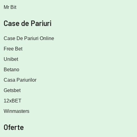
Mr Bit
Case de Pariuri
Case De Pariuri Online
Free Bet
Unibet
Betano
Casa Pariurilor
Getsbet
12xBET
Winmasters
Oferte