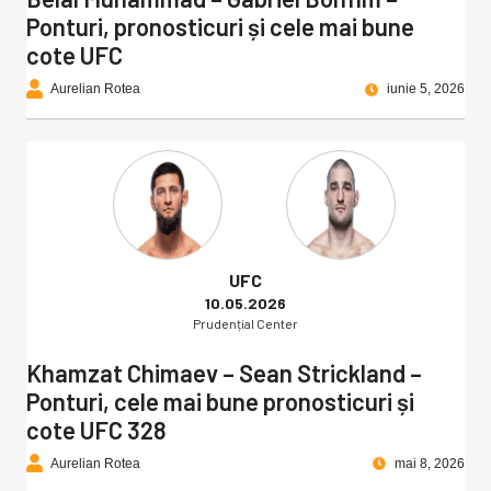
Ponturi, pronosticuri și cele mai bune
cote UFC
Aurelian Rotea
iunie 5, 2026
UFC
10.05.2026
Prudențial Center
Khamzat Chimaev – Sean Strickland –
Ponturi, cele mai bune pronosticuri și
cote UFC 328
Aurelian Rotea
mai 8, 2026