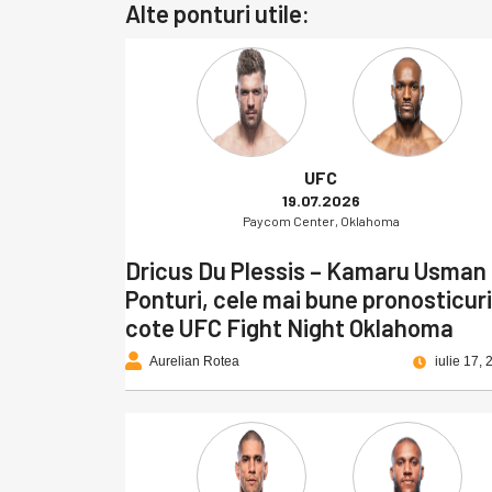
Alte ponturi utile:
UFC
19.07.2026
Paycom Center, Oklahoma
Dricus Du Plessis – Kamaru Usman 
Ponturi, cele mai bune pronosticuri
cote UFC Fight Night Oklahoma
Aurelian Rotea
iulie 17, 