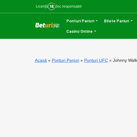
Licență
Joc responsabil
Ponturi Pariuri
Bilete Pariuri
Casino Online
Acasă
Ponturi Pariuri
Ponturi UFC
Johnny Walke