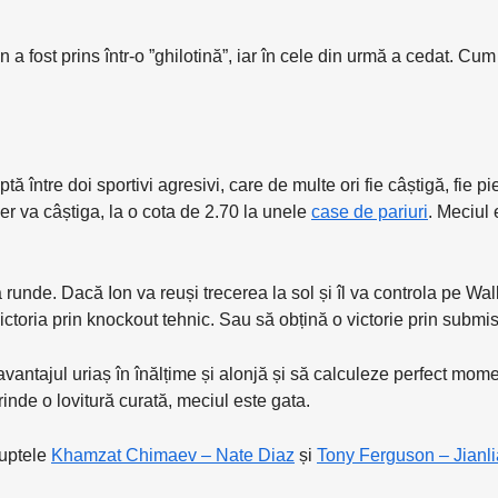
on a fost prins într-o ”ghilotină”, iar în cele din urmă a cedat. 
 între doi sportivi agresivi, care de multe ori fie câștigă, fie p
r va câștiga, la o cota de 2.70 la unele
case de pariuri
. Meciul 
nde. Dacă Ion va reuși trecerea la sol și îl va controla pe Walke
ictoria prin knockout tehnic. Sau să obțină o victorie prin submi
avantajul uriaș în înălțime și alonjă și să calculeze perfect mome
inde o lovitură curată, meciul este gata.
luptele
Khamzat Chimaev – Nate Diaz
și
Tony Ferguson – Jianli