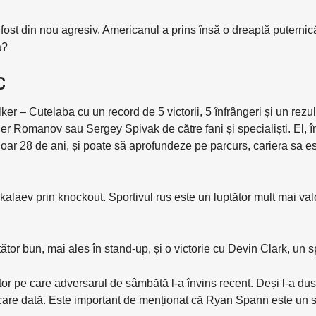
 fost din nou agresiv. Americanul a prins însă o dreaptă puternic
a?
C
ker – Cutelaba cu un record de 5 victorii, 5 înfrângeri și un rezu
er Romanov sau Sergey Spivak de către fani și specialiști. El, în
 doar 28 de ani, și poate să aprofundeze pe parcurs, cariera sa 
alaev prin knockout. Sportivul rus este un luptător mult mai va
ător bun, mai ales în stand-up, și o victorie cu Devin Clark, un s
r pe care adversarul de sâmbătă l-a învins recent. Deși l-a dus
fiecare dată. Este important de menționat că Ryan Spann este un 