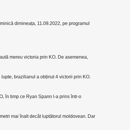
minică dimineața, 11.09.2022, pe programul
și caută mereu victoria prin KO. De asemenea,
upte, brazilianul a obținut 4 victorii prin KO.
O, în timp ce Ryan Spann l-a prins într-o
metri mai înalt decât luptătorul moldovean. Dar