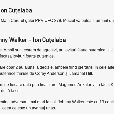
Ion Cuțelaba
Main Card-ul galei PPV UFC 279. Meciul va putea fi urmărit du
nny Walker – Ion Cuțelaba
ie. Ambii sunt extrem de agresivi, au lovituri foarte puternice, 
ncasa lovituri foarte puternice.
 doar 2 au ajuns la decizie, ambele fiind pierdute. În celelalte l
e puternice trimise de Corey Anderson și Jamahal Hill.
ri, de fiecare dată prin finalizare. Magomed Ankalaev l-a făcut K
 ducă la sol.
nține adversarii mai mari la sol. Johnny Walker este cu 13 centi
, ceea ce este un avantaj uriaș.