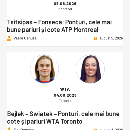
05.08.2026
Montreal
Tsitsipas – Fonseca: Ponturi, cele mai
bune pariuri și cote ATP Montreal
Vasile Cenușă
august 5, 2026
WTA
04.08.2026
Toronto
Bejlek – Swiatek – Ponturi, cele mai bune
cote și pariuri WTA Toronto
Tibi Demeter
august 4, 2026