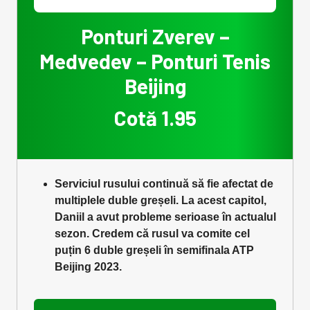
Ponturi Zverev –
Medvedev – Ponturi Tenis
Beijing
Cotă 1.95
Serviciul rusului continuă să fie afectat de
multiplele duble greșeli. La acest capitol,
Daniil a avut probleme serioase în actualul
sezon. Credem că rusul va comite cel
puțin 6 duble greșeli în semifinala ATP
Beijing 2023.