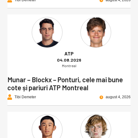
ATP
04.08.2026
Montreal
Munar – Blockx – Ponturi, cele mai bune
cote și pariuri ATP Montreal
Tibi Demeter
august 4, 2026