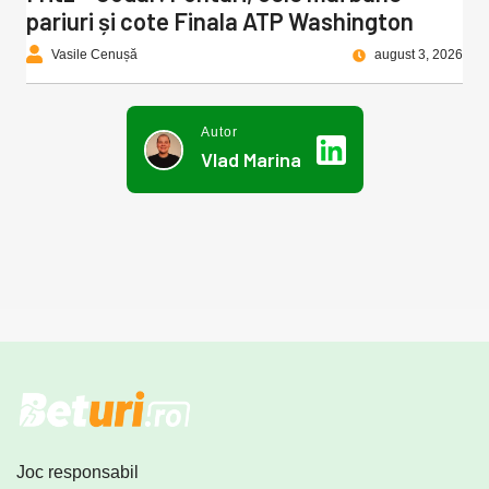
pariuri și cote Finala ATP Washington
Vasile Cenușă
august 3, 2026
Autor
Vlad Marina
Joc responsabil