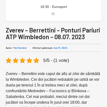
18:30 - Eurosport
Zverev – Berrettini – Ponturi Pariuri
ATP Wimbledon – 08.07. 2023
Autor:
Tibi Demeter
Ultimul update pe:
mai 31, 2024
5/5 - (1 vote)
Zverev – Berrettini este capul de afiș al zilei de sâmbătă
la Wimbledon. Cei doi jucători redutabili pe iarbă se vor
duela pe terenul 1 în al treilea meci al zilei, după
confruntările Medvedev – Fucsovics și Blinkova –
Sabalenka. Cel mai probabil, meciul dintre cei doi
jucători va începe undeva în jurul orei 18:00, dar