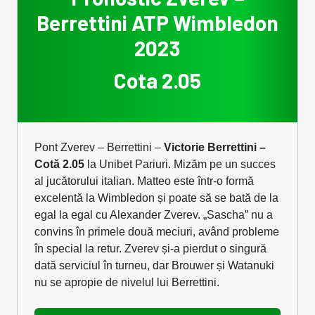
Berrettini ATP Wimbledon
2023
Cota 2.05
Pont Zverev – Berrettini –
Victorie Berrettini –
Cotă 2.05
la Unibet Pariuri. Mizăm pe un succes
al jucătorului italian. Matteo este într-o formă
excelentă la Wimbledon și poate să se bată de la
egal la egal cu Alexander Zverev. „Sascha” nu a
convins în primele două meciuri, având probleme
în special la retur. Zverev și-a pierdut o singură
dată serviciul în turneu, dar Brouwer și Watanuki
nu se apropie de nivelul lui Berrettini.