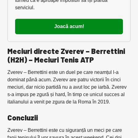
turneu că e aproape imposibil să își piardă
serviciul.
Joacă acum!
Meciuri directe Zverev – Berrettini
(H2H) – Meciuri Tenis ATP
Zverev – Berrettini este un duel pe care neamțul l-a
dominat până acum. Zverev are patru victorii în cinci
meciuri, dar nicio partidă nu a avut loc pe iarbă. Zverev
s-a impus pe zgură și hard, în timp ce unicul succes al
italianului a venit pe zgura de la Roma în 2019.
Concluzii
Zverev – Berrettini este cu siguranță un meci pe care
fanii tenisului îl vor savura în acest weekend. Cei doi