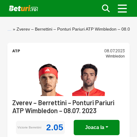
…
Zverev – Berrettini – Ponturi Pariuri ATP Wimbledon – 08.07. 
ATP
08.07.2023
Wimbledon
Zverev – Berrettini – Ponturi Pariuri
ATP Wimbledon – 08.07. 2023
2.05
Joaca la
Victorie Berrettini