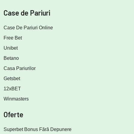
Case de Pariuri
Case De Pariuri Online
Free Bet
Unibet
Betano
Casa Pariurilor
Getsbet
12xBET
Winmasters
Oferte
Superbet Bonus Fără Depunere