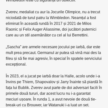
Wimbledon este cu siguranță un obiectiv.
Zverev, medaliat cu aur la Jocurile Olimpice, nu a trecut
niciodată de turul patru la Wimbledon. Neamțul a fost
eliminat în această rundă în 2017 și 2021 de Milos
Raonic și Felix Auger Aliassime, doi jucători puternici
care au un stil asemănător cu cel al lui Berrettini.
„Sascha” are armele necesare jocului pe iarbă, dar este
mult prea precaut. Germanul ar putea să vină mai des la
fileu și să fie mai agresiv, în special în spatele serviciului
excepțional.
În 2023, el a jucat pe iarbă doar la Halle, acolo unde i-a
învins pe Thiem, Shapovalov și Jarry înainte să piardă în
fața lui Bublik. Zverev avut parte de doi adversari facili în
primele două tururi, dar acest lucru nu i-a garantat
meciuri ușoare. În runda 1, a avut nevoie de două tie-
break-uri cu Brouwer, iar Watanuki i-a luat un set.