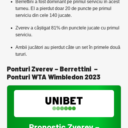
Berrettini a fost dominant pe primul serviciu în acest
turneu. El a pierdut doar 20 de puncte pe primul
serviciu din cele 140 jucate.
Zverev a câștigat 81% din punctele jucate cu primul
serviciu.
Ambii jucători au pierdut câte un set în primele două
tururi.
Ponturi Zverev – Berrettini –
Ponturi WTA Wimbledon 2023
Pronostic Zverev –