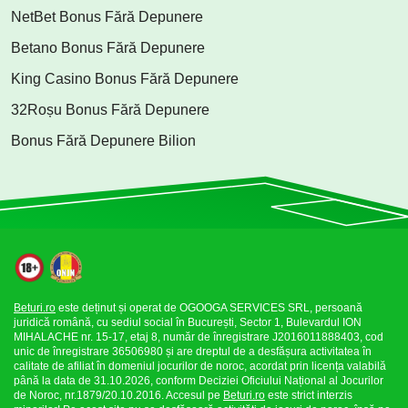
NetBet Bonus Fără Depunere
Betano Bonus Fără Depunere
King Casino Bonus Fără Depunere
32Roșu Bonus Fără Depunere
Bonus Fără Depunere Bilion
Beturi.ro
este deținut și operat de OGOOGA SERVICES SRL, persoană
juridică română, cu sediul social în București, Sector 1, Bulevardul ION
MIHALACHE nr. 15-17, etaj 8, număr de înregistrare J2016011888403, cod
unic de înregistrare 36506980 și are dreptul de a desfășura activitatea în
calitate de afiliat în domeniul jocurilor de noroc, acordat prin licența valabilă
până la data de 31.10.2026, conform Deciziei Oficiului Național al Jocurilor
de Noroc, nr.1879/20.10.2016. Accesul pe
Beturi.ro
este strict interzis