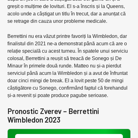
greșit o mulțime de lovituri. El s-a înscris și la Queens,
acolo unde a câștigat un titlu în trecut, dar a anunțat că
se retrage din cauza unor probleme medicale.
Berrettini nu era văzut printre favoriți la Wimbledon, dar
finalistul din 2021 ne-a demonstrat până acum că are o
relație specială cu acest turneu. În spatele unui serviciu
colosal, Berrettini a reușit să treacă de Sonego și De
Minaur în primele două runde. Matteo nu și-a pierdut
serviciul până acum la Wimbledon și a avut de înfruntat
doar cinci mingi de break. El a lovit peste 50 de mingi
câștigătore cu Sonego, confirmând faptul că forehandul
și-a revenit și poate produce pagube serioase.
Pronostic Zverev – Berrettini
Wimbledon 2023