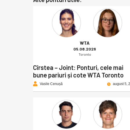
WTA
05.08.2026
Toronto
Cîrstea – Joint: Ponturi, cele mai
bune pariuri și cote WTA Toronto
Vasile Cenușă
august 5, 