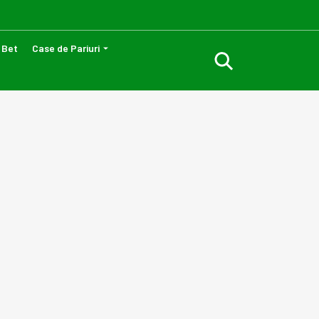
 Bet
Case de Pariuri