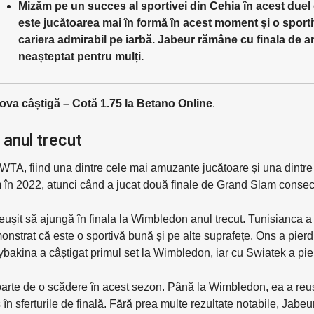
Mizăm pe un succes al sportivei din Cehia în acest duel d
este jucătoarea mai în formă în acest moment și o sporti
cariera admirabil pe iarbă. Jabeur rămâne cu finala de an
neașteptat pentru mulți.
tova câștigă – Cotă 1.75 la Betano Online
.
 anul trecut
 WTA, fiind una dintre cele mai amuzante jucătoare și una dintre
im în 2022, atunci când a jucat două finale de Grand Slam cons
reușit să ajungă în finala la Wimbledon anul trecut. Tunisianca 
onstrat că este o sportivă bună și pe alte suprafețe. Ons a pie
 Rybakina a câștigat primul set la Wimbledon, iar cu Swiatek a p
rte de o scădere în acest sezon. Până la Wimbledon, ea a reușit
 în sferturile de finală. Fără prea multe rezultate notabile, Jabeu