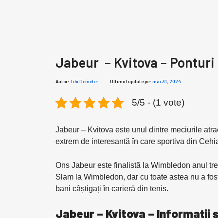
Jabeur – Kvitova – Pontur
Autor:
Tibi Demeter
Ultimul update pe:
mai 31, 2024
5/5 - (1 vote)
Jabeur – Kvitova este unul dintre meciurile atra
extrem de interesantă în care sportiva din Cehia
Ons Jabeur este finalistă la Wimbledon anul tr
Slam la Wimbledon, dar cu toate astea nu a fost
bani câștigați în carieră din tenis.
Jabeur – Kvitova – Informații 