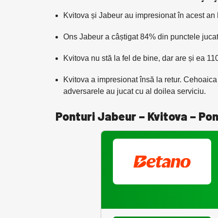
Kvitova și Jabeur au impresionat în acest an 
Ons Jabeur a câștigat 84% din punctele jucat
Kvitova nu stă la fel de bine, dar are și ea 11
Kvitova a impresionat însă la retur. Cehoaica 
adversarele au jucat cu al doilea serviciu.
Ponturi Jabeur – Kvitova – P