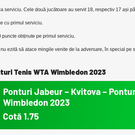
la serviciu. Cele două jucătoare au servit 18, respectiv 17 ași 
e cu primul serviciu.
0 puncte obținute pe primul serviciu.
nu ezită să atace mingile venite de la adversare, în special pe s
onturi Tenis WTA Wimbledon
2023
Ponturi Jabeur – Kvitova – Pontu
Wimbledon 2023
Cotă 1.75