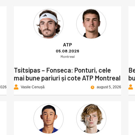
ATP
05.08.2026
Montreal
Tsitsipas – Fonseca: Ponturi, cele
Be
mai bune pariuri și cote ATP Montreal
bu
2026
Vasile Cenușă
august 5, 2026