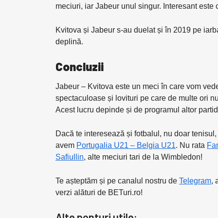
meciuri, iar Jabeur unul singur. Interesant este 
Kvitova și Jabeur s-au duelat și în 2019 pe iar
deplină.
Concluzii
Jabeur – Kvitova este un meci în care vom vedea
spectaculoase și lovituri pe care de multe ori nu
Acest lucru depinde și de programul altor partid
Dacă te interesează și fotbalul, nu doar tenisul, 
avem
Portugalia U21 – Belgia U21
. Nu rata
Far
Safiullin
, alte meciuri tari de la Wimbledon!
Te așteptăm și pe canalul nostru de
Telegram
, 
verzi alături de BETuri.ro!
Alte ponturi utile: