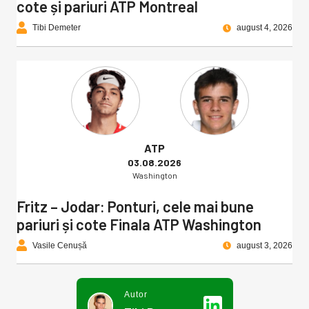
cote și pariuri ATP Montreal
Tibi Demeter
august 4, 2026
ATP
03.08.2026
Washington
Fritz – Jodar: Ponturi, cele mai bune
pariuri și cote Finala ATP Washington
Vasile Cenușă
august 3, 2026
Autor