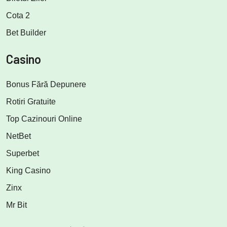
Cota 2
Bet Builder
Casino
Bonus Fără Depunere
Rotiri Gratuite
Top Cazinouri Online
NetBet
Superbet
King Casino
Zinx
Mr Bit