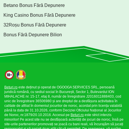
Betano Bonus Fără Depunere
King Casino Bonus Fără Depunere
32Roșu Bonus Fără Depunere
Bonus Fără Depunere Bilion
Beturi.ro
este deținut și operat de OGOOGA SERVICES SRL, persoană
juridică română, cu sediul social în București, Sector 1, Bulevardul ION
MIHALACHE nr. 15-17, etaj 8, număr de înregistrare J2016011888403, cod
unic de înregistrare 36506980 și are dreptul de a desfășura activitatea în
calitate de afiliat în domeniul jocurilor de noroc, acordat prin licența valabilă
până la data de 31.10.2026, conform Deciziei Oficiului Național al Jocurilor
de Noroc, nr.1879/20.10.2016. Accesul pe
Beturi.ro
este strict interzis
minorilor! Pe acest site nu se desfășoară activități de jocuri de noroc, însă pe
site-urile partenerilor promovați se joacă cu bani reali, vă încurajăm să jucați
responsabil și să pariați doar atât cât vă permiteți. De asemenea, vă rugăm