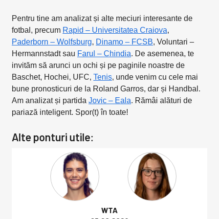
Pentru tine am analizat și alte meciuri interesante de
fotbal, precum
Rapid – Universitatea Craiova
,
Paderborn – Wolfsburg
,
Dinamo – FCSB
, Voluntari –
Hermannstadt sau
Farul – Chindia
. De asemenea, te
invităm să arunci un ochi și pe paginile noastre de
Baschet, Hochei, UFC,
Tenis
, unde venim cu cele mai
bune pronosticuri de la Roland Garros, dar și Handbal.
Am analizat și partida
Jovic – Eala
. Rămâi alături de
pariază inteligent. Spor(t) în toate!
Alte ponturi utile:
WTA