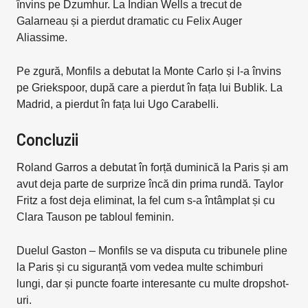
învins pe Dzumhur. La Indian Wells a trecut de
Galarneau și a pierdut dramatic cu Felix Auger
Aliassime.
Pe zgură, Monfils a debutat la Monte Carlo și l-a învins
pe Griekspoor, după care a pierdut în fața lui Bublik. La
Madrid, a pierdut în fața lui Ugo Carabelli.
Concluzii
Roland Garros a debutat în forță duminică la Paris și am
avut deja parte de surprize încă din prima rundă. Taylor
Fritz a fost deja eliminat, la fel cum s-a întâmplat și cu
Clara Tauson pe tabloul feminin.
Duelul Gaston – Monfils se va disputa cu tribunele pline
la Paris și cu siguranță vom vedea multe schimburi
lungi, dar și puncte foarte interesante cu multe dropshot-
uri.