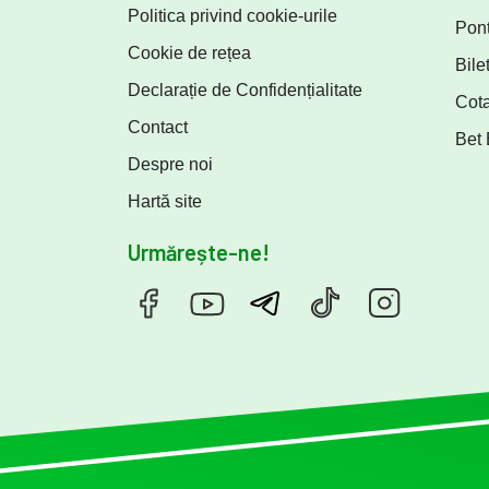
Politica privind cookie-urile
Pont
Cookie de rețea
Bilet
Declarație de Confidențialitate
Cot
Contact
Bet 
Despre noi
Hartă site
Urmărește-ne!