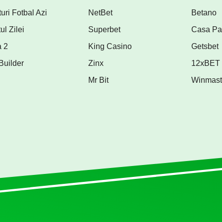
uri Fotbal Azi
NetBet
Betano
ul Zilei
Superbet
Casa Par
a 2
King Casino
Getsbet
Builder
Zinx
12xBET
Mr Bit
Winmast