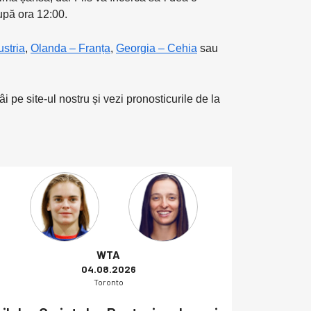
upă ora 12:00.
ustria
,
Olanda – Franța
,
Georgia – Cehia
sau
i pe site-ul nostru și vezi pronosticurile de la
WTA
04.08.2026
Toronto