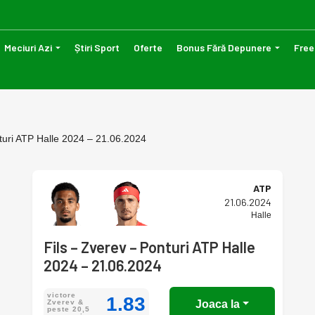
Meciuri Azi
Știri Sport
Oferte
Bonus Fără Depunere
Free
turi ATP Halle 2024 – 21.06.2024
ATP
21.06.2024
Halle
Fils – Zverev – Ponturi ATP Halle
2024 – 21.06.2024
victore
1.83
Zverev &
Joaca la
peste 20,5