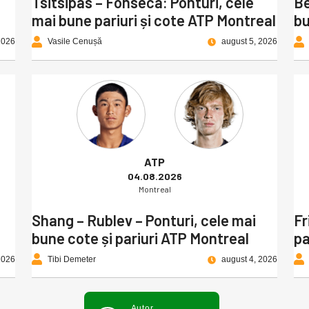
Tsitsipas – Fonseca: Ponturi, cele
Be
mai bune pariuri și cote ATP Montreal
bu
2026
Vasile Cenușă
august 5, 2026
ATP
04.08.2026
Montreal
Shang – Rublev – Ponturi, cele mai
Fr
bune cote și pariuri ATP Montreal
pa
2026
Tibi Demeter
august 4, 2026
Autor