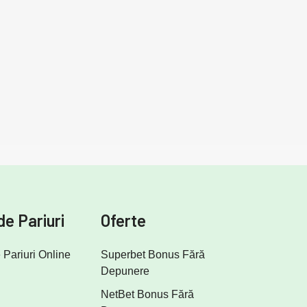
de Pariuri
Oferte
Pariuri Online
Superbet Bonus Fără
Depunere
NetBet Bonus Fără