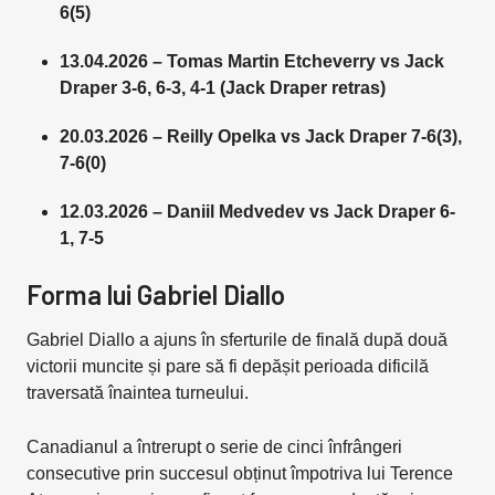
6(5)
13.04.2026 – Tomas Martin Etcheverry vs Jack
Draper 3-6, 6-3, 4-1 (Jack Draper retras)
20.03.2026 – Reilly Opelka vs Jack Draper 7-6(3),
7-6(0)
12.03.2026 – Daniil Medvedev vs Jack Draper 6-
1, 7-5
Forma lui Gabriel Diallo
Gabriel Diallo a ajuns în sferturile de finală după două
victorii muncite și pare să fi depășit perioada dificilă
traversată înaintea turneului.
Canadianul a întrerupt o serie de cinci înfrângeri
consecutive prin succesul obținut împotriva lui Terence