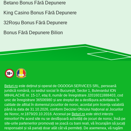
Betano Bonus Fără Depunere
King Casino Bonus Fără Depunere
32Roșu Bonus Fără Depunere
Bonus Fără Depunere Bilion
Beturi.ro
este deținut și operat de OGOOGA SERVICES SRL, persoană
juridică română, cu sediul social în București, Sector 1, Bulevardul ION
MIHALACHE nr. 15-17, etaj 8, număr de înregistrare J2016011888403, cod
unic de înregistrare 36506980 și are dreptul de a desfășura activitatea în
calitate de afiliat în domeniul jocurilor de noroc, acordat prin licența valabilă
până la data de 31.10.2026, conform Deciziei Oficiului Național al Jocurilor
de Noroc, nr.1879/20.10.2016. Accesul pe
Beturi.ro
este strict interzis
minorilor! Pe acest site nu se desfășoară activități de jocuri de noroc, însă pe
site-urile partenerilor promovați se joacă cu bani reali, vă încurajăm să jucați
responsabil și să pariați doar atât cât vă permiteți. De asemenea, vă rugăm