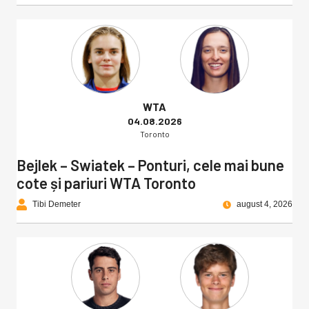
WTA
04.08.2026
Toronto
Bejlek – Swiatek – Ponturi, cele mai bune
cote și pariuri WTA Toronto
Tibi Demeter
august 4, 2026