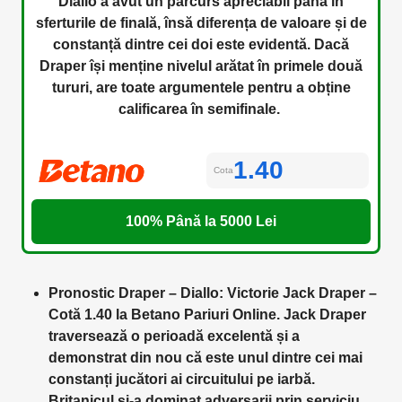
Diallo a avut un parcurs apreciabil până în
sferturile de finală, însă diferența de valoare și de
constanță dintre cei doi este evidentă. Dacă
Draper își menține nivelul arătat în primele două
tururi, are toate argumentele pentru a obține
calificarea în semifinale.
1.40
Cota
100% Până la 5000 Lei
Pronostic Draper – Diallo: Victorie Jack Draper –
Cotă 1.40 la Betano Pariuri Online. Jack Draper
traversează o perioadă excelentă și a
demonstrat din nou că este unul dintre cei mai
constanți jucători ai circuitului pe iarbă.
Britanicul și-a dominat adversarii prin serviciu,