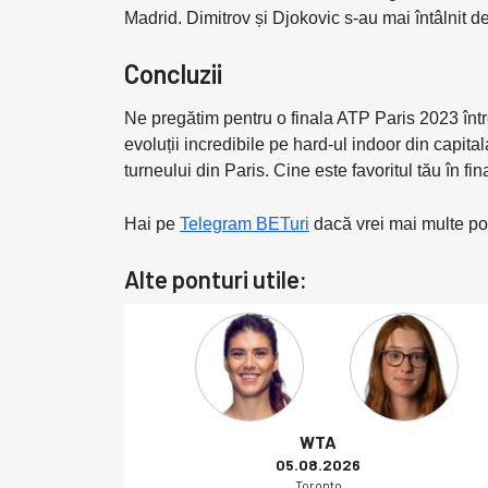
Madrid. Dimitrov și Djokovic s-au mai întâlnit de
Concluzii
Ne pregătim pentru o finala ATP Paris 2023 între
evoluții incredibile pe hard-ul indoor din capita
turneului din Paris. Cine este favoritul tău în f
Hai pe
Telegram BETuri
dacă vrei mai multe pon
Alte ponturi utile:
WTA
05.08.2026
Toronto