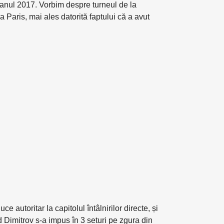
n anul 2017. Vorbim despre turneul de la
a Paris, mai ales datorită faptului că a avut
autoritar la capitolul întâlnirilor directe, și
d Dimitrov s-a impus în 3 seturi pe zgura din