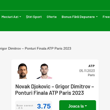
Meciuri Azi
Știri Sport
Oferte
Bonus Fără Depunere
Free
igor Dimitrov – Ponturi Finala ATP Paris 2023
ATP
05.11.2023
Paris
Novak Djokovic – Grigor Dimitrov –
Ponturi Finala ATP Paris 2023
3.75
Scor corect
Joaca la
- 2:1