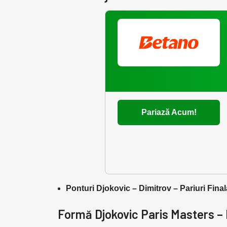
Pariază Acum!
Ponturi Djokovic – Dimitrov – Pariuri Fina
Formă Djokovic Paris Masters – 