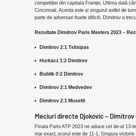
competiției din capitala Franței. Ultima dată c
Cincinnati. Acesta este și singurul astfel de turn
parte de adversari foarte dificili. Dimitrov a tr
Rezultate Dimitrov Paris Masters 2023 – Rez
Dimitrov 2:1 Tsitsipas
Hurkacz 1:2 Dimitrov
Bublik 0:2 Dimitrov
Dimitrov 2:1 Medvedev
Dimitrov 2:1 Musetti
Meciuri directe Djokovic – Dimitrov
Finala Paris ATP 2023 ne aduce cel de-al 13-lea 
mai exact, scorul este de 11-1. Singura victorie