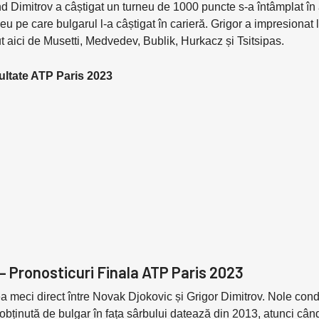
ând Dimitrov a câștigat un turneu de 1000 puncte s-a întâmplat î
eu pe care bulgarul l-a câștigat în carieră. Grigor a impresionat l
ecut aici de Musetti, Medvedev, Bublik, Hurkacz și Tsitsipas.
ultate ATP Paris 2023
 – Pronosticuri Finala ATP Paris 2023
meci direct între Novak Djokovic și Grigor Dimitrov. Nole conduce 
 obținută de bulgar în fața sârbului datează din 2013, atunci cân