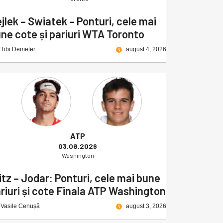
jlek – Swiatek – Ponturi, cele mai
ne cote și pariuri WTA Toronto
Tibi Demeter
august 4, 2026
ATP
03.08.2026
Washington
itz – Jodar: Ponturi, cele mai bune
riuri și cote Finala ATP Washington
Vasile Cenușă
august 3, 2026