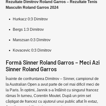
Rezultate Dimitrov Roland Garros – Rezultate Tenis
Masculin Roland Garros 2024
Hurkacz 0:3 Dimitrov
Bergs 1:3 Dimitrov
Marozsan 0:3 Dimitrov
Kovacevic 0:3 Dimitrov
Formă Sinner Roland Garros – Meci Azi
Sinner Roland Garros
Înainte de confruntarea Dimitrov – Sinner, campionul de
la Australian Open a avut parte de cel mai dificil meci de
la Paris. În optimi, Jannik s-a întâlnit cu singurul francez
rămas în turneu, Corentin Moutet. După un prim set
câștigat de francez cu ajutorul unui public aflat în extaz,