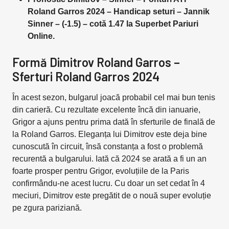
Roland Garros 2024 – Handicap seturi – Jannik
Sinner – (-1.5) – cotă 1.47 la Superbet Pariuri
Online.
Formă Dimitrov Roland Garros –
Sferturi Roland Garros 2024
În acest sezon, bulgarul joacă probabil cel mai bun tenis
din carieră. Cu rezultate excelente încă din ianuarie,
Grigor a ajuns pentru prima dată în sferturile de finală de
la Roland Garros. Eleganța lui Dimitrov este deja bine
cunoscută în circuit, însă constanța a fost o problemă
recurentă a bulgarului. Iată că 2024 se arată a fi un an
foarte prosper pentru Grigor, evoluțiile de la Paris
confirmându-ne acest lucru. Cu doar un set cedat în 4
meciuri, Dimitrov este pregătit de o nouă super evoluție
pe zgura pariziană.