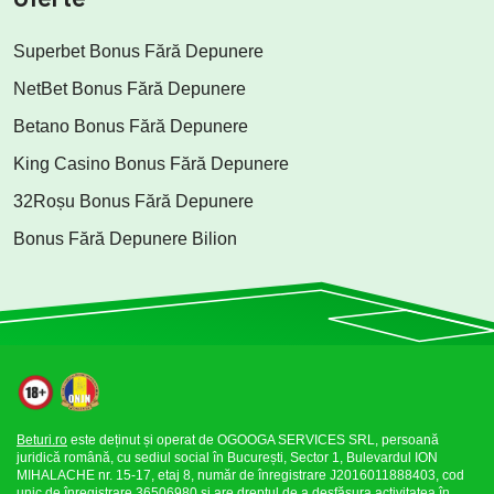
Superbet Bonus Fără Depunere
NetBet Bonus Fără Depunere
Betano Bonus Fără Depunere
King Casino Bonus Fără Depunere
32Roșu Bonus Fără Depunere
Bonus Fără Depunere Bilion
Beturi.ro
este deținut și operat de OGOOGA SERVICES SRL, persoană
juridică română, cu sediul social în București, Sector 1, Bulevardul ION
MIHALACHE nr. 15-17, etaj 8, număr de înregistrare J2016011888403, cod
unic de înregistrare 36506980 și are dreptul de a desfășura activitatea în