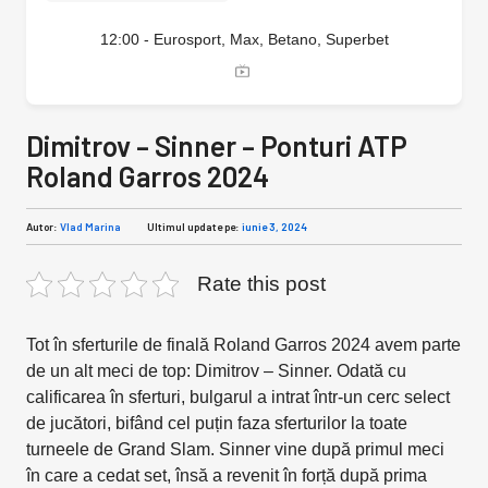
12:00 - Eurosport, Max, Betano, Superbet
Dimitrov – Sinner – Ponturi ATP
Roland Garros 2024
Autor:
Vlad Marina
Ultimul update pe:
iunie 3, 2024
Rate this post
Tot în sferturile de finală Roland Garros 2024 avem parte
de un alt meci de top: Dimitrov – Sinner. Odată cu
calificarea în sferturi, bulgarul a intrat într-un cerc select
de jucători, bifând cel puțin faza sferturilor la toate
turneele de Grand Slam. Sinner vine după primul meci
în care a cedat set, însă a revenit în forță după prima