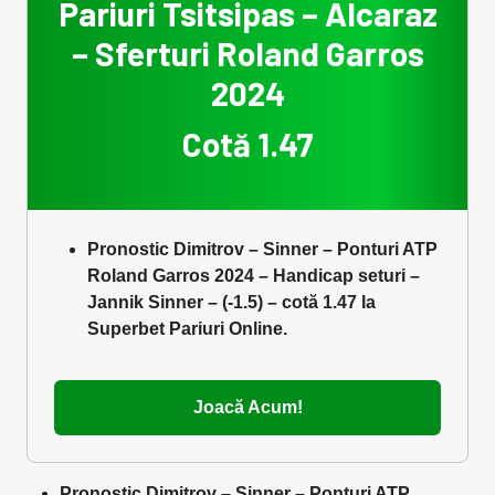
Pariuri Tsitsipas – Alcaraz
– Sferturi Roland Garros
2024
Cotă 1.47
Pronostic Dimitrov – Sinner – Ponturi ATP
Roland Garros 2024 – Handicap seturi –
Jannik Sinner – (-1.5) – cotă 1.47 la
Superbet Pariuri Online.
Joacă Acum!
Pronostic Dimitrov – Sinner – Ponturi ATP