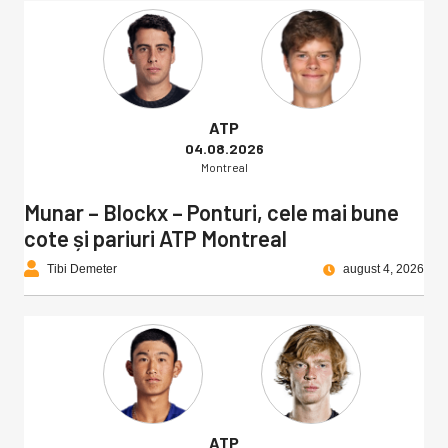
ATP
04.08.2026
Montreal
Munar – Blockx – Ponturi, cele mai bune
cote și pariuri ATP Montreal
Tibi Demeter
august 4, 2026
ATP