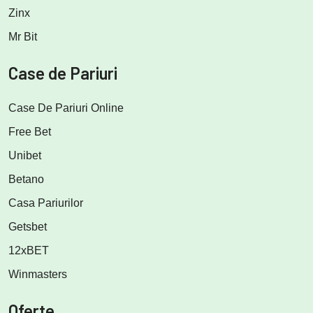
Zinx
Mr Bit
Case de Pariuri
Case De Pariuri Online
Free Bet
Unibet
Betano
Casa Pariurilor
Getsbet
12xBET
Winmasters
Oferte