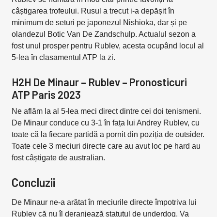
câștigarea trofeului. Rusul a trecut i-a depășit în
minimum de seturi pe japonezul Nishioka, dar și pe
olandezul Botic Van De Zandschulp. Actualul sezon a
fost unul prosper pentru Rublev, acesta ocupând locul al
5-lea în clasamentul ATP la zi.
H2H De Minaur – Rublev – Pronosticuri
ATP Paris 2023
Ne aflăm la al 5-lea meci direct dintre cei doi tenismeni.
De Minaur conduce cu 3-1 în fața lui Andrey Rublev, cu
toate că la fiecare partidă a pornit din poziția de outsider.
Toate cele 3 meciuri directe care au avut loc pe hard au
fost câștigate de australian.
Concluzii
De Minaur ne-a arătat în meciurile directe împotriva lui
Rublev că nu îl deranjează statutul de underdog. Va