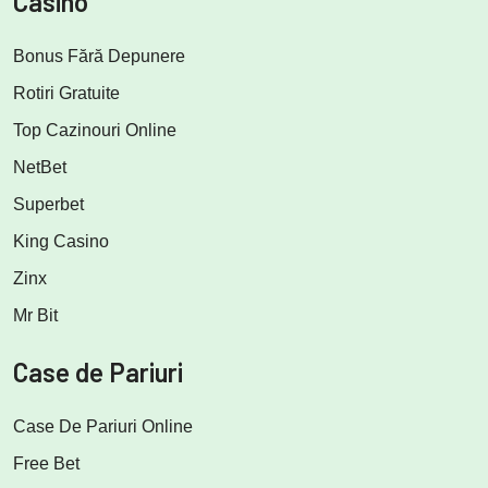
Casino
Bonus Fără Depunere
Rotiri Gratuite
Top Cazinouri Online
NetBet
Superbet
King Casino
Zinx
Mr Bit
Case de Pariuri
Case De Pariuri Online
Free Bet