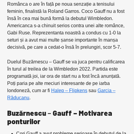
Românca o are în față pe noua senzație a tenisului
feminin, finalistă la Roland Garros. Coco Gauff nu a fost
însă în cea mai bună formă la debutul Wimbledon.
Americanca s-a chinuit serios contra unei alte românce,
Gabi Ruse. Reprezentanta noastră a condus cu 1-0 la
seturi și a avut mai multe șanse importante în manșa
decisivă, pe care a cedat-o însă în prelungiri, scor 5-7.
Duelul Buzărnescu – Gauff se va juca pentru calificarea
în turul al treilea de la Wimbledon 2022. Partida este
programată joi, iar ora de start nu a fost încă anunțată.
Poți paria pe alte meciuri interesante de pe iarba
londoneză, cum ar fi
Halep – Flipkens
sau
Garcia –
Răducanu
.
Buzărnescu
–
Gauff – Motivarea
ponturilor
Cori Gauff a avut probleme serioase în debutul de la