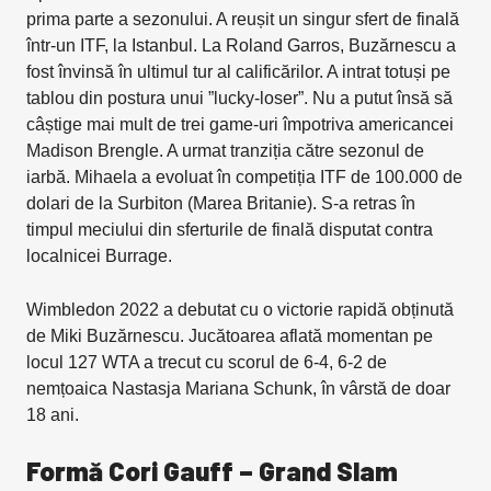
prima parte a sezonului. A reușit un singur sfert de finală
într-un ITF, la Istanbul. La Roland Garros, Buzărnescu a
fost învinsă în ultimul tur al calificărilor. A intrat totuși pe
tablou din postura unui ”lucky-loser”. Nu a putut însă să
câștige mai mult de trei game-uri împotriva americancei
Madison Brengle. A urmat tranziția către sezonul de
iarbă. Mihaela a evoluat în competiția ITF de 100.000 de
dolari de la Surbiton (Marea Britanie). S-a retras în
timpul meciului din sferturile de finală disputat contra
localnicei Burrage.
Wimbledon 2022 a debutat cu o victorie rapidă obținută
de Miki Buzărnescu. Jucătoarea aflată momentan pe
locul 127 WTA a trecut cu scorul de 6-4, 6-2 de
nemțoaica Nastasja Mariana Schunk, în vârstă de doar
18 ani.
Formă Cori Gauff – Grand Slam