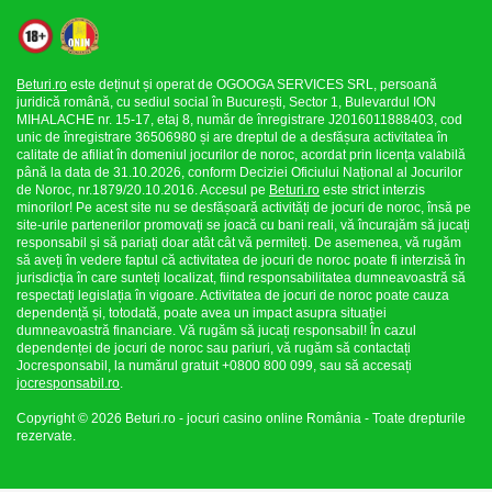
Beturi.ro
este deținut și operat de OGOOGA SERVICES SRL, persoană
juridică română, cu sediul social în București, Sector 1, Bulevardul ION
MIHALACHE nr. 15-17, etaj 8, număr de înregistrare J2016011888403, cod
unic de înregistrare 36506980 și are dreptul de a desfășura activitatea în
calitate de afiliat în domeniul jocurilor de noroc, acordat prin licența valabilă
până la data de 31.10.2026, conform Deciziei Oficiului Național al Jocurilor
de Noroc, nr.1879/20.10.2016. Accesul pe
Beturi.ro
este strict interzis
minorilor! Pe acest site nu se desfășoară activități de jocuri de noroc, însă pe
site-urile partenerilor promovați se joacă cu bani reali, vă încurajăm să jucați
responsabil și să pariați doar atât cât vă permiteți. De asemenea, vă rugăm
să aveți în vedere faptul că activitatea de jocuri de noroc poate fi interzisă în
jurisdicția în care sunteți localizat, fiind responsabilitatea dumneavoastră să
respectați legislația în vigoare. Activitatea de jocuri de noroc poate cauza
dependență și, totodată, poate avea un impact asupra situației
dumneavoastră financiare. Vă rugăm să jucați responsabil! În cazul
dependenței de jocuri de noroc sau pariuri, vă rugăm să contactați
Jocresponsabil, la numărul gratuit +0800 800 099, sau să accesați
jocresponsabil.ro
.
Copyright © 2026 Beturi.ro - jocuri casino online România - Toate drepturile
rezervate.