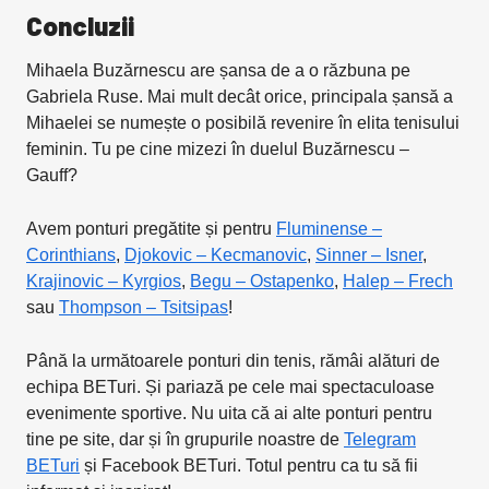
Concluzii
Mihaela Buzărnescu are șansa de a o răzbuna pe
Gabriela Ruse. Mai mult decât orice, principala șansă a
Mihaelei se numește o posibilă revenire în elita tenisului
feminin. Tu pe cine mizezi în duelul Buzărnescu –
Gauff?
Avem ponturi pregătite și pentru
Fluminense –
Corinthians
,
Djokovic – Kecmanovic
,
Sinner – Isner
,
Krajinovic – Kyrgios
,
Begu – Ostapenko
,
Halep – Frech
sau
Thompson – Tsitsipas
!
Până la următoarele ponturi din tenis, rămâi alături de
echipa BETuri. Și pariază pe cele mai spectaculoase
evenimente sportive. Nu uita că ai alte ponturi pentru
tine pe site, dar și în grupurile noastre de
Telegram
BETuri
și Facebook BETuri. Totul pentru ca tu să fii