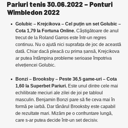
Pariuri tenis 30.06.2022 – Ponturi
Wimbledon 2022
Golubic – Krejcikova – Cel puțin un set Golubic –
Cota 1,79 la Fortuna Online.
Câștigătoare de anul
trecut de la Roland Garros este într-un regres
continuu. Nu o ajută nici suprafața de joc de această
dată. Chiar dacă pleacă cu prima șansă, Krejcikova
ar putea întâmpina probleme serioase împotriva
elvețiencei Golubic.
Bonzi – Brooksby – Peste 36,5 game-uri – Cota
1,60 la Superbet Pariuri.
Este unul dintre cele mai
echilibrate meciuri ale zilei de joi pe tabloul
masculin. Benjamin Bonzi pare să fie ceva mai în
formă pe iarbă. Dar tânărul Brooksby este capabil
de rezultate mari. Mizăm pe o confruntare lungă,
care s-ar putea decide într-un set decisiv.