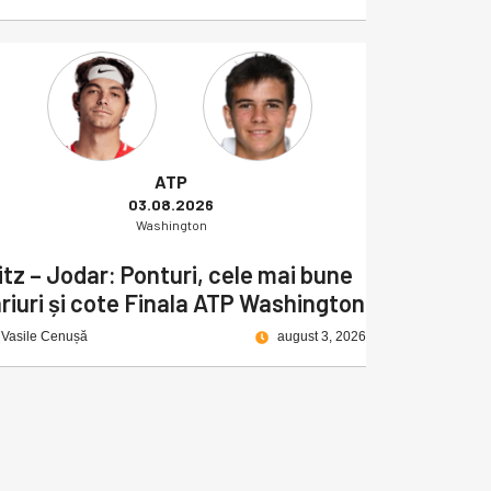
ATP
03.08.2026
Washington
itz – Jodar: Ponturi, cele mai bune
riuri și cote Finala ATP Washington
Vasile Cenușă
august 3, 2026