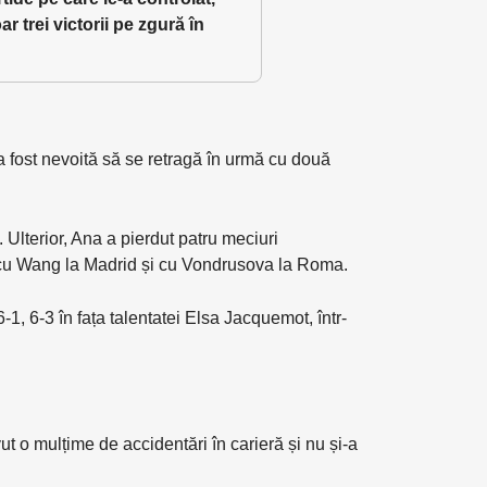
 trei victorii pe zgură în
ost nevoită să se retragă în urmă cu două
. Ulterior, Ana a pierdut patru meciuri
c cu Wang la Madrid și cu Vondrusova la Roma.
, 6-3 în fața talentatei Elsa Jacquemot, într-
n
t o mulțime de accidentări în carieră și nu și-a