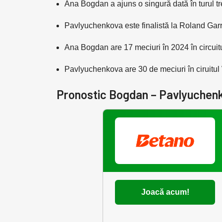
Ana Bogdan a ajuns o singură dată în turul tr
Pavlyuchenkova este finalistă la Roland Garr
Ana Bogdan are 17 meciuri în 2024 în circuitu
Pavlyuchenkova are 30 de meciuri în ciruitul
Pronostic Bogdan – Pavlyuchenk
Joacă acum!