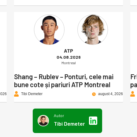
ATP
04.08.2026
Montreal
Shang – Rublev – Ponturi, cele mai
Fr
bune cote și pariuri ATP Montreal
pa
2026
Tibi Demeter
august 4, 2026
Autor
Tibi Demeter