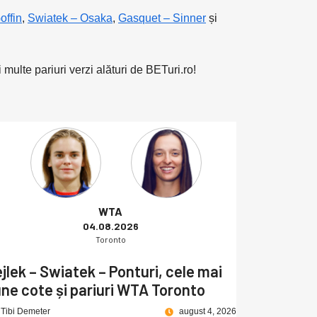
offin
,
Swiatek – Osaka
,
Gasquet – Sinner
și
ai multe pariuri verzi alături de BETuri.ro!
WTA
04.08.2026
Toronto
jlek – Swiatek – Ponturi, cele mai
ne cote și pariuri WTA Toronto
Tibi Demeter
august 4, 2026