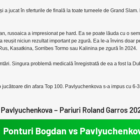
 a jucat în sferturile de finală la toate turneele de Grand Slam. 
, rusoaica a impresionat pe hard. Ea se poate lăuda cu o semifi
a reușit niciun rezultat important pe zgură. Ea le-a învins doar
 Rus, Kasatkina, Sorribes Tormo sau Kalinina pe zgură în 2024.
ntări. Singura problemă medicală înregistrată de ea a fost la Du
ucătoare din afara Top 100. Pavlyuchenkova s-a impus cu 6-3, 
 Pavlyuchenkova – Pariuri Roland Garros 20
Ponturi Bogdan vs Pavlyuchenko