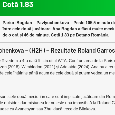
Cotă 1.83
Pariuri Bogdan – Pavlyuchenkova – Peste 105,5 minute de
între cele două jucătoare. Ana Bogdan a făcut multe meci
de o oră și 46 de minute. Cotă 1.83 pe Betano România
chenkova – (H2H) – Rezultate Roland Garro
îl vedem a 4-a oară în circuitul WTA. Confruntarea de la Paris
Shenzen (2018), Wimbledon (2021) și Adelaide (2024). Ana nu a re
e de cele întâlnite până acum de cele două și putem vedea un mec
t cele două meciuri în care sunt implicate jucătoare din Româ
e outsider, dar misiunea lor nu este una imposibilă la Roland Gar
olueze cu Avanesyan sau Zhu, dacă trece de Blinkova.