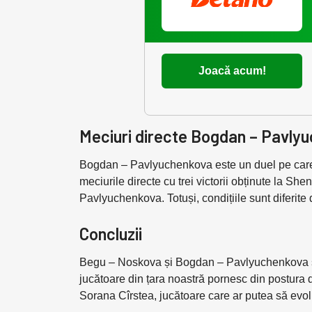
Joacă acum!
Meciuri directe Bogdan – Pavlyu
Bogdan – Pavlyuchenkova este un duel pe care 
meciurile directe cu trei victorii obținute la 
Pavlyuchenkova. Totuși, condițiile sunt diferit
Concluzii
Begu – Noskova și Bogdan – Pavlyuchenkova sun
jucătoare din țara noastră pornesc din postura d
Sorana Cîrstea, jucătoare care ar putea să ev