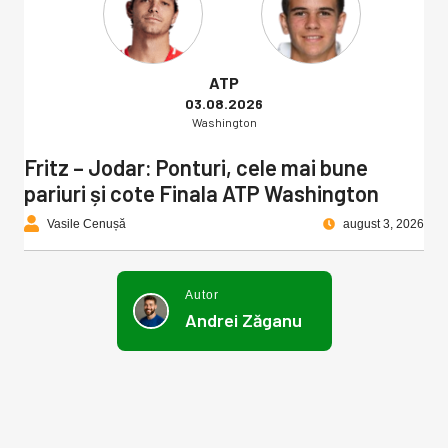
ATP
03.08.2026
Washington
Fritz – Jodar: Ponturi, cele mai bune
pariuri și cote Finala ATP Washington
Vasile Cenușă
august 3, 2026
Autor
Andrei Zăganu