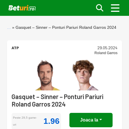
…
Gasquet – Sinner – Ponturi Pariuri Roland Garros 2024
ATP
29.05.2024
Roland Garros
Gasquet – Sinner – Ponturi Pariuri
Roland Garros 2024
Peste 29,5 game-
1.96
Joaca la
uri