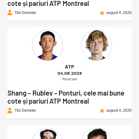
cote și pariuri ATP Montreal
Tibi Demeter
august 4, 2026
ATP
04.08.2026
Montreal
Shang – Rublev – Ponturi, cele mai bune
cote și pariuri ATP Montreal
Tibi Demeter
august 4, 2026