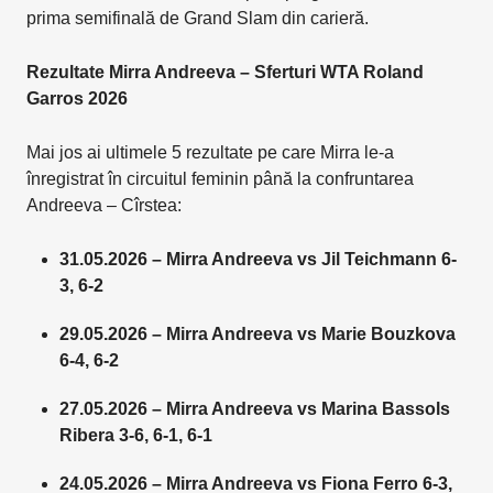
prima semifinală de Grand Slam din carieră.
Rezultate Mirra Andreeva – Sferturi WTA Roland
Garros 2026
Mai jos ai ultimele 5 rezultate pe care Mirra le-a
înregistrat în circuitul feminin până la confruntarea
Andreeva – Cîrstea:
31.05.2026 – Mirra Andreeva vs Jil Teichmann 6-
3, 6-2
29.05.2026 – Mirra Andreeva vs Marie Bouzkova
6-4, 6-2
27.05.2026 – Mirra Andreeva vs Marina Bassols
Ribera 3-6, 6-1, 6-1
24.05.2026 – Mirra Andreeva vs Fiona Ferro 6-3,