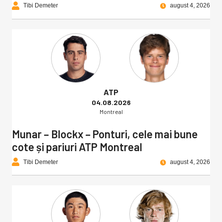
Tibi Demeter
august 4, 2026
ATP
04.08.2026
Montreal
Munar – Blockx – Ponturi, cele mai bune
cote și pariuri ATP Montreal
Tibi Demeter
august 4, 2026