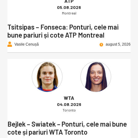
ATP
05.08.2026
Montreal
Tsitsipas – Fonseca: Ponturi, cele mai
bune pariuri și cote ATP Montreal
Vasile Cenușă
august 5, 2026
WTA
04.08.2026
Toronto
Bejlek – Swiatek – Ponturi, cele mai bune
cote și pariuri WTA Toronto