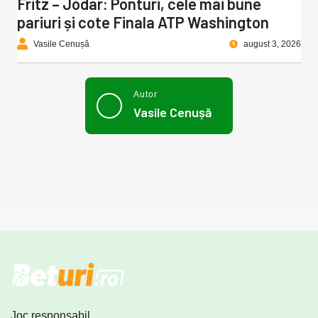
Fritz – Jodar: Ponturi, cele mai bune
pariuri și cote Finala ATP Washington
Vasile Cenușă
august 3, 2026
Autor
Vasile Cenușă
Joc responsabil