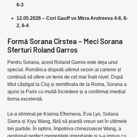
6-3
12.05.2026 – Cori Gauff vs Mirra Andreeva 4-6, 6-
2, 6-4
Formă Sorana Cîrstea – Meci Sorana
Sferturi Roland Garros
Pentru Sorana, acest Roland Garros este deja unul
special. Românca dispută ultimul sezon al carierei și
continuă să ofere un tenis de cel mai înalt nivel. După
titlul câștigat la Cluj și semifinala de la Roma, Sorana a
ajuns la Paris cu multă încredere și a confirmat imediat
forma excelentă.
Le-a eliminat pe Ksenia Efremova, Eva Lys, Solana
Sierra și Xiyu Wang, fără să piardă vreun set în ultimele
trei partide. În optimi, împotriva chinezoaicei Wang, a
gestionat perfect momentele importante și s-a impus cu