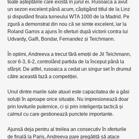
toate așteptările care există în jurul ei. Rusoaica a avut
un sezon excelent până acum, câștigând titlul de la Linz
și disputând finala turneului WTA 1000 de la Madrid. Pe
zgură a demonstrat din nou că se simte excelent, iar la
Roland Garros a ajuns în sferturi după victorii contra lui
Udvardy, Galfi, Bondar, Fernandez și Teichmann.
În optimi, Andreeva a trecut fără emoții de Jil Teichmann,
scor 6-3, 6-2, controlând partida de la început până la
sfârșit. De altfel, rusoaica a cedat un singur set în drumul
către această fază a competiției.
Unul dintre marile sale atuuri este capacitatea de a găsi
soluții în aproape orice situație. Nu impresionează doar
prin loviturile puternice, ci și prin inteligența tactică și
calmul cu care gestionează punctele importante.
Ajunsă deja pentru al treilea an consecutiv în sferturile
de finală la Paris, Andreeva pare pregătită să atace