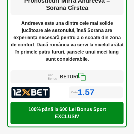
Pronosticuri Mirra Andreeva –
Sorana Cîrstea
Andreeva este una dintre cele mai solide
jucătoare ale sezonului, însă Sorana are
experiența necesară pentru a o scoate din zona
de confort. Dacă românca va servi la nivelul arătat
în primele patru tururi, șansele unui meci lung
sunt considerabile.
Cod
BETURI
Bonus
1.57
Cota
100% până la 600 Lei Bonus Sport
EXCLUSIV