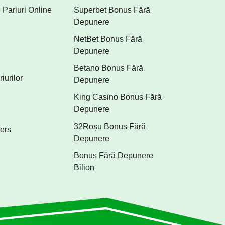
Pariuri Online
Superbet Bonus Fără
Depunere
NetBet Bonus Fără
Depunere
Betano Bonus Fără
iurilor
Depunere
King Casino Bonus Fără
Depunere
32Roșu Bonus Fără
ers
Depunere
Bonus Fără Depunere
Bilion