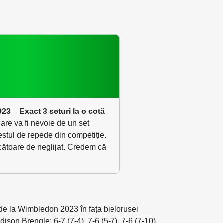
3 – Exact 3 seturi la o cotă
are va fi nevoie de un set
estul de repede din competiție.
cătoare de neglijat. Credem că
a de la Wimbledon 2023 în fața bielorusei
son Brengle; 6-7 (7-4), 7-6 (5-7), 7-6 (7-10).