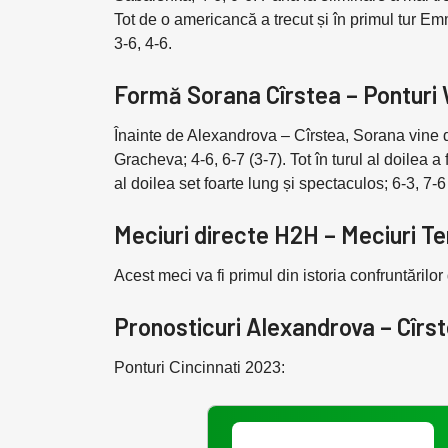
Tot de o americancă a trecut și în primul tur Em
3-6, 4-6.
Formă Sorana Cîrstea – Ponturi 
Înainte de Alexandrova – Cîrstea, Sorana vine du
Gracheva; 4-6, 6-7 (3-7). Tot în turul al doilea
al doilea set foarte lung și spectaculos; 6-3, 7
Meciuri directe H2H – Meciuri T
Acest meci va fi primul din istoria confruntăril
Pronosticuri Alexandrova – Cîrst
Ponturi Cincinnati 2023: