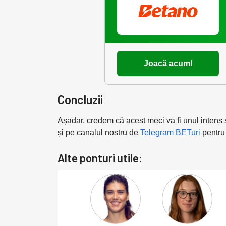
Joacă acum!
Concluzii
Așadar, credem că acest meci va fi unul intens 
și pe canalul nostru de
Telegram BETuri
pentru 
Alte ponturi utile: