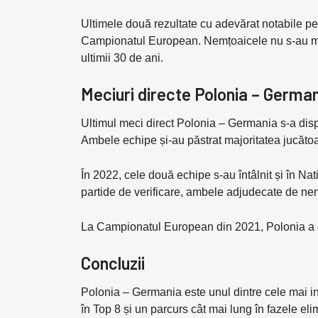
Ultimele două rezultate cu adevărat notabile pe
Campionatul European. Nemțoaicele nu s-au mai 
ultimii 30 de ani.
Meciuri directe Polonia – German
Ultimul meci direct Polonia – Germania s-a disp
Ambele echipe și-au păstrat majoritatea jucătoa
În 2022, cele două echipe s-au întâlnit și în Nat
partide de verificare, ambele adjudecate de ne
La Campionatul European din 2021, Polonia a c
Concluzii
Polonia – Germania este unul dintre cele mai in
în Top 8 și un parcurs cât mai lung în fazele eli