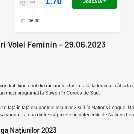
1.70
Joaca la
set/Final
1/1
06:00
ri Volei Feminin – 29.06.2023
ondial, fiind unul din meciurile clasice atât la feminin, cât și l
nd un meci programat la Suwon în Coreea de Sud.
e față în față ocupantele locurilor 2 și 3 în Nations League. Da
ă vorbim ca una dintre surprizele actualei ediții de Nations Le
iga Națiunilor 2023