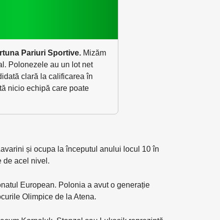
rtuna Pariuri Sportive.
Mizăm
nal. Polonezele au un lot net
dată clară la calificarea în
ată nicio echipă care poate
arini și ocupa la începutul anului locul 10 în
 de acel nivel.
onatul European. Polonia a avut o generație
ocurile Olimpice de la Atena.