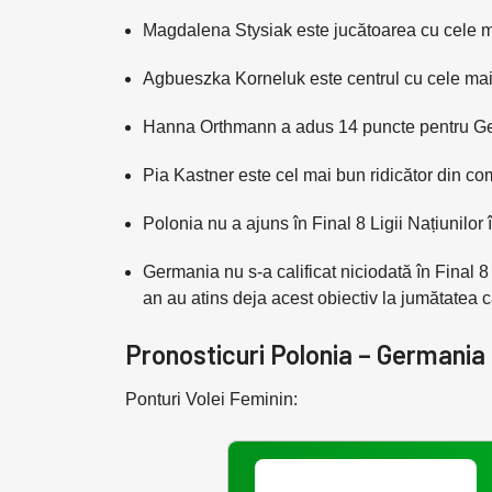
Magdalena Stysiak este jucătoarea cu cele m
Agbueszka Korneluk este centrul cu cele mai 
Hanna Orthmann a adus 14 puncte pentru Germa
Pia Kastner este cel mai bun ridicător din co
Polonia nu a ajuns în Final 8 Ligii Națiunilor
Germania nu s-a calificat niciodată în Final 8
an au atins deja acest obiectiv la jumătatea 
Pronosticuri Polonia – Germania
Ponturi Volei Feminin: