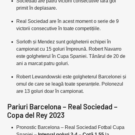
Sociedad are patru victorii consecutive fără gol
primit în deplasare.
Real Sociedad are în acest moment o serie de 9
victorii consecutive în toate competițiile.
Sorloth și Mendez sunt golgheterii echipei în
campionat cu 15 goluri împreună. Robert Navarro
este golgheterul în Cupa Spaniei. Tânărul de 20 de
ani a marcat patru goluri.
Robert Lewandowski este golgheterul Barcelonei și
omul de care se leagă toate speranțele. Polonezul
are 13 goluri doar în campionat.
Pariuri Barcelona – Real Sociedad –
Copa del Rey 2023
Pronostic Barcelona – Real Sociedad Fotbal Cupa
Spaniei –
Interval goluri 2-4 – Cotă 1.55
la