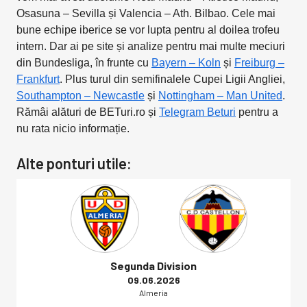
Osasuna – Sevilla și Valencia – Ath. Bilbao. Cele mai
bune echipe iberice se vor lupta pentru al doilea trofeu
intern. Dar ai pe site și analize pentru mai multe meciuri
din Bundesliga, în frunte cu
Bayern – Koln
și
Freiburg –
Frankfurt
. Plus turul din semifinalele Cupei Ligii Angliei,
Southampton – Newcastle
și
Nottingham – Man United
.
Rămâi alături de BETuri.ro și
Telegram Beturi
pentru a
nu rata nicio informație.
Alte ponturi utile:
Segunda Division
09.06.2026
Almeria