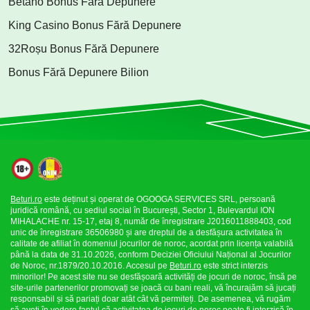
Betano Bonus Fără Depunere
King Casino Bonus Fără Depunere
32Roșu Bonus Fără Depunere
Bonus Fără Depunere Bilion
Beturi.ro
este deținut și operat de OGOOGA SERVICES SRL, persoană
juridică română, cu sediul social în București, Sector 1, Bulevardul ION
MIHALACHE nr. 15-17, etaj 8, număr de înregistrare J2016011888403, cod
unic de înregistrare 36506980 și are dreptul de a desfășura activitatea în
calitate de afiliat în domeniul jocurilor de noroc, acordat prin licența valabilă
până la data de 31.10.2026, conform Deciziei Oficiului Național al Jocurilor
de Noroc, nr.1879/20.10.2016. Accesul pe
Beturi.ro
este strict interzis
minorilor! Pe acest site nu se desfășoară activități de jocuri de noroc, însă pe
site-urile partenerilor promovați se joacă cu bani reali, vă încurajăm să jucați
responsabil și să pariați doar atât cât vă permiteți. De asemenea, vă rugăm
să aveți în vedere faptul că activitatea de jocuri de noroc poate fi interzisă în