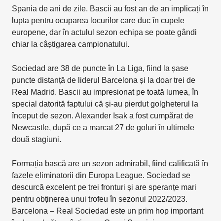
Spania de ani de zile. Bascii au fost an de an implicați în
lupta pentru ocuparea locurilor care duc în cupele
europene, dar în actulul sezon echipa se poate gândi
chiar la câștigarea campionatului.
Sociedad are 38 de puncte în La Liga, fiind la șase
puncte distanță de liderul Barcelona și la doar trei de
Real Madrid. Bascii au impresionat pe toată lumea, în
special datorită faptului că și-au pierdut golgheterul la
început de sezon. Alexander Isak a fost cumpărat de
Newcastle, după ce a marcat 27 de goluri în ultimele
două stagiuni.
Formația bască are un sezon admirabil, fiind calificată în
fazele eliminatorii din Europa League. Sociedad se
descurcă excelent pe trei fronturi și are speranțe mari
pentru obținerea unui trofeu în sezonul 2022/2023.
Barcelona – Real Sociedad este un prim hop important