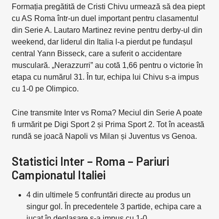
Formația pregătită de Cristi Chivu urmează să dea piept
cu AS Roma într-un duel important pentru clasamentul
din Serie A. Lautaro Martinez revine pentru derby-ul din
weekend, dar liderul din Italia l-a pierdut pe fundașul
central Yann Bisseck, care a suferit o accidentare
musculară. „Nerazzurri” au cotă 1,66 pentru o victorie în
etapa cu numărul 31. În tur, echipa lui Chivu s-a impus
cu 1-0 pe Olimpico.
Cine transmite Inter vs Roma? Meciul din Serie A poate
fi urmărit pe Digi Sport 2 și Prima Sport 2. Tot în această
rundă se joacă Napoli vs Milan și Juventus vs Genoa.
Statistici Inter – Roma – Pariuri
Campionatul Italiei
4 din ultimele 5 confruntări directe au produs un
singur gol. În precedentele 3 partide, echipa care a
jucat în deplasare s-a impus cu 1-0.