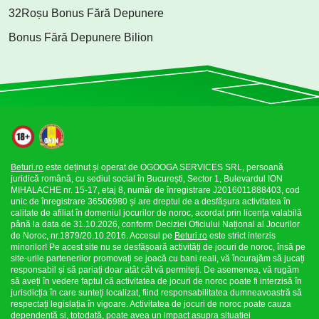
32Roșu Bonus Fără Depunere
Bonus Fără Depunere Bilion
Beturi.ro
este deținut și operat de OGOOGA SERVICES SRL, persoană
juridică română, cu sediul social în București, Sector 1, Bulevardul ION
MIHALACHE nr. 15-17, etaj 8, număr de înregistrare J2016011888403, cod
unic de înregistrare 36506980 și are dreptul de a desfășura activitatea în
calitate de afiliat în domeniul jocurilor de noroc, acordat prin licența valabilă
până la data de 31.10.2026, conform Deciziei Oficiului Național al Jocurilor
de Noroc, nr.1879/20.10.2016. Accesul pe
Beturi.ro
este strict interzis
minorilor! Pe acest site nu se desfășoară activități de jocuri de noroc, însă pe
site-urile partenerilor promovați se joacă cu bani reali, vă încurajăm să jucați
responsabil și să pariați doar atât cât vă permiteți. De asemenea, vă rugăm
să aveți în vedere faptul că activitatea de jocuri de noroc poate fi interzisă în
jurisdicția în care sunteți localizat, fiind responsabilitatea dumneavoastră să
respectați legislația în vigoare. Activitatea de jocuri de noroc poate cauza
dependență și, totodată, poate avea un impact asupra situației