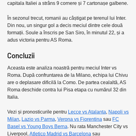
capitala Italiei a strâns 9 cornere și 7 cartonașe galbene.
În sezonul trecut, romanii au câștigat pe terenul lui Inter.
Din nou, un singur gol a decis meciul dintre cele două
formații. Soule a înscris pe San Siro, în minutul 22, și a
adus victoria pentru AS Roma.
Concluzii
Aceasta este analiza noastră pentru meciul Inter vs
Roma. După confruntarea de la Milano, echipa lui Chivu
are o deplasare dificilă la Como. De partea cealaltă, AS
Roma deschide contra lui Pisa etapa cu numărul 32 din
Italia.
Vezi și pronosticurile pentru
Lecce vs Atalanta
,
Napoli vs
Milan
,
Lazio vs Parma
,
Verona vs Fiorentina
sau
FC
Basel vs Young Boys Berna
. Nu rata Manchester City vs
Liverpool,
Atletico Madrid vs Barcelona
sau