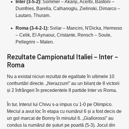
Inter (3-5-2):
Sommer – Akanji, Acerbi, Bastoni –
Dumfries, Barella, Calhanoglu, Zielinski, Dimarco –
Lautaro, Thuram.
Roma (3-4-2-1):
Svilar – Mancini, N'Dicka, Hermoso
– Celik, El Aynaoui, Cristante, Rensch – Soule,
Pellegrini – Malen.
Rezultate Campionatul Italiei – Inter –
Roma
Nu a existat niciun rezultat de egalitate în ultimele 10
confruntări directe. „Nerazzurri” au un bilanț de 8 victorii
și 2 înfrângeri în precedentele 8 partide Inter vs Roma.
În tur, Interul lui Chivu s-a impus cu 1-0 pe Olimpico.
Meciul a avut loc în etapa cu numărul 6 și a fost decis de
un gol marcat de Bonny în minutul 6. „Giallorossi” au
condus la numărul de șuturi pe poartă (5-3). Jocul din