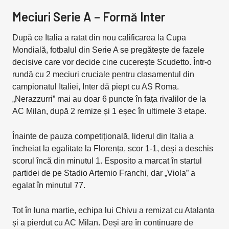
Meciuri Serie A – Formă Inter
După ce Italia a ratat din nou calificarea la Cupa
Mondială, fotbalul din Serie A se pregătește de fazele
decisive care vor decide cine cucerește Scudetto. Într-o
rundă cu 2 meciuri cruciale pentru clasamentul din
campionatul Italiei, Inter dă piept cu AS Roma.
„Nerazzurri” mai au doar 6 puncte în fața rivalilor de la
AC Milan, după 2 remize și 1 eșec în ultimele 3 etape.
Înainte de pauza competițională, liderul din Italia a
încheiat la egalitate la Florența, scor 1-1, deși a deschis
scorul încă din minutul 1. Esposito a marcat în startul
partidei de pe Stadio Artemio Franchi, dar „Viola” a
egalat în minutul 77.
Tot în luna martie, echipa lui Chivu a remizat cu Atalanta
și a pierdut cu AC Milan. Deși are în continuare de