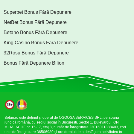
Superbet Bonus Fără Depunere
NetBet Bonus Fără Depunere
Betano Bonus Fără Depunere
King Casino Bonus Fără Depunere
32Roșu Bonus Fără Depunere
Bonus Fără Depunere Bilion
Beturi.ro
este deținut și operat de OGOOGA SERVICES SRL, persoană
juridică română, cu sediul social în București, Sector 1, Bulevardul ION
MIHALACHE nr. 15-17, etaj 8, număr de înregistrare J2016011888403, cod
unic de înregistrare 36506980 și are dreptul de a desfășura activitatea în