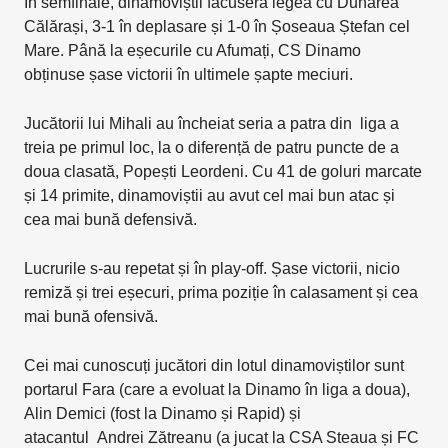
În semfinale, dinamoviștii făcuseră legea cu Dunărea
Călărași, 3-1 în deplasare și 1-0 în Șoseaua Ștefan cel
Mare. Până la eșecurile cu Afumați, CS Dinamo
obținuse șase victorii în ultimele șapte meciuri.
Jucătorii lui Mihali au încheiat seria a patra din liga a
treia pe primul loc, la o diferență de patru puncte de a
doua clasată, Popești Leordeni. Cu 41 de goluri marcate
și 14 primite, dinamoviștii au avut cel mai bun atac și
cea mai bună defensivă.
Lucrurile s-au repetat și în play-off. Șase victorii, nicio
remiză și trei eșecuri, prima poziție în calasament și cea
mai bună ofensivă.
Cei mai cunoscuți jucători din lotul dinamoviștilor sunt
portarul Fara (care a evoluat la Dinamo în liga a doua),
Alin Demici (fost la Dinamo și Rapid) și
atacantul Andrei Zătreanu (a jucat la CSA Steaua și FC