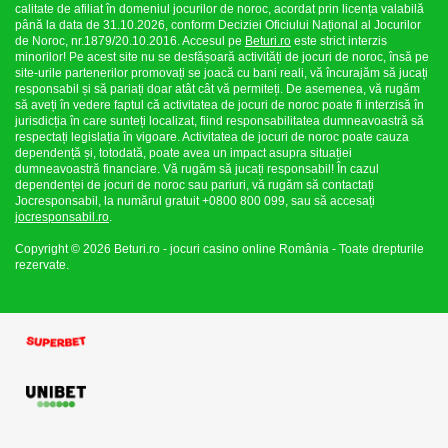
calitate de afiliat în domeniul jocurilor de noroc, acordat prin licența valabilă
până la data de 31.10.2026, conform Deciziei Oficiului Național al Jocurilor
de Noroc, nr.1879/20.10.2016. Accesul pe
Beturi.ro
este strict interzis
minorilor! Pe acest site nu se desfășoară activități de jocuri de noroc, însă pe
site-urile partenerilor promovați se joacă cu bani reali, vă încurajăm să jucați
responsabil și să pariați doar atât cât vă permiteți. De asemenea, vă rugăm
să aveți în vedere faptul că activitatea de jocuri de noroc poate fi interzisă în
jurisdicția în care sunteți localizat, fiind responsabilitatea dumneavoastră să
respectați legislația în vigoare. Activitatea de jocuri de noroc poate cauza
dependență și, totodată, poate avea un impact asupra situației
dumneavoastră financiare. Vă rugăm să jucați responsabil! În cazul
dependenței de jocuri de noroc sau pariuri, vă rugăm să contactați
Jocresponsabil, la numărul gratuit +0800 800 099, sau să accesați
jocresponsabil.ro
.
Copyright © 2026 Beturi.ro - jocuri casino online România - Toate drepturile
rezervate.