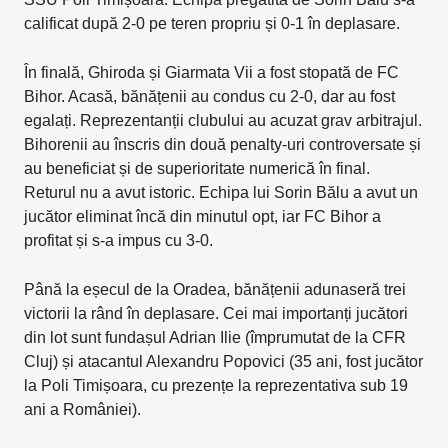
calificat după 2-0 pe teren propriu și 0-1 în deplasare.
În finală, Ghiroda și Giarmata Vii a fost stopată de FC
Bihor. Acasă, bănățenii au condus cu 2-0, dar au fost
egalați. Reprezentanții clubului au acuzat grav arbitrajul.
Bihorenii au înscris din două penalty-uri controversate și
au beneficiat și de superioritate numerică în final.
Returul nu a avut istoric. Echipa lui Sorin Bălu a avut un
jucător eliminat încă din minutul opt, iar FC Bihor a
profitat și s-a impus cu 3-0.
Până la eșecul de la Oradea, bănățenii adunaseră trei
victorii la rând în deplasare. Cei mai importanți jucători
din lot sunt fundașul Adrian Ilie (împrumutat de la CFR
Cluj) și atacantul Alexandru Popovici (35 ani, fost jucător
la Poli Timișoara, cu prezențe la reprezentativa sub 19
ani a României).