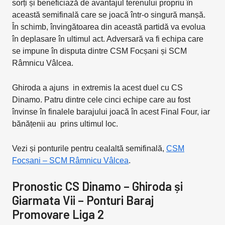
sorți și beneficiază de avantajul terenului propriu în
această semifinală care se joacă într-o singură manșă.
În schimb, învingătoarea din această partidă va evolua
în deplasare în ultimul act. Adversară va fi echipa care
se impune în disputa dintre CSM Focșani și SCM
Râmnicu Vâlcea.
Ghiroda a ajuns in extremis la acest duel cu CS
Dinamo. Patru dintre cele cinci echipe care au fost
învinse în finalele barajului joacă în acest Final Four, iar
bănățenii au prins ultimul loc.
Vezi și ponturile pentru cealaltă semifinală,
CSM
Focșani – SCM Râmnicu Vâlcea
.
Pronostic CS Dinamo – Ghiroda și
Giarmata Vii – Ponturi Baraj
Promovare Liga 2