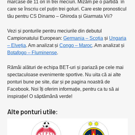
marcase de 11 ori în trei meciuri. Mizăm pe o partidă în
care se înscriu cel puțin trei goluri. Care este pronosticul
tău pentru CS Dinamo – Ghiroda și Giarmata Vii?
Vezi și ponturile pentru meciurile din debutul
Campionatului European:
Germania – Scoția
și
Ungaria
– Elveția
. Am analizat și
Congo – Maroc
. Am analizat și
Botafogo – Fluminense
.
Rămâi alături de echipa BET-uri și pariază pe cele mai
spectaculoase evenimente sportive. Nu uita că ai alte
ponturi bune pe site, dar și pe pagina noastră de
Facebook. Noi îți oferim informație, pentru ca tu să ai
inspirație! O săptămână verde!
Alte ponturi utile: