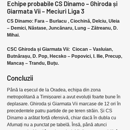
Echipe probabile CS Dinamo – Ghiroda și
Giarmata Vii – Meciuri Liga 3
CS Dinamo: Fara – Burlacu , Ciochină, Delciu, Uleia
– Demici, Năstase, Juncănaru, Lung – Zătreanu, D.
Mihai.
CSC Ghiroda și Giarmata Vii: Ciocan – Vasluian,
Butnărașu, D. Pop, Hecsko – Popovici, I. Ilie, Precup,
Mancaș – Trandu, Buțu.
Concluzii
Până la eșecul de la Oradea, echipa din zona
metropolitană a Timișoarei a avut evoluții foarte bune în
deplasare. Ghiroda și Giarmata Vii marcase de 12 ori în
precedentele patru partide de pe teren străin. Și CS
Dinamo a arătat forță ofensivă, chiar dacă în dubla cu
Afumați nu a punctat pe tabelă. Însă, până atunci