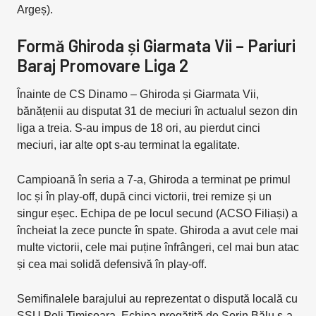
Argeș).
Formă Ghiroda și Giarmata Vii – Pariuri
Baraj Promovare Liga 2
Înainte de CS Dinamo – Ghiroda și Giarmata Vii,
bănățenii au disputat 31 de meciuri în actualul sezon din
liga a treia. S-au impus de 18 ori, au pierdut cinci
meciuri, iar alte opt s-au terminat la egalitate.
Campioană în seria a 7-a, Ghiroda a terminat pe primul
loc și în play-off, după cinci victorii, trei remize și un
singur eșec. Echipa de pe locul secund (ACSO Filiași) a
încheiat la zece puncte în spate. Ghiroda a avut cele mai
multe victorii, cele mai puține înfrângeri, cel mai bun atac
și cea mai solidă defensivă în play-off.
Semifinalele barajului au reprezentat o dispută locală cu
SSU Poli Timișoara. Echipa pregătită de Sorin Bălu s-a