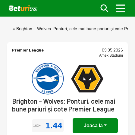
…
Brighton – Wolves: Ponturi, cele mai bune pariuri și cote Pre
Premier League
09.05.2026
Amex Stadium
Brighton – Wolves: Ponturi, cele mai
bune pariuri și cote Premier League
1.44
Joaca la
1&2+