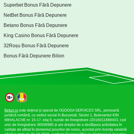
Superbet Bonus Fără Depunere
NetBet Bonus Fără Depunere
Betano Bonus Fără Depunere
King Casino Bonus Fără Depunere
32Roșu Bonus Fără Depunere
Bonus Fără Depunere Bilion
Beturi.ro
este deținut și operat de OGOOGA SERVICES SRL, persoană
juridică română, cu sediul social în București, Sector 1, Bulevardul ION
MIHALACHE nr. 15-17, etaj 8, număr de înregistrare J2016011888403, cod
unic de înregistrare 36506980 și are dreptul de a desfășura activitatea în
calitate de afiliat în domeniul jocurilor de noroc, acordat prin licența valabilă