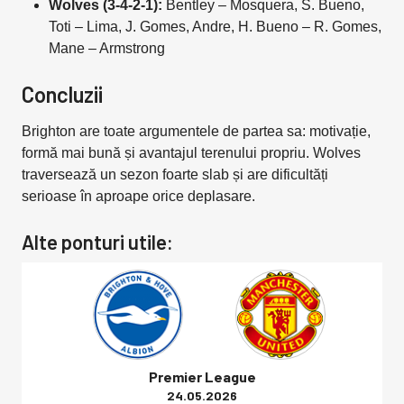
Wolves (3-4-2-1):
Bentley – Mosquera, S. Bueno,
Toti – Lima, J. Gomes, Andre, H. Bueno – R. Gomes,
Mane – Armstrong
Concluzii
Brighton are toate argumentele de partea sa: motivație,
formă mai bună și avantajul terenului propriu. Wolves
traversează un sezon foarte slab și are dificultăți
serioase în aproape orice deplasare.
Alte ponturi utile:
Premier League
24.05.2026