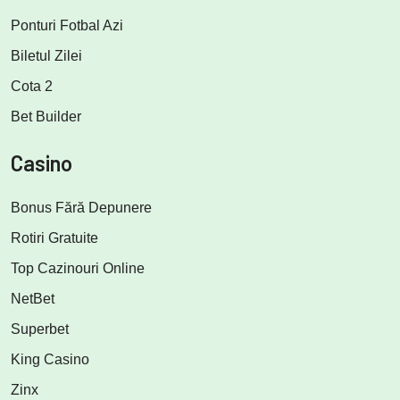
Ponturi Fotbal Azi
Biletul Zilei
Cota 2
Bet Builder
Casino
Bonus Fără Depunere
Rotiri Gratuite
Top Cazinouri Online
NetBet
Superbet
King Casino
Zinx