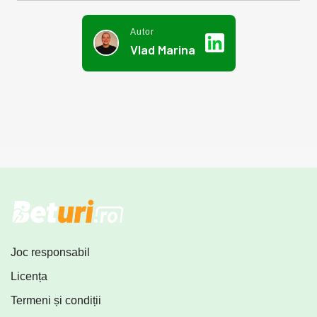
Autor
Vlad Marina
Joc responsabil
Licența
Termeni și condiții