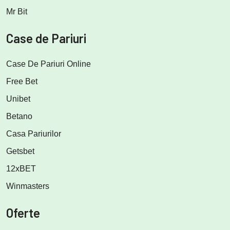
Mr Bit
Case de Pariuri
Case De Pariuri Online
Free Bet
Unibet
Betano
Casa Pariurilor
Getsbet
12xBET
Winmasters
Oferte