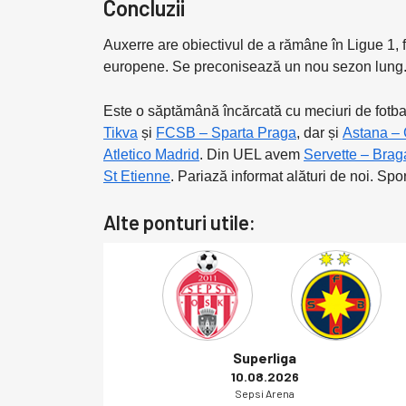
Concluzii
Auxerre are obiectivul de a rămâne în Ligue 1, f
europene. Se preconisează un nou sezon lung
Este o săptămână încărcată cu meciuri de fotba
Tikva
și
FCSB – Sparta Praga
, dar și
Astana – 
Atletico Madrid
. Din UEL avem
Servette – Brag
St Etienne
. Pariază informat alături de noi. Spor(
Alte ponturi utile:
Superliga
10.08.2026
Sepsi Arena