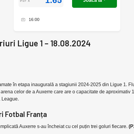
1.65
Joaca la
PsF X
16:00
riuri Ligue 1 – 18.08.2024
amate în etapa inaugurală a stagiunii 2024-2025 din Ligue 1. Flu
arena celor de a Auxerre care are o capacitate de aproximativ
a League.
ri Fotbal Franța
implicată Auxerre s-au încheiat cu cel puțin trei goluri fiecare.
(P