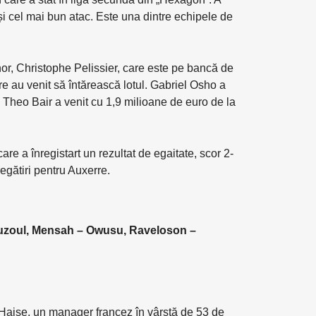
 și cel mai bun atac. Este una dintre echipele de
nor, Christophe Pelissier, care este pe bancă de
are au venit să întărească lotul. Gabriel Osho a
. Theo Bair a venit cu 1,9 milioane de euro de la
e a înregistart un rezultat de egaitate, scor 2-
egătiri pentru Auxerre.
gouzoul, Mensah – Owusu, Raveloson –
 Haise, un manager francez în vârstă de 53 de