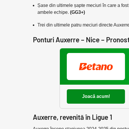
Șase din ultimele șapte meciuri în care a fost
ambele echipe.
(GG3+)
Trei din ultimele patru meciuri directe Auxerr
Ponturi Auxerre – Nice – Pronost
Joacă acum!
Auxerre, revenită în Ligue 1
Auxerre începe stagiunea 2024-2025 din postura