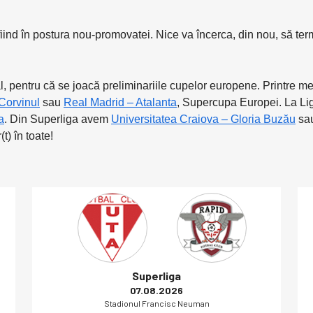
iind în postura nou-promovatei. Nice va încerca, din nou, să term
.
l, pentru că se joacă preliminariile cupelor europene. Printre 
Corvinul
sau
Real Madrid – Atalanta
, Supercupa Europei. La Lig
a
. Din Superliga avem
Universitatea Craiova – Gloria Buzău
sa
t) în toate!
Superliga
07.08.2026
Stadionul Francisc Neuman