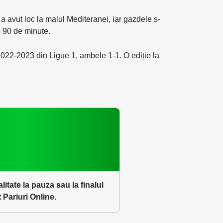
 a avut loc la malul Mediteranei, iar gazdele s-
e 90 de minute.
a 2022-2023 din Ligue 1, ambele 1-1. O ediție la
litate la pauza sau la finalul
 Pariuri Online.