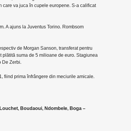
 care va juca în cupele europene. S-a calificat
ram. A ajuns la Juventus Torino. Rombsom
 respectiv de Morgan Sanson, transferat pentru
st plătită suma de 5 milioane de euro. Stagiunea
o De Zerbi.
, fiind prima înfrângere din meciurile amicale.
– Louchet, Boudaoui, Ndombele, Boga –