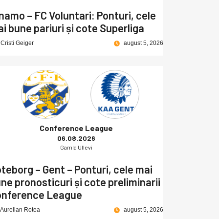
namo – FC Voluntari: Ponturi, cele
i bune pariuri și cote Superliga
Cristi Geiger
august 5, 2026
Conference League
06.08.2026
Gamla Ullevi
teborg – Gent – Ponturi, cele mai
ne pronosticuri și cote preliminarii
onference League
Aurelian Rotea
august 5, 2026