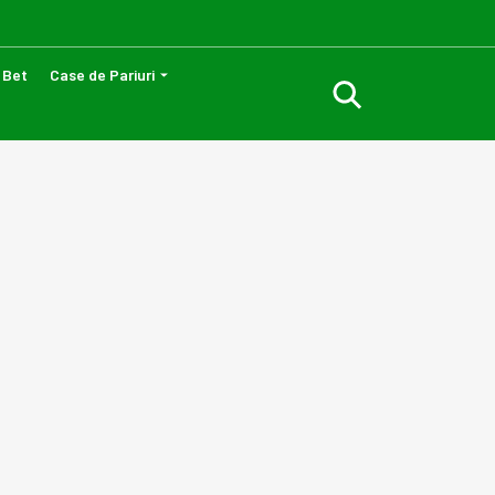
 Bet
Case de Pariuri