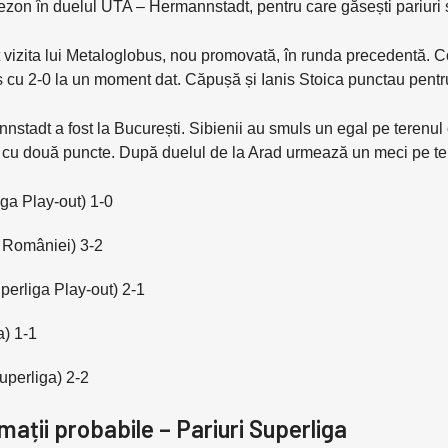
zon în duelul UTA – Hermannstadt, pentru care găsești pariuri și
vizita lui Metaloglobus, nou promovată, în runda precedentă. Con
s cu 2-0 la un moment dat. Căpușă și Ianis Stoica punctau pentr
stadt a fost la București. Sibienii au smuls un egal pe terenu
cu două puncte. După duelul de la Arad urmează un meci pe teren
ga Play-out) 1-0
 României) 3-2
erliga Play-out) 2-1
) 1-1
perliga) 2-2
ții probabile – Pariuri Superliga