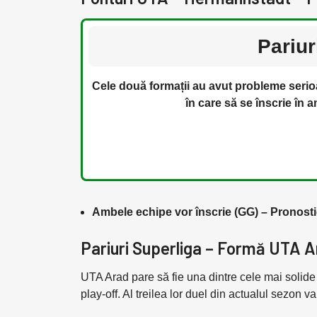
Pariu
Cele două formații au avut probleme serioa
în care să se înscrie în a
Ambele echipe vor înscrie (GG) – Pronosti
Pariuri Superliga – Formă UTA 
UTA Arad pare să fie una dintre cele mai solide
play-off. Al treilea lor duel din actualul sezon v