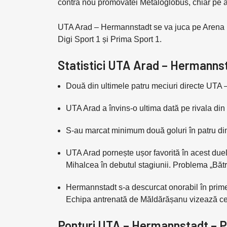
contra nou promovatei Metaloglobus, chiar pe ar
UTA Arad – Hermannstadt se va juca pe Arena Fr
Digi Sport 1 și Prima Sport 1.
Statistici UTA Arad – Hermannst
Două din ultimele patru meciuri directe UTA –
UTA Arad a învins-o ultima dată pe rivala din 
S-au marcat minimum două goluri în patru din 
UTA Arad pornește ușor favorită în acest duel,
Mihalcea în debutul stagiunii. Problema „Bătr
Hermannstadt s-a descurcat onorabil în prime
Echipa antrenată de Măldărășanu vizează cel 
Ponturi UTA – Hermannstadt – Pr