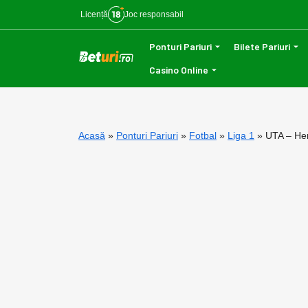
Licență
Joc responsabil
Ponturi Pariuri
Bilete Pariuri
Casino Online
Acasă
Ponturi Pariuri
Fotbal
Liga 1
UTA – Her