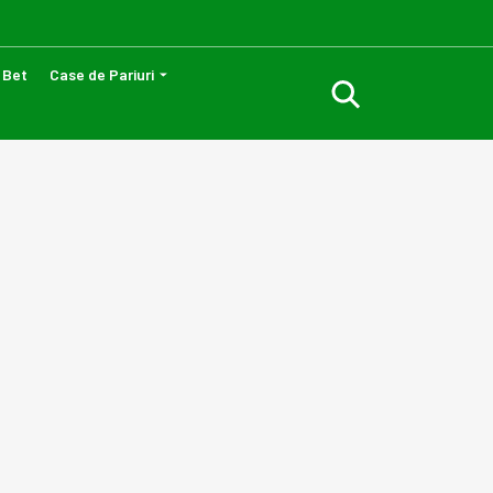
 Bet
Case de Pariuri