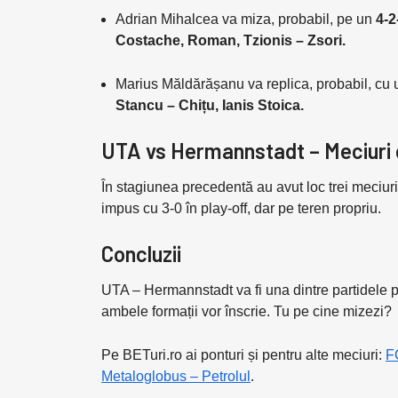
Adrian Mihalcea va miza, probabil, pe un
4-2
Costache, Roman, Tzionis – Zsori.
Marius Măldărășanu va replica, probabil, cu
Stancu – Chițu, Ianis Stoica.
UTA vs Hermannstadt – Meciuri 
În stagiunea precedentă au avut loc trei meciuri
impus cu 3-0 în play-off, dar pe teren propriu.
Concluzii
UTA – Hermannstadt va fi una dintre partidele pe
ambele formații vor înscrie. Tu pe cine mizezi?
Pe BETuri.ro ai ponturi și pentru alte meciuri:
F
Metaloglobus – Petrolul
.