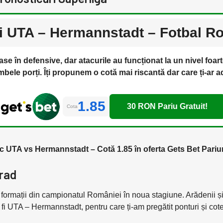
ri UTA – Hermannstadt – Fotbal R
se în defensive, dar atacurile au funcționat la un nivel foar
mbele porți. Îți propunem o cotă mai riscantă dar care ți-ar adu
1.85
30 RON Pariu Gratuit!
Cota
c UTA vs Hermannstadt – Cotă 1.85 în oferta Gets Bet Pariur
Arad
 formații din campionatul României în noua stagiune. Arădenii și
a fi UTA – Hermannstadt, pentru care ți-am pregătit ponturi și cote