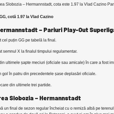
ea Slobozia – Hermannstadt, cota este 1.97 la Vlad Cazino Pari
GG, cotă 1.97 la Vlad Cazino
 Hermannstadt – Pariuri Play-Out Superlig
 cel puțin GG pe tabelă la final.
t semnul X la finalul timpului regulamentar.
n ultimele șapte meciuri (oficiale sau amicale) în care a fost i
 gol în patru din precedentele șase deplasări oficiale.
ecare din ultimele trei partide.
irea Slobozia – Hermannstadt
pă un final de sezon regular încheiat cu o remiză albă pe terenul