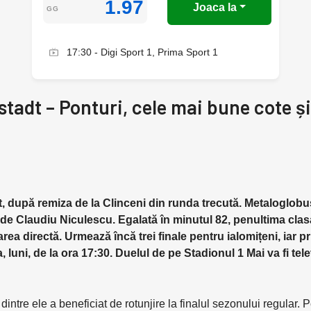
1.97
Joaca la
GG
17:30 - Digi Sport 1, Prima Sport 1
adt – Ponturi, cele mai bune cote și
t, după remiza de la Clinceni din runda trecută. Metaloglobu
ă de Claudiu Niculescu. Egalată în minutul 82, penultima clas
rea directă. Urmează încă trei finale pentru ialomițeni, iar
, luni, de la ora 17:30. Duelul de pe Stadionul 1 Mai va fi tel
dintre ele a beneficiat de rotunjire la finalul sezonului regular. 