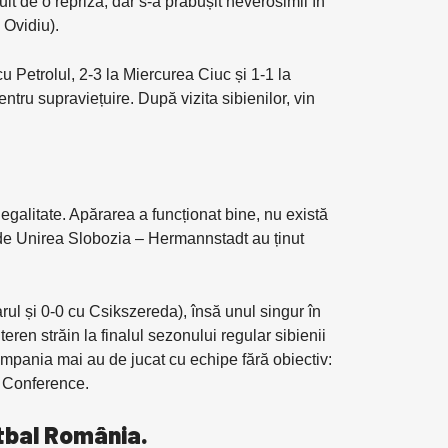
lt de o repriză, dar s-a prăbușit neverosimil în
 Ovidiu).
u Petrolul, 2-3 la Miercurea Ciuc și 1-1 la
ntru supraviețuire. După vizita sibienilor, vin
de egalitate. Apărarea a funcționat bine, nu există
e de Unirea Slobozia – Hermannstadt au ținut
ul și 0-0 cu Csikszereda), însă unul singur în
 teren străin la finalul sezonului regular sibienii
ompania mai au de jucat cu echipe fără obiectiv:
u Conference.
tbal România.