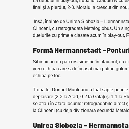
La debutul în play-out, trupa lui Claudiu Nicule
final și a pierdut, 2-3. Moralul a crescut din no
Însă, înainte de Unirea Slobozia – Hermannstadt,
Clinceni, cu retrogradata Metaloglobus. Un singur
duelurile cu primele clasate acum în play-out,
Formă Hermannstadt –Ponturi 
Sibienii au un parcurs simetric în play-out, cu cif
vreo echipă care să fi încasat mai puține golur
echipa pe loc.
Trupa lui Dorinel Munteanu a luat șapte puncte 
deplasare (2-3 la Arad, 0-2 la Galați și 1-1 la Plo
se aflau în afara locurilor retrogradabile dire
la Clinceni (cu deja divizionara secundă Metal
Unirea Slobozia – Hermannstad