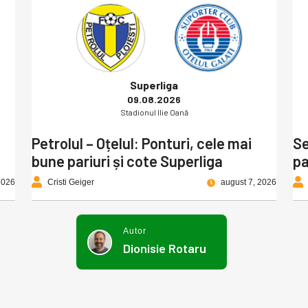
Superliga
09.08.2026
Stadionul Ilie Oană
Petrolul – Oțelul: Ponturi, cele mai
Se
bune pariuri și cote Superliga
pa
2026
Cristi Geiger
august 7, 2026
Autor
Dionisie Rotaru