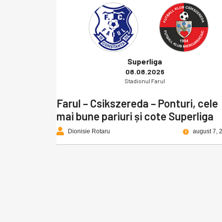
Superliga
08.08.2026
Stadionul Farul
Farul – Csikszereda – Ponturi, cele
mai bune pariuri și cote Superliga
Dionisie Rotaru
august 7, 