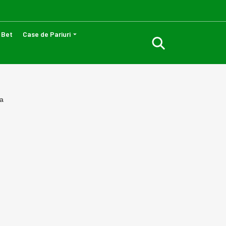
 Bet
Case de Pariuri
ga