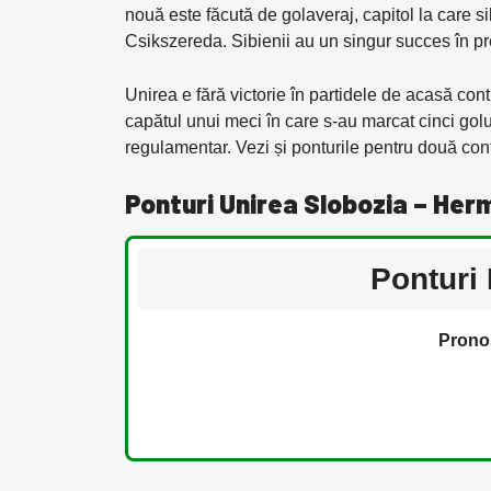
nouă este făcută de golaveraj, capitol la care s
Csikszereda. Sibienii au un singur succes în pre
Unirea e fără victorie în partidele de acasă cont
capătul unui meci în care s-au marcat cinci golu
regulamentar. Vezi și ponturile pentru două conf
Ponturi Unirea Slobozia – Her
Ponturi
Pronos