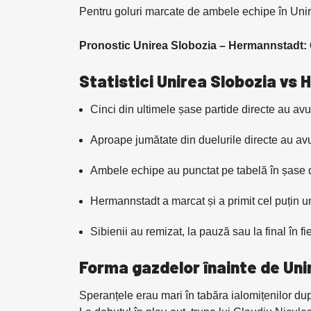
Pentru goluri marcate de ambele echipe în Unir
Pronostic Unirea Slobozia – Hermannstadt: 
Statistici Unirea Slobozia vs
Cinci din ultimele șase partide directe au avut
Aproape jumătate din duelurile directe au avu
Ambele echipe au punctat pe tabelă în șase di
Hermannstadt a marcat și a primit cel puțin un
Sibienii au remizat, la pauză sau la final în fi
Forma gazdelor înainte de Un
Speranțele erau mari în tabăra ialomițenilor du