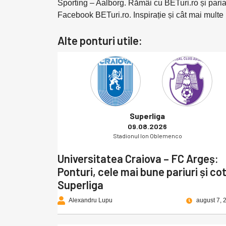
Sporting – Aalborg. Rămâi cu BETuri.ro și paria
Facebook BETuri.ro. Inspirație și cât mai multe b
Alte ponturi utile:
Superliga
09.08.2026
Stadionul Ion Oblemenco
Universitatea Craiova – FC Argeș:
Ponturi, cele mai bune pariuri și co
Superliga
Alexandru Lupu
august 7, 