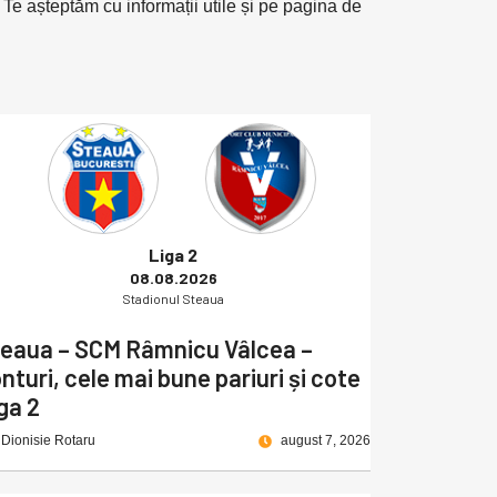
Te așteptăm cu informații utile și pe pagina de
Liga 2
08.08.2026
Stadionul Steaua
eaua – SCM Râmnicu Vâlcea –
nturi, cele mai bune pariuri și cote
ga 2
Dionisie Rotaru
august 7, 2026