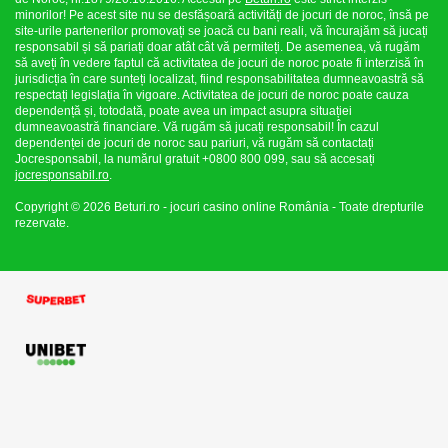
minorilor! Pe acest site nu se desfășoară activități de jocuri de noroc, însă pe
site-urile partenerilor promovați se joacă cu bani reali, vă încurajăm să jucați
responsabil și să pariați doar atât cât vă permiteți. De asemenea, vă rugăm
să aveți în vedere faptul că activitatea de jocuri de noroc poate fi interzisă în
jurisdicția în care sunteți localizat, fiind responsabilitatea dumneavoastră să
respectați legislația în vigoare. Activitatea de jocuri de noroc poate cauza
dependență și, totodată, poate avea un impact asupra situației
dumneavoastră financiare. Vă rugăm să jucați responsabil! În cazul
dependenței de jocuri de noroc sau pariuri, vă rugăm să contactați
Jocresponsabil, la numărul gratuit +0800 800 099, sau să accesați
jocresponsabil.ro
.
Copyright © 2026 Beturi.ro - jocuri casino online România - Toate drepturile
rezervate.