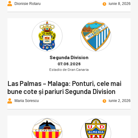
Dionisie Rotaru
iunie 8, 2026
Segunda Division
07.06.2026
Estadio de Gran Canaria
Las Palmas – Malaga: Ponturi, cele mai
bune cote și pariuri Segunda Division
Maria Sorescu
iunie 2, 2026