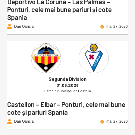
Deportivo La Coruna – Las Palmas –
Ponturi, cele mai bune pariuri și cote
Spania
Dan Oancia
mai 27, 2026
Segunda Division
31.05.2026
Estadio Municipal de Castalia
Castellon – Eibar – Ponturi, cele mai bune
cote și pariuri Spania
Dan Oancia
mai 27, 2026