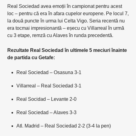
Real Sociedad avea emoții în campionat pentru acest
loc – pentru că era în afara cupelor europene. Pe locul 7,
la două puncte în urma lui Celta Vigo. Seria recentă nu
era tocmai impresionantă – eșecu cu Villarreal în urmă
cu 3 etape, remză cu Alaves în runda precedentă.
Rezultate Real Sociedad în ultimele 5 meciuri înainte
de partida cu Getafe:
Real Sociedad – Osasuna 3-1
Villarreal – Real Sociedad 3-1
Real Socidad – Levante 2-0
Real Sociedad – Alaves 3-3
Atl. Madrid – Real Sociedad 2-2 (3-4 la pen)