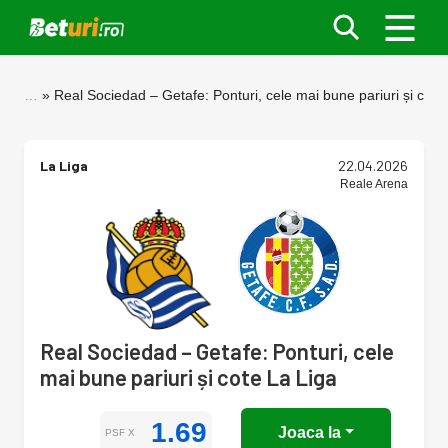
…
Real Sociedad – Getafe: Ponturi, cele mai bune pariuri și cote
La Liga
22.04.2026
Reale Arena
Real Sociedad – Getafe: Ponturi, cele
mai bune pariuri și cote La Liga
1.69
Joaca la
PSF X