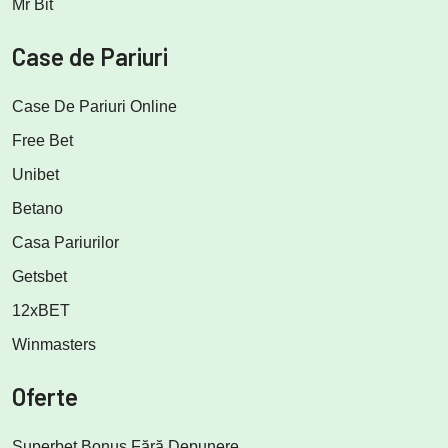
Mr Bit
Case de Pariuri
Case De Pariuri Online
Free Bet
Unibet
Betano
Casa Pariurilor
Getsbet
12xBET
Winmasters
Oferte
Superbet Bonus Fără Depunere