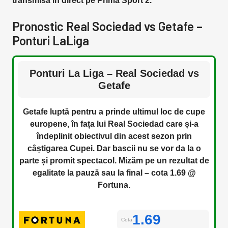
transmisă în direct pe Prima Sport 2.
Pronostic Real Sociedad vs Getafe –
Ponturi LaLiga
Ponturi La Liga – Real Sociedad vs
Getafe
Getafe luptă pentru a prinde ultimul loc de cupe
europene, în fața lui Real Sociedad care și-a
îndeplinit obiectivul din acest sezon prin
câștigarea Cupei. Dar bascii nu se vor da la o
parte și promit spectacol. Mizăm pe un rezultat de
egalitate la pauză sau la final – cota 1.69 @
Fortuna.
1.69
Cota