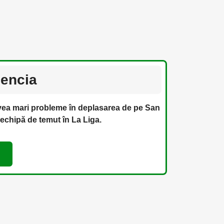
lencia
 avea mari probleme în deplasarea de pe San
 echipă de temut în La Liga.