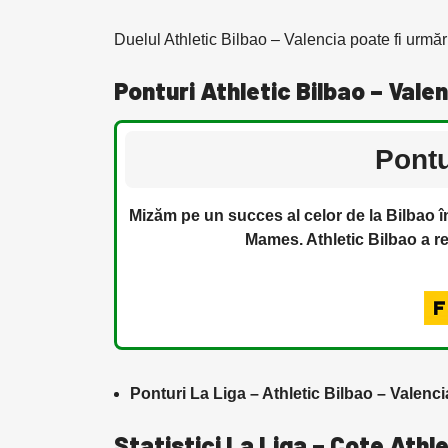
Duelul Athletic Bilbao – Valencia poate fi urmări
Ponturi Athletic Bilbao – Vale
Pontu
Mizăm pe un succes al celor de la Bilbao î
Mames. Athletic Bilbao a re
Ponturi La Liga – Athletic Bilbao – Valencia
Statistici La Liga – Cote Athle