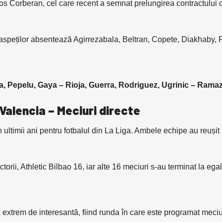
rlos Corberan, cel care recent a semnat prelungirea contractului
 oaspeților absentează Agirrezabala, Beltran, Copete, Diakhaby, 
ga, Pepelu, Gaya – Rioja, Guerra, Rodriguez, Ugrinic – Rama
 Valencia – Meciuri directe
n ultimii ani pentru fotbalul din La Liga. Ambele echipe au reușit
torii, Athletic Bilbao 16, iar alte 16 meciuri s-au terminat la egal
extrem de interesantă, fiind runda în care este programat meci