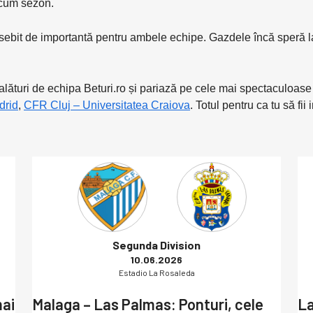
acum sezon.
sebit de importantă pentru ambele echipe. Gazdele încă speră la
lături de echipa Beturi.ro și pariază pe cele mai spectaculoase 
drid
,
CFR Cluj – Universitatea Craiova
. Totul pentru ca tu să fii 
Segunda Division
10.06.2026
Estadio La Rosaleda
mai
Malaga – Las Palmas: Ponturi, cele
La