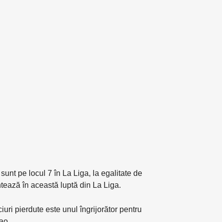
unt pe locul 7 în La Liga, la egalitate de
tează în această luptă din La Liga.
uri pierdute este unul îngrijorător pentru
ao.