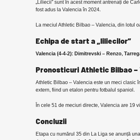
„Liliecii” sunt în acest moment antrenați de Ca
fost adus la Valencia în 2024.
La meciul Athletic Bilbao – Valencia, din lotul
Echipa de start a „liliecilor”
Valencia (4-4-2): Dimitrevski – Renzo, Tarre
Pronosticuri Athletic Bilbao –
Athletic Bilbao – Valencia este un meci clasic î
extern, fiind un etalon pentru fotbalul spaniol.
În cele 51 de meciuri directe, Valencia are 19 vic
Concluzii
Etapa cu numărul 35 din La Liga se anunță una 