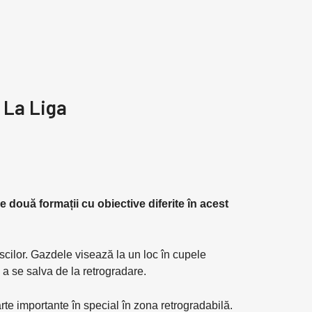
e La Liga
e două formații cu obiective diferite în acest
scilor. Gazdele visează la un loc în cupele
 a se salva de la retrogradare.
te importante în special în zona retrogradabilă.