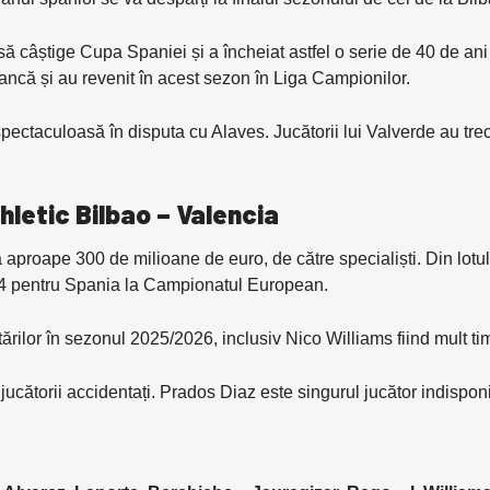
 câștige Cupa Spaniei și a încheiat astfel o serie de 40 de ani fă
că și au revenit în acest sezon în Liga Campionilor.
 spectaculoasă în disputa cu Alaves. Jucătorii lui Valverde au trecu
hletic Bilbao – Valencia
la aproape 300 de milioane de euro, de către specialiști. Din lot
24 pentru Spania la Campionatul European.
ilor în sezonul 2025/2026, inclusiv Nico Williams fiind mult timp
jucătorii accidentați. Prados Diaz este singurul jucător indisponi