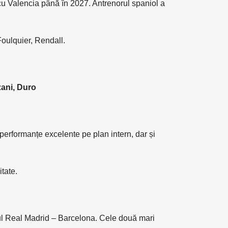
 cu Valencia până în 2027. Antrenorul spaniol a
Foulquier, Rendall.
zani, Duro
 performanțe excelente pe plan intern, dar și
itate.
ul Real Madrid – Barcelona. Cele două mari