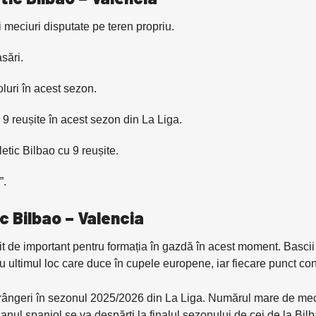
nci meciuri disputate pe teren propriu.
sări.
luri în acest sezon.
 9 reușite în acest sezon din La Liga.
etic Bilbao cu 9 reușite.
”.
c Bilbao – Valencia
 de important pentru formația în gazdă în acest moment. Bascii s
 ultimul loc care duce în cupele europene, iar fiecare punct con
 înfrângeri în sezonul 2025/2026 din La Liga. Numărul mare de meci
nul spaniol se va despărți la finalul sezonului de cei de la Bilb