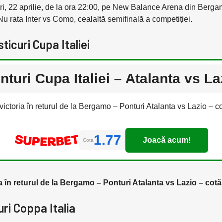
i, 22 aprilie, de la ora 22:00, pe New Balance Arena din Bergam
Nu rata Inter vs Como, cealaltă semifinală a competiției.
ticuri Cupa Italiei
nturi Cupa Italiei – Atalanta vs La
ctoria în returul de la Bergamo – Ponturi Atalanta vs Lazio – co
1.77
Joacă acum!
Cota
 în returul de la Bergamo – Ponturi Atalanta vs Lazio – cotă 
uri Coppa Italia