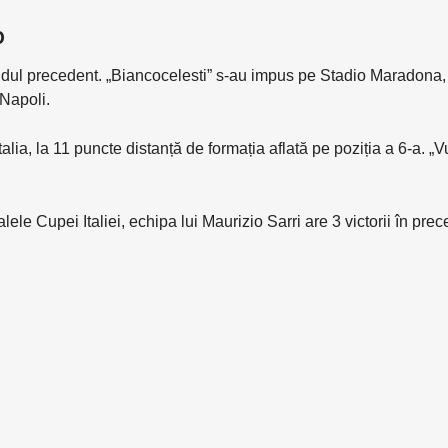
o
dul precedent. „Biancocelesti” s-au impus pe Stadio Maradona, s
 Napoli.
alia, la 11 puncte distanță de formația aflată pe poziția a 6-a. „V
lele Cupei Italiei, echipa lui Maurizio Sarri are 3 victorii în pre