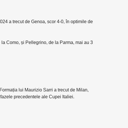
n 2024 a trecut de Genoa, scor 4-0, în optimile de
e la Como, și Pellegrino, de la Parma, mai au 3
Formația lui Maurizio Sarri a trecut de Milan,
n fazele precedentele ale Cupei Italiei.