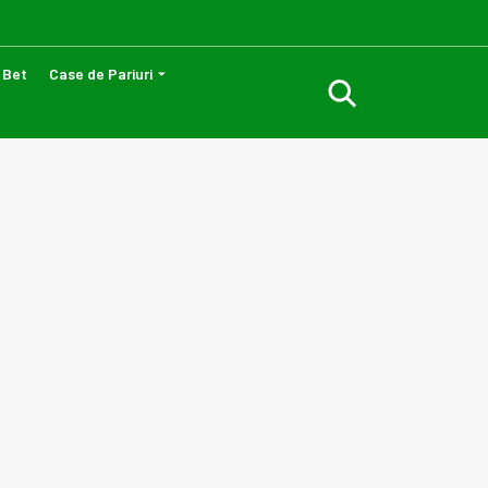
 Bet
Case de Pariuri