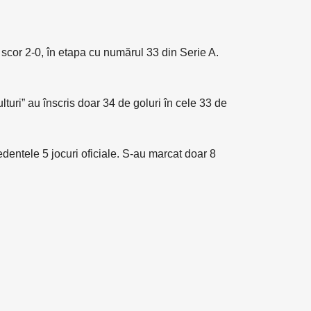
cor 2-0, în etapa cu numărul 33 din Serie A.
ulturi” au înscris doar 34 de goluri în cele 33 de
cedentele 5 jocuri oficiale. S-au marcat doar 8