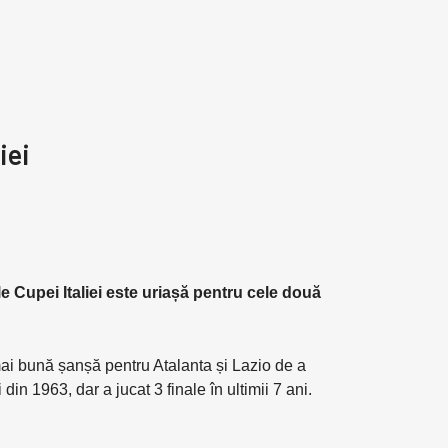
iei
e Cupei Italiei este uriașă pentru cele două
mai bună șanșă pentru Atalanta și Lazio de a
in 1963, dar a jucat 3 finale în ultimii 7 ani.