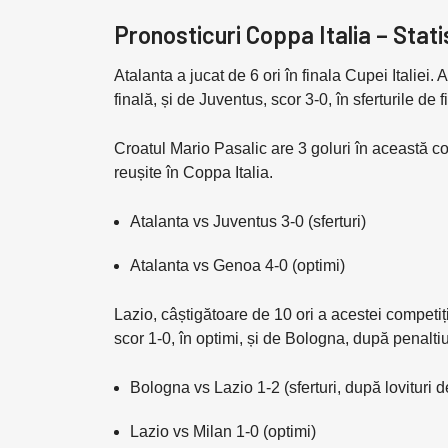
Pronosticuri Coppa Italia – Stati
Atalanta a jucat de 6 ori în finala Cupei Italiei.
finală, și de Juventus, scor 3-0, în sferturile de f
Croatul Mario Pasalic are 3 goluri în această c
reușite în Coppa Italia.
Atalanta vs Juventus 3-0 (sferturi)
Atalanta vs Genoa 4-0 (optimi)
Lazio, câștigătoare de 10 ori a acestei competiț
scor 1-0, în optimi, și de Bologna, după penaltiur
Bologna vs Lazio 1-2 (sferturi, după lovituri d
Lazio vs Milan 1-0 (optimi)