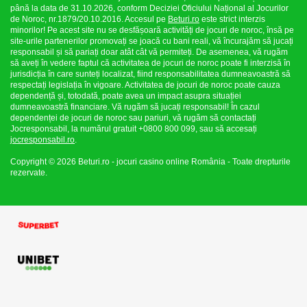
până la data de 31.10.2026, conform Deciziei Oficiului Național al Jocurilor
de Noroc, nr.1879/20.10.2016. Accesul pe
Beturi.ro
este strict interzis
minorilor! Pe acest site nu se desfășoară activități de jocuri de noroc, însă pe
site-urile partenerilor promovați se joacă cu bani reali, vă încurajăm să jucați
responsabil și să pariați doar atât cât vă permiteți. De asemenea, vă rugăm
să aveți în vedere faptul că activitatea de jocuri de noroc poate fi interzisă în
jurisdicția în care sunteți localizat, fiind responsabilitatea dumneavoastră să
respectați legislația în vigoare. Activitatea de jocuri de noroc poate cauza
dependență și, totodată, poate avea un impact asupra situației
dumneavoastră financiare. Vă rugăm să jucați responsabil! În cazul
dependenței de jocuri de noroc sau pariuri, vă rugăm să contactați
Jocresponsabil, la numărul gratuit +0800 800 099, sau să accesați
jocresponsabil.ro
.
Copyright © 2026 Beturi.ro - jocuri casino online România - Toate drepturile
rezervate.