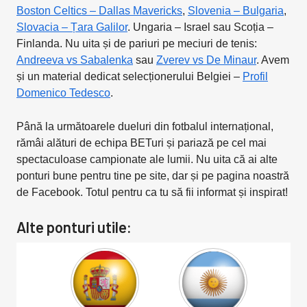
Boston Celtics – Dallas Mavericks
,
Slovenia – Bulgaria
,
Slovacia – Țara Galilor
. Ungaria – Israel sau Scoția –
Finlanda. Nu uita și de pariuri pe meciuri de tenis:
Andreeva vs Sabalenka
sau
Zverev vs De Minaur
. Avem
și un material dedicat selecționerului Belgiei –
Profil
Domenico Tedesco
.
Până la următoarele dueluri din fotbalul internațional,
rămâi alături de echipa BETuri și pariază pe cel mai
spectaculoase campionate ale lumii. Nu uita că ai alte
ponturi bune pentru tine pe site, dar și pe pagina noastră
de Facebook. Totul pentru ca tu să fii informat și inspirat!
Alte ponturi utile: