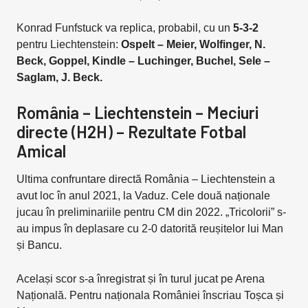
Konrad Funfstuck va replica, probabil, cu un
5-3-2
pentru Liechtenstein:
Ospelt – Meier, Wolfinger, N.
Beck, Goppel, Kindle – Luchinger, Buchel, Sele –
Saglam, J. Beck.
România – Liechtenstein – Meciuri
directe (H2H) – Rezultate Fotbal
Amical
Ultima confruntare directă România – Liechtenstein a
avut loc în anul 2021, la Vaduz. Cele două naționale
jucau în preliminariile pentru CM din 2022. „Tricolorii” s-
au impus în deplasare cu 2-0 datorită reușitelor lui Man
și Bancu.
Același scor s-a înregistrat și în turul jucat pe Arena
Națională. Pentru naționala României înscriau Toșca și