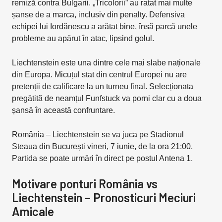
remiză contra Bulgarii. „Tricolorii” au ratat mai multe
șanse de a marca, inclusiv din penalty. Defensiva
echipei lui Iordănescu a arătat bine, însă parcă unele
probleme au apărut în atac, lipsind golul.
Liechtenstein este una dintre cele mai slabe naționale
din Europa. Micuțul stat din centrul Europei nu are
pretenții de calificare la un turneu final. Selecționata
pregătită de neamțul Funfstuck va porni clar cu a doua
șansă în această confruntare.
România – Liechtenstein se va juca pe Stadionul
Steaua din București vineri, 7 iunie, de la ora 21:00.
Partida se poate urmări în direct pe postul Antena 1.
Motivare ponturi România vs
Liechtenstein – Pronosticuri Meciuri
Amicale