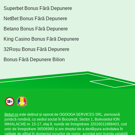
Superbet Bonus Fără Depunere
NetBet Bonus Fără Depunere
Betano Bonus Fără Depunere
King Casino Bonus Fără Depunere
32Roșu Bonus Fără Depunere
Bonus Fără Depunere Bilion
Beturi.ro
este deținut și operat de OGOOGA SERVICES SRL, persoană
juridică română, cu sediul social în București, Sector 1, Bulevardul ION
MIHALACHE nr. 15-17, etaj 8, număr de înregistrare J2016011888403, cod
unic de înregistrare 36506980 și are dreptul de a desfășura activitatea în
calitate de afiliat în domeniul jocurilor de noroc, acordat prin licența valabilă