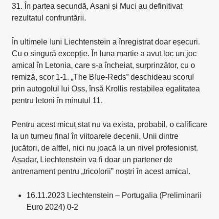
31. În partea secundă, Asani și Muci au definitivat
rezultatul confruntării.
În ultimele luni Liechtenstein a înregistrat doar eșecuri.
Cu o singură excepție. În luna martie a avut loc un joc
amical în Letonia, care s-a încheiat, surprinzător, cu o
remiză, scor 1-1. „The Blue-Reds” deschideau scorul
prin autogolul lui Oss, însă Krollis restabilea egalitatea
pentru letoni în minutul 11.
Pentru acest micuț stat nu va exista, probabil, o calificare
la un turneu final în viitoarele decenii. Unii dintre
jucători, de altfel, nici nu joacă la un nivel profesionist.
Așadar, Liechtenstein va fi doar un partener de
antrenament pentru „tricolorii” noștri în acest amical.
16.11.2023 Liechtenstein – Portugalia (Preliminarii
Euro 2024) 0-2