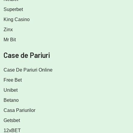
Superbet
King Casino
Zinx
Mr Bit
Case de Pariuri
Case De Pariuri Online
Free Bet
Unibet
Betano
Casa Pariurilor
Getsbet
12xBET