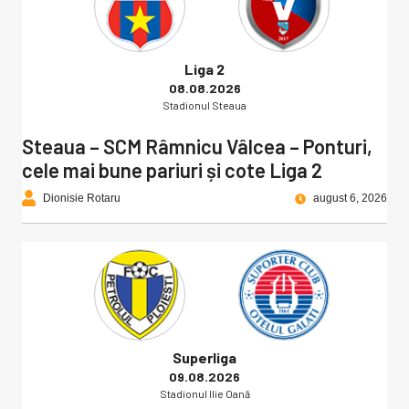
Liga 2
08.08.2026
Stadionul Steaua
Steaua – SCM Râmnicu Vâlcea – Ponturi,
cele mai bune pariuri și cote Liga 2
Dionisie Rotaru
august 6, 2026
Superliga
09.08.2026
Stadionul Ilie Oană