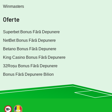
Winmasters
Oferte
Superbet Bonus Fără Depunere
NetBet Bonus Fără Depunere
Betano Bonus Fără Depunere
King Casino Bonus Fără Depunere
32Roșu Bonus Fără Depunere
Bonus Fără Depunere Bilion