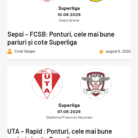
Superliga
10.08.2026
Sepsi Arena
Sepsi – FCSB: Ponturi, cele mai bune
pariuri și cote Superliga
Cristi Geiger
august 6, 2026
Superliga
07.08.2026
Stadionul Francisc Neuman
UTA – Rapid : Ponturi, cele mai bune