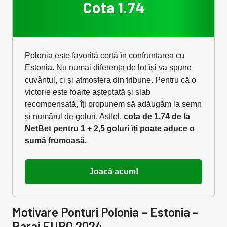
Cota 1.74
Polonia este favorită certă în confruntarea cu
Estonia. Nu numai diferența de lot își va spune
cuvântul, ci și atmosfera din tribune. Pentru că o
victorie este foarte așteptată și slab
recompensată, îți propunem să adăugăm la semn
și numărul de goluri. Astfel,
cota de 1,74 de la
NetBet pentru 1 + 2,5 goluri îți poate aduce o
sumă frumoasă.
Joacă acum!
Motivare Ponturi Polonia – Estonia –
Baraj EURO 2024