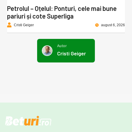
Petrolul – Oțelul: Ponturi, cele mai bune
pariuri și cote Superliga
Cristi Geiger
august 6, 2026
Autor
Cristi Geiger