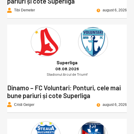
pariuri și cote Superliga
Tibi Demeter
august 6, 2026
Superliga
08.08.2026
Stadionul Arcul de Triumf
Dinamo – FC Voluntari: Ponturi, cele mai
bune pariuri și cote Superliga
Cristi Geiger
august 6, 2026