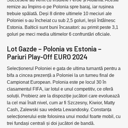
remize au împins-o pe Polonia spre baraj, iar rușinea
trebuie spălată. Deși 8 dintre ultimele 10 meciuri ale
Poloniei s-au încheiat cu sub 2,5 goluri, leșii întâlnesc
Estonia. Balticii sunt buni încasatori: au primit peste 3,1
goluri pe meci media ultimelor 6 confruntări oficiale.
Lot Gazde – Polonia vs Estonia –
Pariuri Play-Off EURO 2024
Selecționerul Poloniei e gata de ultima turnantă pentru a
bifa a cincea prezență a Poloniei la un turneu final de
Campionat European. Polonia este pe locul 30 în
clasamentul FIFA, iar lotul e unul competitiv, ce oferă
soluții. Probierz are la dispoziție jucători care evoluează
la cel mai înalt nivel, cum ar fi Szczesny, Kiwior, Matty
Cash, Zalewski sau vedeta Lewandosky. Constanța
selecționerului este folosirea unui modul foarte mobil, cu
trei fundași centrali și doi jucători de bandă.