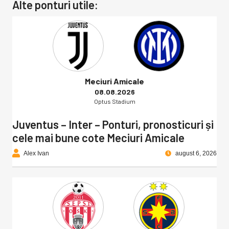
Alte ponturi utile:
Meciuri Amicale
08.08.2026
Optus Stadium
Juventus – Inter – Ponturi, pronosticuri și
cele mai bune cote Meciuri Amicale
Alex Ivan
august 6, 2026