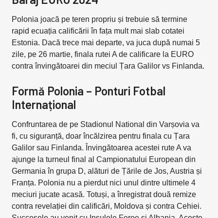
Polonia joacă pe teren propriu și trebuie să termine
rapid ecuația calificării în fața mult mai slab cotatei
Estonia. Dacă trece mai departe, va juca după numai 5
zile, pe 26 martie, finala rutei A de calificare la EURO
contra învingătoarei din meciul Țara Galilor vs Finlanda.
Formă Polonia – Ponturi Fotbal
Internațional
Confruntarea de pe Stadionul National din Varșovia va
fi, cu siguranță, doar încălzirea pentru finala cu Țara
Galilor sau Finlanda. Învingătoarea acestei rute A va
ajunge la turneul final al Campionatului European din
Germania în grupa D, alături de Țările de Jos, Austria și
Franța. Polonia nu a pierdut nici unul dintre ultimele 4
meciuri jucate acasă. Totuși, a înregistrat două remize
contra revelației din calificări, Moldova și contra Cehiei.
Succesele au venit cu Insulele Feroe și Albania. Aceste