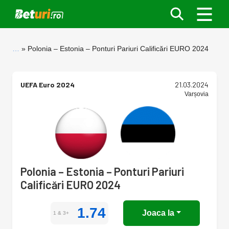
…
Polonia – Estonia – Ponturi Pariuri Calificări EURO 2024
UEFA Euro 2024
21.03.2024
Varșovia
Polonia – Estonia – Ponturi Pariuri
Calificări EURO 2024
1.74
Joaca la
1 & 3+