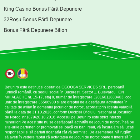
King Casino Bonus Fără Depunere
32Roșu Bonus Fără Depunere
Bonus Fără Depunere Bilion
Beturi.ro
este deținut și operat de OGOOGA SERVICES SRL, persoană
juridică română, cu sediul social în București, Sector 1, Bulevardul ION
MIHALACHE nr. 15-17, etaj 8, număr de înregistrare J2016011888403, cod
unic de înregistrare 36506980 și are dreptul de a desfășura activitatea în
calitate de afiliat în domeniul jocurilor de noroc, acordat prin licența valabilă
până la data de 31.10.2026, conform Deciziei Oficiului Național al Jocurilor
de Noroc, nr.1879/20.10.2016. Accesul pe
Beturi.ro
este strict interzis
minorilor! Pe acest site nu se desfășoară activități de jocuri de noroc, însă pe
site-urile partenerilor promovați se joacă cu bani reali, vă încurajăm să jucați
responsabil și să pariați doar atât cât vă permiteți. De asemenea, vă rugăm
să aveți în vedere faptul că activitatea de jocuri de noroc poate fi interzisă în