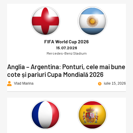
FIFA World Cup 2026
15.07.2026
Mercedes-Benz Stadium
Anglia – Argentina: Ponturi, cele mai bune
cote și pariuri Cupa Mondială 2026
Vlad Marina
iulie 15, 2026