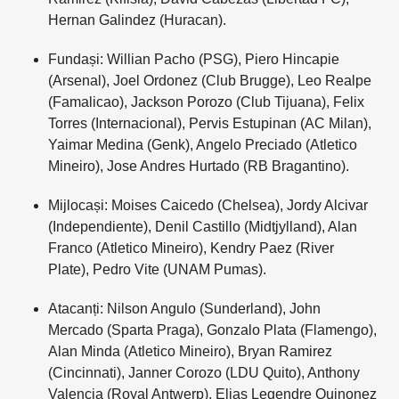
Hernan Galindez (Huracan).
Fundași: Willian Pacho (PSG), Piero Hincapie
(Arsenal), Joel Ordonez (Club Brugge), Leo Realpe
(Famalicao), Jackson Porozo (Club Tijuana), Felix
Torres (Internacional), Pervis Estupinan (AC Milan),
Yaimar Medina (Genk), Angelo Preciado (Atletico
Mineiro), Jose Andres Hurtado (RB Bragantino).
Mijlocași: Moises Caicedo (Chelsea), Jordy Alcivar
(Independiente), Denil Castillo (Midtjylland), Alan
Franco (Atletico Mineiro), Kendry Paez (River
Plate), Pedro Vite (UNAM Pumas).
Atacanți: Nilson Angulo (Sunderland), John
Mercado (Sparta Praga), Gonzalo Plata (Flamengo),
Alan Minda (Atletico Mineiro), Bryan Ramirez
(Cincinnati), Janner Corozo (LDU Quito), Anthony
Valencia (Royal Antwerp), Elias Legendre Quinonez