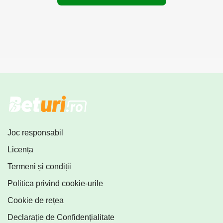
Joc responsabil
Licența
Termeni și condiții
Politica privind cookie-urile
Cookie de rețea
Declarație de Confidențialitate