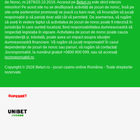
de Noroc, nr.1879/20.10.2016. Accesul pe
Beturi.ro
este strict interzis
minorilor! Pe acest site nu se desfășoară activități de jocuri de noroc, însă pe
site-urile partenerilor promovați se joacă cu bani reali, vă încurajăm să jucați
responsabil și să pariați doar atât cât vă permiteți. De asemenea, vă rugăm
să aveți în vedere faptul că activitatea de jocuri de noroc poate fi interzisă în
jurisdicția în care sunteți localizat, fiind responsabilitatea dumneavoastră să
respectați legislația în vigoare. Activitatea de jocuri de noroc poate cauza
dependență și, totodată, poate avea un impact asupra situației
dumneavoastră financiare. Vă rugăm să jucați responsabil! În cazul
dependenței de jocuri de noroc sau pariuri, vă rugăm să contactați
Jocresponsabil, la numărul gratuit +0800 800 099, sau să accesați
jocresponsabil.ro
.
Copyright © 2026 Beturi.ro - jocuri casino online România - Toate drepturile
rezervate.