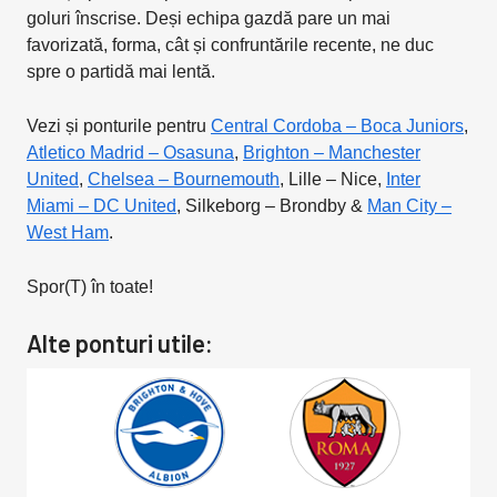
goluri înscrise. Deși echipa gazdă pare un mai
favorizată, forma, cât și confruntările recente, ne duc
spre o partidă mai lentă.
Vezi și ponturile pentru
Central Cordoba – Boca Juniors
,
Atletico Madrid – Osasuna
,
Brighton – Manchester
United
,
Chelsea – Bournemouth
, Lille – Nice,
Inter
Miami – DC United
, Silkeborg – Brondby &
Man City –
West Ham
.
Spor(T) în toate!
Alte ponturi utile: