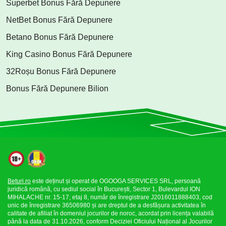
Superbet Bonus Fără Depunere
NetBet Bonus Fără Depunere
Betano Bonus Fără Depunere
King Casino Bonus Fără Depunere
32Roșu Bonus Fără Depunere
Bonus Fără Depunere Bilion
Beturi.ro
este deținut și operat de OGOOGA SERVICES SRL, persoană
juridică română, cu sediul social în București, Sector 1, Bulevardul ION
MIHALACHE nr. 15-17, etaj 8, număr de înregistrare J2016011888403, cod
unic de înregistrare 36506980 și are dreptul de a desfășura activitatea în
calitate de afiliat în domeniul jocurilor de noroc, acordat prin licența valabilă
până la data de 31.10.2026, conform Deciziei Oficiului Național al Jocurilor