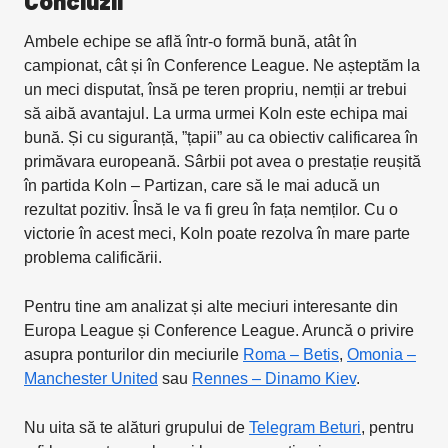
Concluzii
Ambele echipe se află într-o formă bună, atât în
campionat, cât și în Conference League. Ne așteptăm la
un meci disputat, însă pe teren propriu, nemții ar trebui
să aibă avantajul. La urma urmei Koln este echipa mai
bună. Și cu siguranță, ”țapii” au ca obiectiv calificarea în
primăvara europeană. Sârbii pot avea o prestație reușită
în partida Koln – Partizan, care să le mai aducă un
rezultat pozitiv. Însă le va fi greu în fața nemților. Cu o
victorie în acest meci, Koln poate rezolva în mare parte
problema calificării.
Pentru tine am analizat și alte meciuri interesante din
Europa League și Conference League. Aruncă o privire
asupra ponturilor din meciurile
Roma – Betis
,
Omonia –
Manchester United
sau
Rennes – Dinamo Kiev
.
Nu uita să te alături grupului de
Telegram Beturi
, pentru