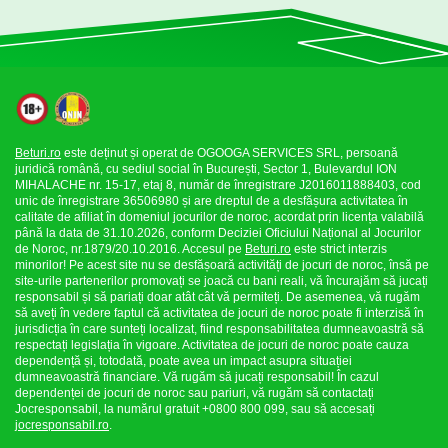
Beturi.ro
este deținut și operat de OGOOGA SERVICES SRL, persoană
juridică română, cu sediul social în București, Sector 1, Bulevardul ION
MIHALACHE nr. 15-17, etaj 8, număr de înregistrare J2016011888403, cod
unic de înregistrare 36506980 și are dreptul de a desfășura activitatea în
calitate de afiliat în domeniul jocurilor de noroc, acordat prin licența valabilă
până la data de 31.10.2026, conform Deciziei Oficiului Național al Jocurilor
de Noroc, nr.1879/20.10.2016. Accesul pe
Beturi.ro
este strict interzis
minorilor! Pe acest site nu se desfășoară activități de jocuri de noroc, însă pe
site-urile partenerilor promovați se joacă cu bani reali, vă încurajăm să jucați
responsabil și să pariați doar atât cât vă permiteți. De asemenea, vă rugăm
să aveți în vedere faptul că activitatea de jocuri de noroc poate fi interzisă în
jurisdicția în care sunteți localizat, fiind responsabilitatea dumneavoastră să
respectați legislația în vigoare. Activitatea de jocuri de noroc poate cauza
dependență și, totodată, poate avea un impact asupra situației
dumneavoastră financiare. Vă rugăm să jucați responsabil! În cazul
dependenței de jocuri de noroc sau pariuri, vă rugăm să contactați
Jocresponsabil, la numărul gratuit +0800 800 099, sau să accesați
jocresponsabil.ro
.