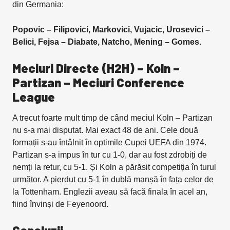
din Germania:
Popovic – Filipovici, Markovici, Vujacic, Urosevici –
Belici, Fejsa – Diabate, Natcho, Mening – Gomes.
Meciuri Directe (H2H) – Koln –
Partizan – Meciuri Conference
League
A trecut foarte mult timp de când meciul Koln – Partizan
nu s-a mai disputat. Mai exact 48 de ani. Cele două
formații s-au întâlnit în optimile Cupei UEFA din 1974.
Partizan s-a impus în tur cu 1-0, dar au fost zdrobiți de
nemți la retur, cu 5-1. Și Koln a părăsit competiția în turul
următor. A pierdut cu 5-1 în dublă manșă în fața celor de
la Tottenham. Englezii aveau să facă finala în acel an,
fiind învinși de Feyenoord.