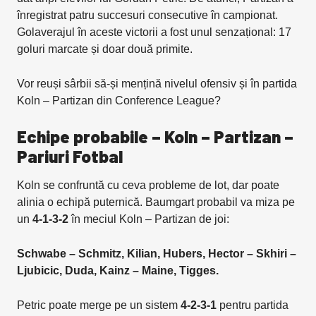
înregistrat patru succesuri consecutive în campionat.
Golaverajul în aceste victorii a fost unul senzațional: 17
goluri marcate și doar două primite.
Vor reuși sârbii să-și mențină nivelul ofensiv și în partida
Koln – Partizan din Conference League?
Echipe probabile – Koln – Partizan –
Pariuri Fotbal
Koln se confruntă cu ceva probleme de lot, dar poate
alinia o echipă puternică. Baumgart probabil va miza pe
un
4-1-3-2
în meciul Koln – Partizan de joi:
Schwabe – Schmitz, Kilian, Hubers, Hector – Skhiri –
Ljubicic, Duda, Kainz – Maine, Tigges.
Petric poate merge pe un sistem
4-2-3-1
pentru partida