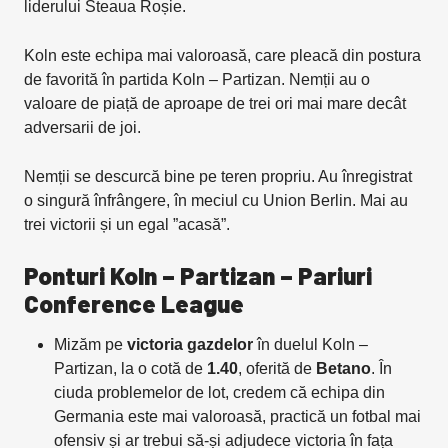
liderului Steaua Roșie.
Koln este echipa mai valoroasă, care pleacă din postura
de favorită în partida Koln – Partizan. Nemții au o
valoare de piață de aproape de trei ori mai mare decât
adversarii de joi.
Nemții se descurcă bine pe teren propriu. Au înregistrat
o singură înfrângere, în meciul cu Union Berlin. Mai au
trei victorii și un egal ”acasă”.
Ponturi Koln – Partizan – Pariuri
Conference League
Mizăm pe
victoria gazdelor
în duelul Koln –
Partizan, la o cotă de
1.40
, oferită de
Betano
. În
ciuda problemelor de lot, credem că echipa din
Germania este mai valoroasă, practică un fotbal mai
ofensiv și ar trebui să-și adjudece victoria în fața