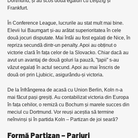
Dortmund, și au scos două egaluri cu Leipzig și
Frankfurt.
În Conference League, lucrurile au stat mult mai bine.
Elevii lui Baumgart și-au arătat superioritatea în cele
două jocuri disputate. Mai întâi au fost egalați de Nice, în
repriza secundă dintr-un penalty. Apoi au obținut o
victorie clară în fața celor de la Slovacko. Chiar dacă au
avut un avantaj de două goluri la pauză, ”țapii” s-au
văzut egalați în actul secund. Apoi au mai înscris de
două ori prin Ljubicic, asigurându-și victoria.
De la înfrângerea de acasă cu Union Berlin, Koln n-a
mai făcut pași greșiți. Au contabilizat victoria din Europa
în fața cehilor, o remiză cu Bochum și marele succes din
meciul cu Dortmund. Vor reuși aceștia să termine
neînvinși și în partida Koln – Partizan de joi seară?
Formă Partizan – Pariuri