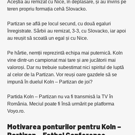
Aceștia au remizat cu Nice, în deplasare, și au învins pe
teren propriu formația cehă Slovacko.
Partizan se află pe locul secund, cu două egaluri
înregistrate. Sârbii au remizat, 3-3, cu Slovacko, iar apoi
au reușit să scoată un egal și cu Nice.
Pe hârtie, nemții reprezintă echipa mai puternică. Koln
vine dintr-un campionat mai tare și are jucătorii mai
valoroși. Dar nu trebuie subestimat nici spiritul de luptă
al celor de la Partizan. Vor reuși oare gazdele să se
impună în duelul Koln – Partizan de joi?
Partida Koln – Partizan nu va fi transmisă la TV în
România. Meciul poate fi însă urmărit pe platforma
Voyo.ro.
Motivarea ponturilor pentru Koln –
Partizan – Fotbal Conference