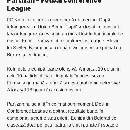
League
FC Koln trece printr-o serie bună de meciuri. După
înfrângerea cu Union Berlin, ”țapii” au legat trei meciuri
fără înfrângere. Aceștia au un moral foarte bun înainte de
meciul Koln – Partizan, din Conference League. Elevii
lui Steffen Baumgart vin după o victorie în campionat cu
Borussia Dortmund.
Koln este o echipă foarte ofensivă. A marcat 19 goluri în
cele 10 partide oficiale disputate în acest sezon.
Formația germană are însă și ceva probleme defensive.
A încasat 13 goluri în aceste meciuri.
Partizan nu se află în cel mai bun moment. Deși în
Conference League a obținut rezultate bune, în
campionat lucrurile stau diferit. Echipa din Belgrad se
clasează doar pe locul patru, la cinci puncte în spatele