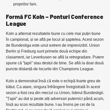
propriilor fani.
Formă FC Koln – Ponturi Conference
League
Koln a alternat rezultatele bune cu cele mai puțin bune
în campionat, și se află pe locul al șaptelea. Acest sezon
de Bundesliga este unul extrem de imprevizibil. Union
Berlin și Freiburg sunt primele două echipe din
clasament, iar Leverkusen se află la retrogradare. Putem
spune că ”țapii” stau destul de bine. Se află la doar două
puncte distanță de locurile din Champions League.
Koln a demonstrat însă că este o echipă foarte greu de
bătut. Ca atare, singura înfrângere înregistrată în acest
sezon a fost cea din meciul cu Union, liderul Bundesligii.
”Țapii” au dat și peste alți adversari puternici până acum,
însă au scos rezultate bune. I-au învins pe cei de la