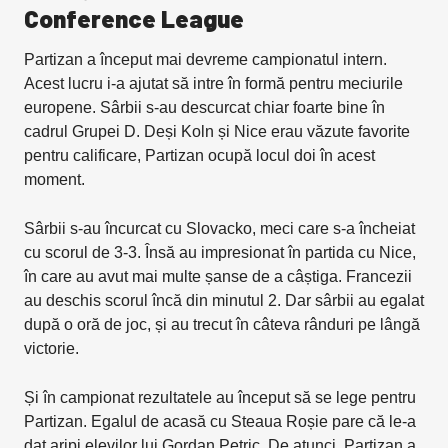
Conference League
Partizan a început mai devreme campionatul intern.
Acest lucru i-a ajutat să intre în formă pentru meciurile
europene. Sârbii s-au descurcat chiar foarte bine în
cadrul Grupei D. Deși Koln și Nice erau văzute favorite
pentru calificare, Partizan ocupă locul doi în acest
moment.
Sârbii s-au încurcat cu Slovacko, meci care s-a încheiat
cu scorul de 3-3. Însă au impresionat în partida cu Nice,
în care au avut mai multe șanse de a câștiga. Francezii
au deschis scorul încă din minutul 2. Dar sârbii au egalat
după o oră de joc, și au trecut în câteva rânduri pe lângă
victorie.
Și în campionat rezultatele au început să se lege pentru
Partizan. Egalul de acasă cu Steaua Roșie pare că le-a
dat aripi elevilor lui Gordan Petric. De atunci, Partizan a