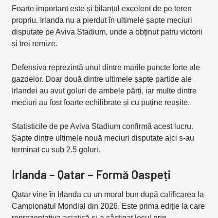
Foarte important este și bilanțul excelent de pe teren
propriu. Irlanda nu a pierdut în ultimele șapte meciuri
disputate pe Aviva Stadium, unde a obținut patru victorii
și trei remize.
Defensiva reprezintă unul dintre marile puncte forte ale
gazdelor. Doar două dintre ultimele șapte partide ale
Irlandei au avut goluri de ambele părți, iar multe dintre
meciuri au fost foarte echilibrate și cu puține reușite.
Statisticile de pe Aviva Stadium confirmă acest lucru.
Șapte dintre ultimele nouă meciuri disputate aici s-au
terminat cu sub 2.5 goluri.
Irlanda – Qatar – Formă Oaspeți
Qatar vine în Irlanda cu un moral bun după calificarea la
Campionatul Mondial din 2026. Este prima ediție la care
reprezentativa asiatică și-a câștigat locul prin