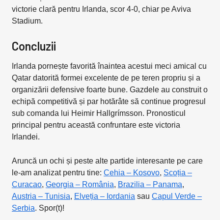
victorie clară pentru Irlanda, scor 4-0, chiar pe Aviva
Stadium.
Concluzii
Irlanda pornește favorită înaintea acestui meci amical cu
Qatar datorită formei excelente de pe teren propriu și a
organizării defensive foarte bune. Gazdele au construit o
echipă competitivă și par hotărâte să continue progresul
sub comanda lui Heimir Hallgrímsson. Pronosticul
principal pentru această confruntare este victoria
Irlandei.
Aruncă un ochi și peste alte partide interesante pe care
le-am analizat pentru tine:
Cehia – Kosovo
,
Scoția –
Curacao
,
Georgia – România
,
Brazilia – Panama
,
Austria – Tunisia
,
Elveția – Iordania
sau
Capul Verde –
Serbia
. Spor(t)!