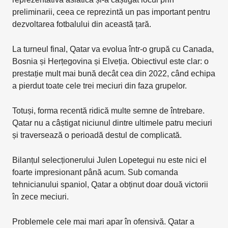
preliminarii, ceea ce reprezintă un pas important pentru
dezvoltarea fotbalului din această țară.
La turneul final, Qatar va evolua într-o grupă cu Canada,
Bosnia și Herțegovina și Elveția. Obiectivul este clar: o
prestație mult mai bună decât cea din 2022, când echipa
a pierdut toate cele trei meciuri din faza grupelor.
Totuși, forma recentă ridică multe semne de întrebare.
Qatar nu a câștigat niciunul dintre ultimele patru meciuri
și traversează o perioadă destul de complicată.
Bilanțul selecționerului Julen Lopetegui nu este nici el
foarte impresionant până acum. Sub comanda
tehnicianului spaniol, Qatar a obținut doar două victorii
în zece meciuri.
Problemele cele mai mari apar în ofensivă. Qatar a