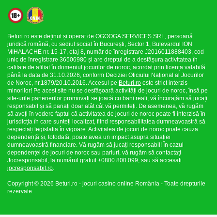
Beturi.ro
este deținut și operat de OGOOGA SERVICES SRL, persoană
juridică română, cu sediul social în București, Sector 1, Bulevardul ION
MIHALACHE nr. 15-17, etaj 8, număr de înregistrare J2016011888403, cod
unic de înregistrare 36506980 și are dreptul de a desfășura activitatea în
calitate de afiliat în domeniul jocurilor de noroc, acordat prin licența valabilă
până la data de 31.10.2026, conform Deciziei Oficiului Național al Jocurilor
de Noroc, nr.1879/20.10.2016. Accesul pe
Beturi.ro
este strict interzis
minorilor! Pe acest site nu se desfășoară activități de jocuri de noroc, însă pe
site-urile partenerilor promovați se joacă cu bani reali, vă încurajăm să jucați
responsabil și să pariați doar atât cât vă permiteți. De asemenea, vă rugăm
să aveți în vedere faptul că activitatea de jocuri de noroc poate fi interzisă în
jurisdicția în care sunteți localizat, fiind responsabilitatea dumneavoastră să
respectați legislația în vigoare. Activitatea de jocuri de noroc poate cauza
dependență și, totodată, poate avea un impact asupra situației
dumneavoastră financiare. Vă rugăm să jucați responsabil! În cazul
dependenței de jocuri de noroc sau pariuri, vă rugăm să contactați
Jocresponsabil, la numărul gratuit +0800 800 099, sau să accesați
jocresponsabil.ro
.
Copyright © 2026 Beturi.ro - jocuri casino online România - Toate drepturile
rezervate.