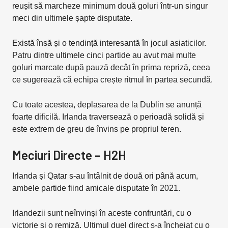
reușit să marcheze minimum două goluri într-un singur
meci din ultimele șapte disputate.
Există însă și o tendință interesantă în jocul asiaticilor.
Patru dintre ultimele cinci partide au avut mai multe
goluri marcate după pauză decât în prima repriză, ceea
ce sugerează că echipa crește ritmul în partea secundă.
Cu toate acestea, deplasarea de la Dublin se anunță
foarte dificilă. Irlanda traversează o perioadă solidă și
este extrem de greu de învins pe propriul teren.
Meciuri Directe – H2H
Irlanda și Qatar s-au întâlnit de două ori până acum,
ambele partide fiind amicale disputate în 2021.
Irlandezii sunt neînvinși în aceste confruntări, cu o
victorie și o remiză. Ultimul duel direct s-a încheiat cu o