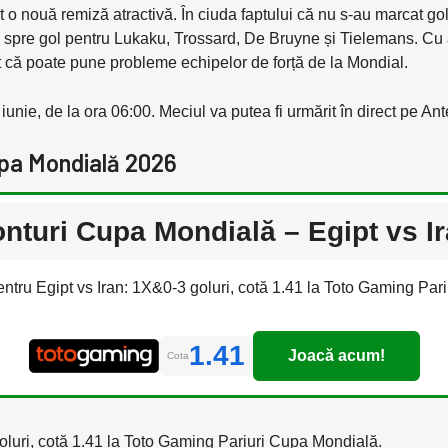
 o nouă remiză atractivă. În ciuda faptului că nu s-au marcat gol
ul spre gol pentru Lukaku, Trossard, De Bruyne și Tielemans. Cu a
at că poate pune probleme echipelor de forță de la Mondial.
iunie, de la ora 06:00. Meciul va putea fi urmărit în direct pe 
Cupa Mondială 2026
nturi Cupa Mondială – Egipt vs I
entru Egipt vs Iran: 1X&0-3 goluri, cotă 1.41 la Toto Gaming Par
1.41
Joacă acum!
Cota
oluri, cotă 1.41 la Toto Gaming Pariuri Cupa Mondială.