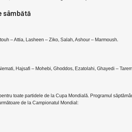
de sâmbătă
atouh – Attia, Lasheen – Ziko, Salah, Ashour – Marmoush.
 Nemati, Hajsafi – Mohebi, Ghoddos, Ezatolahi, Ghayedi – Tarem
pentru toate partidele de la Cupa Mondială. Programul săptămân
 următoare de la Campionatul Mondial: