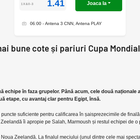
1.41
Joaca la
1X&0-3
06:00 - Antena 3 CNN, Antena PLAY
 mai bune cote și pariuri Cupa Mondia
ouă echipe în faza grupelor. Până acum, cele două naționale a
 etape, cu avantaj clar pentru Egipt, însă.
e puncte suficiente pentru calificarea în șaisprezecimile de final
 Zeelandă îi apropie pe Salah, Marmoush și restul echipei de o p
 cu Noua Zeelandă. La finalul meciului (unul dintre cele mai sp