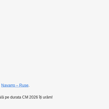
l
Navarro – Ruse
.
ială pe durata CM 2026 îți urăm!