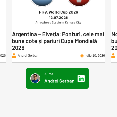
FIFA World Cup 2026
12.07.2026
Arrowhead Stadium, Kansas City
Argentina – Elveția: Ponturi, cele mai
No
bune cote și pariuri Cupa Mondială
bu
2026
2
2026
Andrei Serban
iulie 10, 2026
Autor
Andrei Serban