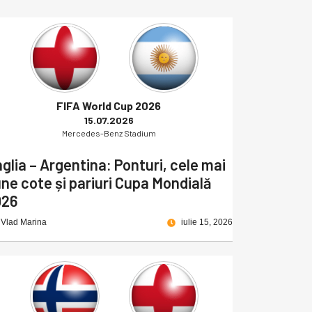
FIFA World Cup 2026
15.07.2026
Mercedes-Benz Stadium
glia – Argentina: Ponturi, cele mai
ne cote și pariuri Cupa Mondială
026
Vlad Marina
iulie 15, 2026