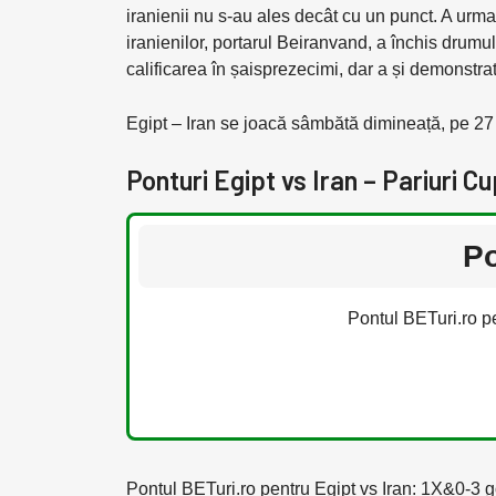
iranienii nu s-au ales decât cu un punct. A urmat
iranienilor, portarul Beiranvand, a închis drum
calificarea în șaisprezecimi, dar a și demonstr
Egipt – Iran se joacă sâmbătă dimineață, pe 27 
Ponturi Egipt vs Iran – Pariuri 
Po
Pontul BETuri.ro p
Pontul BETuri.ro pentru Egipt vs Iran: 1X&0-3 g