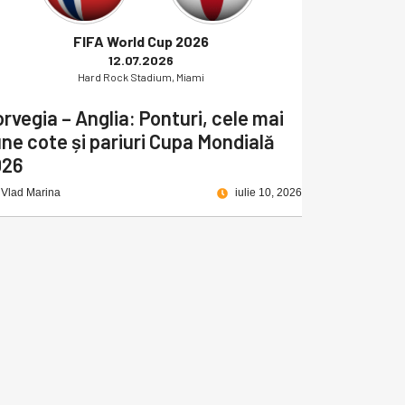
FIFA World Cup 2026
12.07.2026
Hard Rock Stadium, Miami
rvegia – Anglia: Ponturi, cele mai
ne cote și pariuri Cupa Mondială
026
Vlad Marina
iulie 10, 2026