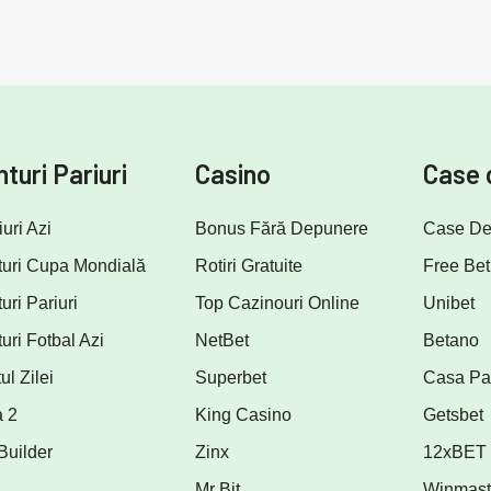
turi Pariuri
Casino
Case 
uri Azi
Bonus Fără Depunere
Case De 
turi Cupa Mondială
Rotiri Gratuite
Free Bet
uri Pariuri
Top Cazinouri Online
Unibet
uri Fotbal Azi
NetBet
Betano
ul Zilei
Superbet
Casa Par
a 2
King Casino
Getsbet
Builder
Zinx
12xBET
Mr Bit
Winmast