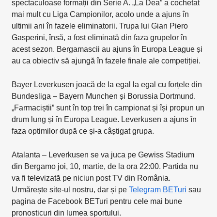
spectaculoase formații din Serie A. „La Dea” a cochetat
mai mult cu Liga Campionilor, acolo unde a ajuns în
ultimii ani în fazele eliminatorii. Trupa lui Gian Piero
Gasperini, însă, a fost eliminată din faza grupelor în
acest sezon. Bergamascii au ajuns în Europa League și
au ca obiectiv să ajungă în fazele finale ale competiției.
Bayer Leverkusen joacă de la egal la egal cu forțele din
Bundesliga – Bayern Munchen și Borussia Dortmund.
„Farmaciștii” sunt în top trei în campionat și își propun un
drum lung și în Europa League. Leverkusen a ajuns în
faza optimilor după ce și-a câștigat grupa.
Atalanta – Leverkusen se va juca pe Gewiss Stadium
din Bergamo joi, 10, martie, de la ora 22:00. Partida nu
va fi televizată pe niciun post TV din România.
Urmărește site-ul nostru, dar și pe
Telegram BETuri
sau
pagina de Facebook BETuri pentru cele mai bune
pronosticuri din lumea sportului.