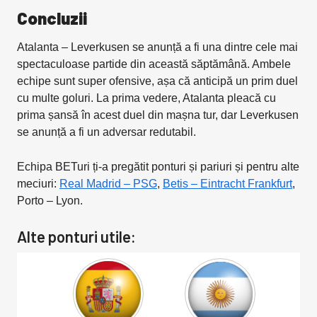
Concluzii
Atalanta – Leverkusen se anunță a fi una dintre cele mai
spectaculoase partide din această săptămână. Ambele
echipe sunt super ofensive, așa că anticipă un prim duel
cu multe goluri. La prima vedere, Atalanta pleacă cu
prima șansă în acest duel din mașna tur, dar Leverkusen
se anunță a fi un adversar redutabil.
Echipa BETuri ți-a pregătit ponturi și pariuri și pentru alte
meciuri:
Real Madrid – PSG
,
Betis – Eintracht Frankfurt
,
Porto – Lyon.
Alte ponturi utile: