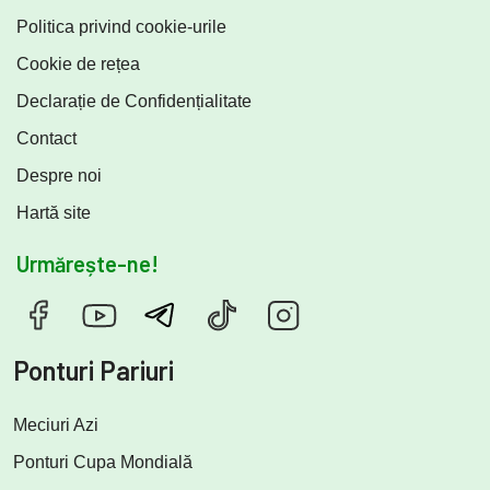
Politica privind cookie-urile
Cookie de rețea
Declarație de Confidențialitate
Contact
Despre noi
Hartă site
Urmărește-ne!
Ponturi Pariuri
Meciuri Azi
Ponturi Cupa Mondială