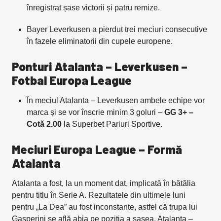
înregistrat șase victorii și patru remize.
Bayer Leverkusen a pierdut trei meciuri consecutive
în fazele eliminatorii din cupele europene.
Ponturi Atalanta – Leverkusen –
Fotbal Europa League
În meciul Atalanta – Leverkusen ambele echipe vor
marca și se vor înscrie minim 3 goluri –
GG 3+ –
Cotă 2.00
la Superbet Pariuri Sportive.
Meciuri Europa League – Formă
Atalanta
Atalanta a fost, la un moment dat, implicată în bătălia
pentru titlu în Serie A. Rezultatele din ultimele luni
pentru „La Dea” au fost inconstante, astfel că trupa lui
Gasperini se află abia pe poziția a șasea. Atalanta –