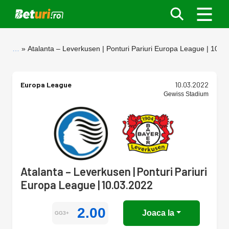
…
Atalanta – Leverkusen | Ponturi Pariuri Europa League | 10.0
Europa League
10.03.2022
Gewiss Stadium
Atalanta – Leverkusen | Ponturi Pariuri
Europa League | 10.03.2022
2.00
Joaca la
GG3+